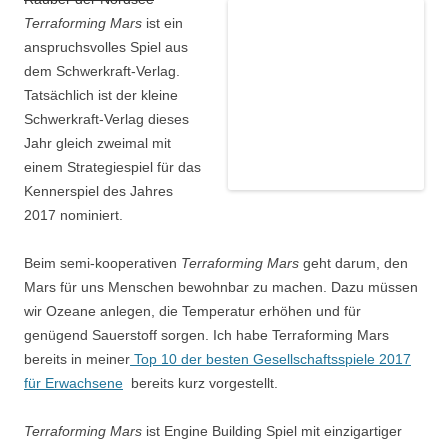
Terraforming Mars
ist ein
anspruchsvolles Spiel aus
dem Schwerkraft-Verlag.
Tatsächlich ist der kleine
Schwerkraft-Verlag dieses
Jahr gleich zweimal mit
einem Strategiespiel für das
Kennerspiel des Jahres
2017 nominiert.
Beim semi-kooperativen
Terraforming Mars
geht darum, den
Mars für uns Menschen bewohnbar zu machen. Dazu müssen
wir Ozeane anlegen, die Temperatur erhöhen und für
genügend Sauerstoff sorgen. Ich habe Terraforming Mars
bereits in meiner
Top 10 der besten Gesellschaftsspiele 2017
für Erwachsene
bereits kurz vorgestellt.
Terraforming Mars
ist Engine Building Spiel mit einzigartiger