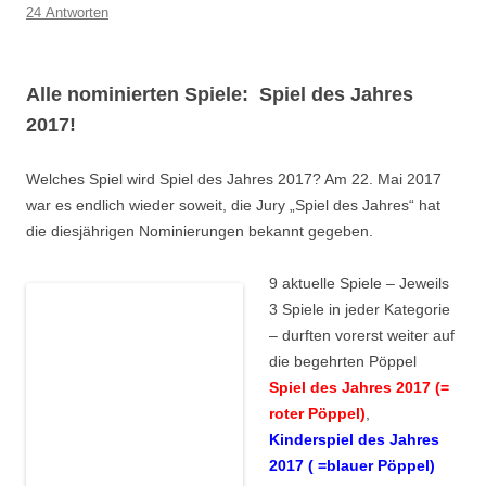
24 Antworten
Alle nominierten Spiele: Spiel des Jahres
2017!
Welches Spiel wird Spiel des Jahres 2017? Am 22. Mai 2017
war es endlich wieder soweit, die Jury „Spiel des Jahres“ hat
die diesjährigen Nominierungen bekannt gegeben.
9 aktuelle Spiele – Jeweils
3 Spiele in jeder Kategorie
– durften vorerst weiter auf
die begehrten Pöppel
Spiel des Jahres 2017 (=
roter Pöppel)
,
Kinders
piel des Jahres
2017 ( =blauer Pöppel)