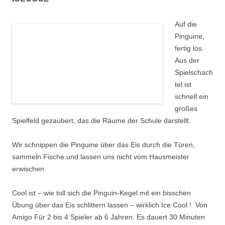
Auf die
Pinguine,
fertig los.
Aus der
Spielschach
tel ist
schnell ein
großes
Spielfeld gezaubert, das die Räume der Schule darstellt.
Wir schnippen die Pinguine über das Eis durch die Türen,
sammeln Fische und lassen uns nicht vom Hausmeister
erwischen.
Cool ist – wie toll sich die Pinguin-Kegel mit ein bisschen
Übung über das Eis schlittern lassen – wirklich Ice Cool ! Von
Amigo Für 2 bis 4 Spieler ab 6 Jahren. Es dauert 30 Minuten