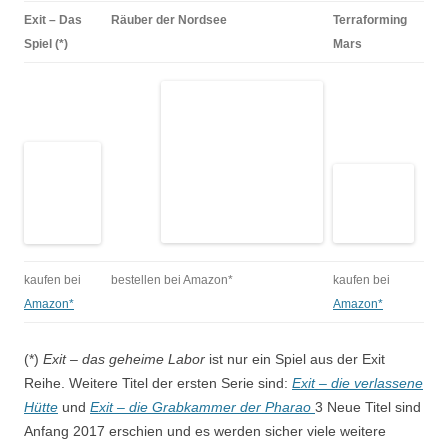
Exit – Das
Räuber der Nordsee
Terraforming
Spiel (*)
Mars
kaufen bei
bestellen bei Amazon*
kaufen bei
Amazon*
Amazon*
(*)
Exit – das geheime Labor
ist nur ein Spiel aus der Exit
Reihe. Weitere Titel der ersten Serie sind:
Exit – die verlassene
Hütte
und
Exit – die Grabkammer der Pharao
3 Neue Titel sind
Anfang 2017 erschien und es werden sicher viele weitere