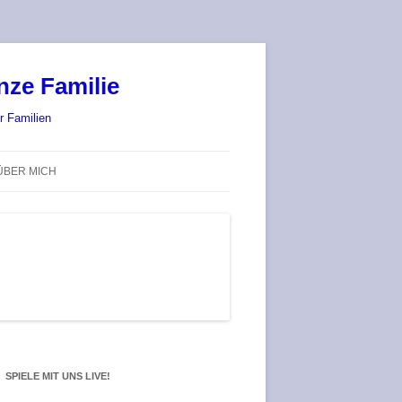
nze Familie
r Familien
ÜBER MICH
STADT-LAND-SPIELT 2025 – WIR
SIND (WIEDER) DABEI!
DEUFRINGER BRETTSPIEL-
TREFF
RATGEBER / BLOG
SPIELE MIT UNS LIVE!