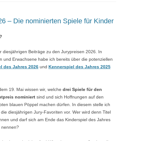
KINDER
DER TOD TANZT ROCK’N’ROLL
FREEFORM KRIMIPARTY FAQ –
DER FLUCH DES PHARAO
KRIMISPIELE FÜR KINDER UND
FRAGEN ZUR ANZAHL DER
KOMPLETTE SPIEL DES JAHRES
 / EXTRAS
WAY OUT WEST
6 – Die nominierten Spiele für Kinder
JUGENDLICHE (FAQ)
SPIELER
LETZTER WILLE MORD
LISTE – ALLE PREISTRÄGER VON
 RATGEBER
DER KARMA CLUB
1979 BIS HEUTE
FREEFORM SPIELE FAQ –
TÖDLICHES KLASSENTREFFEN –
?
ALLGEMEINE FRAGEN ZU
E
EIN HELDENHAFTER TOD
ONLINE KRIMIDINNER PER VIDEO
KINDERSPIEL DES JAHRES LISTE
UNSEREN KRIMISPIELEN
M
CHAT
ner diesjährigen Beiträge zu den Jurypreisen 2026. In
– ALLE GEWINNER BIS HEUTE
TOD AUF DEM GAMBIA
n und Erwachsene habe ich bereits über die potenziellen
KRIMISPIELE FÜR KINDER UND
KOMPLETTE KENNERSPIEL DES
el des Jahres 2026
und
Kennerspiel des Jahres 2025
JUGENDLICHE – FRAGEN &
TOD IN VENEDIG – KRIMIDINNER
JAHRES LISTE – ALLE GEWINNER
ANTWORTEN
ÜBER VIDEOCHAT
BIS HEUTE
KRIMIDINNER DOWNLOAD –
 dem 19. Mai wissen wir, welche
drei Spiele für den
FRAGEN ZU UNSEREN SPIELE-
tpreis nominiert
sind und sich Hoffnungen auf den
DATEIEN
ebten blauen Pöppel machen dürfen. In diesem stelle ich
die diesjährigen Jury-Favoriten vor. Wer wird denn Titel
FREEFORMGAMES KRIMIDINNER
nnen und darf sich am Ende das Kinderspiel des Jahres
SPIELEN – TIPPS FÜR
 nennen?
EINSTEIGER