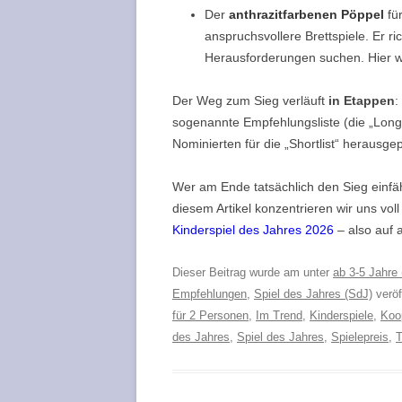
Der
anthrazitfarbenen Pöppel
fü
anspruchsvollere Brettspiele. Er ri
Herausforderungen suchen. Hier wi
Der Weg zum Sieg verläuft
in Etappen
:
sogenannte Empfehlungsliste (die „Longl
Nominierten für die „Shortlist“ herausgep
Wer am Ende tatsächlich den Sieg einfähr
diesem Artikel konzentrieren wir uns vo
Kinderspiel des Jahres 2026
– also auf a
Dieser Beitrag wurde am
unter
ab 3-5 Jahre 
Empfehlungen
,
Spiel des Jahres (SdJ)
veröf
für 2 Personen
,
Im Trend
,
Kinderspiele
,
Koo
des Jahres
,
Spiel des Jahres
,
Spielepreis
,
T