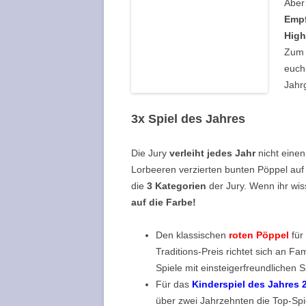
Aber
Empf
High
Zum
euc
Jahr
3x Spiel des Jahres
Die Jury
verleiht jedes Jahr
nicht einen
Lorbeeren verzierten bunten Pöppel auf 
die
3 Kategorien
der Jury. Wenn ihr wis
auf die Farbe!
Den klassischen
roten Pöppel
für
Traditions-Preis richtet sich an Fa
Spiele mit einsteigerfreundlichen S
Für das
Kinderspiel des Jahres 
über zwei Jahrzehnten die Top-Spie