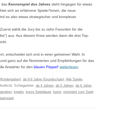
r das
Kennerspiel des Jahres
steht hingegen für etwas
chtet sich an erfahrene Spieler*innen, die neue
rd es also etwas strategischer und komplexer.
 Zuerst wählt die Jury bis zu zehn Favoriten für die
ist“) aus. Aus diesem Kreis werden dann die drei Top-
ickt.
t, entscheidet sich erst in einer geheimen Wahl. In
ll und ganz auf die Nominierten und Empfehlungen für das
lle Anwärter für den
blauen Pöppel!
weiterlesen
(Kindergarten)
,
ab 6-9 Jahre (Grundschule)
,
Alle Spiele-
fentlicht. Schlagwörter:
ab 4 Jahren
,
ab 5 Jahren
,
ab 6 Jahre
,
peration
,
kreativ
,
kurze Spieldauer
,
lustig
,
nominiert zum Spiel
eamspiel
.