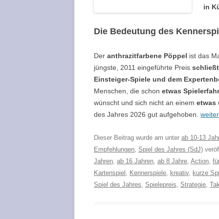
in K
Die Bedeutung des Kennerspi
Der
anthrazitfarbene Pöppel
ist das M
jüngste, 2011 eingeführte Preis
schließ
Einsteiger-Spiele und dem Expertenb
Menschen, die schon
etwas Spielerfah
wünscht und sich nicht an einem
etwas 
des Jahres 2026 gut aufgehoben.
weite
Dieser Beitrag wurde am
unter
ab 10-13 Jah
Empfehlungen
,
Spiel des Jahres (SdJ)
veröf
Jahren
,
ab 16 Jahren
,
ab 8 Jahre
,
Action
,
fü
Kartenspiel
,
Kennerspiele
,
kreativ
,
kurze Spi
Spiel des Jahres
,
Spielepreis
,
Strategie
,
Tak