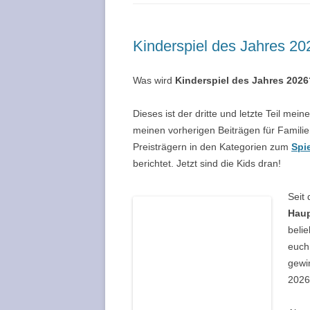
KRIMISPIELE – FAQ
PARTYSPIELE – DIE TOP 10 LISTE
ZUSÄTZLICHE ROLLEN
Kinderspiel des Jahres 202
TOP 10 – DIE BESTEN
WÜRFELSPIELE
KRIMISPIELE BLOG /
Was wird
Kinderspiel des Jahres 2026
BRETTSPIELE FÜR ERWACHSENE
FREEFORMGAMES.D
PARTNERPROGRAM
Dieses ist der dritte und letzte Teil mei
SPIELE FÜR DIE GANZE FAMILIE
meinen vorherigen Beiträgen für Familie
DIE BESTEN KINDERSPIELE
Preisträgern in den Kategorien zum
Spi
ALLER ZEITEN
berichtet. Jetzt sind die Kids dran!
DIE TOP 10 BRETTSPIELE
Seit
KLASSIKER
Haup
beli
SPIELE MIT UND FÜR SENIOREN
euch 
gewi
HALLOWEEN SPIELE
2026
SPIELE ZU OSTERN