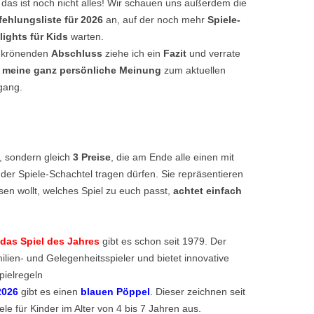
 das ist noch nicht alles! Wir schauen uns außerdem die
KRIMIDINNER VERANSTALTEN –
ehlungsliste für 2026
an, auf der noch mehr
Spiele-
TIPPS UND TRICKS FÜR DEN
lights für Kids
warten.
GASTGEBER
 krönenden
Abschluss
ziehe ich ein
Fazit
und verrate
h
meine ganz persönliche Meinung
zum aktuellen
KRIMIDINNER ONLINE SPIELEN –
gang.
TIPPS ZUM ONLINE-HOSTING
UNSERER KRIMISPIELE
, sondern gleich
3 Preise
, die am Ende alle einen mit
der Spiele-Schachtel tragen dürfen. Sie repräsentieren
sen wollt, welches Spiel zu euch passt,
achtet einfach
das Spiel des Jahres
gibt es schon seit 1979. Der
milien- und Gelegenheitsspieler und bietet innovative
pielregeln
2026
gibt es einen
blauen Pöppel
. Dieser zeichnen seit
le für Kinder im Alter von 4 bis 7 Jahren aus.