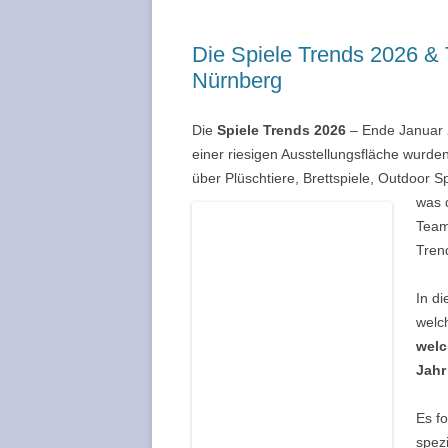
Die Spiele Trends 2026 &
Nürnberg
Die
Spiele Trends 2026
– Ende Januar 2
einer riesigen Ausstellungsfläche wurde
über Plüschtiere, Brettspiele, Outdoor S
was 
Team
Tren
In d
welc
welc
Jah
Es fo
spezi