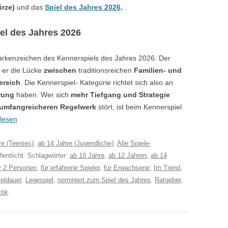
ürze)
und das
Spiel des Jahres 2026
.
el
des Jahres 2026
arkenzeichen des Kennerspiels des Jahres 2026. Der
t
er die Lücke
zwischen
traditionsreichen
Familien- und
ereich
. Die Kennerspiel- Kategorie richtet sich also an
rung
haben. Wer sich
mehr Tiefgang und Strategie
umfangreicheren Regelwerk
stört, ist beim Kennerspiel
rlesen
re (Teenies)
,
ab 14 Jahre (Jugendliche)
,
Alle Spiele-
fentlicht. Schlagwörter:
ab 10 Jahre
,
ab 12 Jahren
,
ab 14
r 2 Personen
,
für erfahrene Spieler
,
für Erwachsene
,
Im Trend
,
eldauer
,
Legespiel
,
nominiert zum Spiel des Jahres
,
Ratgeber
,
tik
.