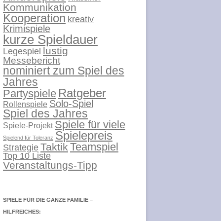
Kommunikation
Kooperation
kreativ
Krimispiele
kurze Spieldauer
lustig
Legespiel
Messebericht
nominiert zum Spiel des
Jahres
Ratgeber
Partyspiele
Solo-Spiel
Rollenspiele
Spiel des Jahres
Spiele für viele
Spiele-Projekt
Spielepreis
Spielend für Toleranz
Teamspiel
Taktik
Strategie
Top 10 Liste
Veranstaltungs-Tipp
SPIELE FÜR DIE GANZE FAMILIE –
HILFREICHES: