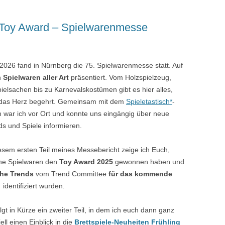
 Toy Award – Spielwarenmesse
026 fand in Nürnberg die 75. Spielwarenmesse statt. Auf
n
Spielwaren aller Art
präsentiert. Vom Holzspielzeug,
pielsachen bis zu Karnevalskostümen gibt es hier alles,
das Herz begehrt. Gemeinsam mit dem
Spieletastisch*
-
 war ich vor Ort und konnte uns eingängig über neue
ds und Spiele informieren.
iesem ersten Teil meines Messebericht zeige ich Euch,
he Spielwaren den
Toy Award 2025
gewonnen haben und
he Trends
vom Trend Committee
für das kommende
r
identifiziert wurden.
lgt in Kürze ein zweiter Teil, in dem ich euch dann ganz
ell einen Einblick in die
Brettspiele-Neuheiten Frühling