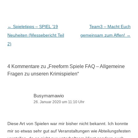
Beitragsnavigation
←
Spieletipps – SPIEL ’19
Team3 – Macht Euch
Neuheiten (Messebericht Teil
gemeinsam zum Affen!
→
2)
4 Kommentare zu „
Freeform Spiele FAQ – Allgemeine
Fragen zu unseren Krimispielen
“
Busymamawio
26. Januar 2020 um 11:10 Uhr
Diese Art von Spielen war mir bisher nicht bekannt. Ich konnte
mir so etwas sehr gut auf Veranstaltungen wie Abteilungsfesten