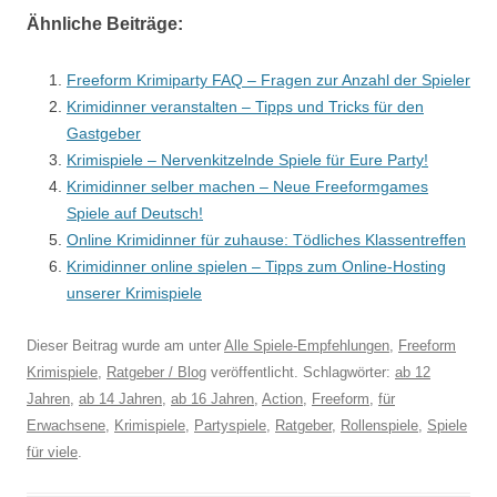
Ähnliche Beiträge:
Freeform Krimiparty FAQ – Fragen zur Anzahl der Spieler
Krimidinner veranstalten – Tipps und Tricks für den
Gastgeber
Krimispiele – Nervenkitzelnde Spiele für Eure Party!
Krimidinner selber machen – Neue Freeformgames
Spiele auf Deutsch!
Online Krimidinner für zuhause: Tödliches Klassentreffen
Krimidinner online spielen – Tipps zum Online-Hosting
unserer Krimispiele
Dieser Beitrag wurde am
unter
Alle Spiele-Empfehlungen
,
Freeform
Krimispiele
,
Ratgeber / Blog
veröffentlicht. Schlagwörter:
ab 12
Jahren
,
ab 14 Jahren
,
ab 16 Jahren
,
Action
,
Freeform
,
für
Erwachsene
,
Krimispiele
,
Partyspiele
,
Ratgeber
,
Rollenspiele
,
Spiele
für viele
.