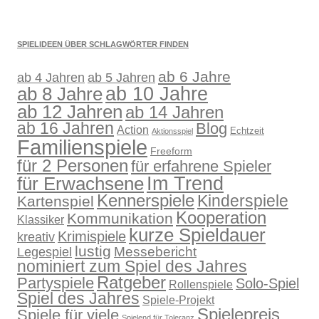
SPIELIDEEN ÜBER SCHLAGWÖRTER FINDEN
ab 6 Jahre
ab 4 Jahren
ab 5 Jahren
ab 10 Jahre
ab 8 Jahre
ab 12 Jahren
ab 14 Jahren
ab 16 Jahren
Blog
Action
Echtzeit
Aktionsspiel
Familienspiele
Freeform
für 2 Personen
für erfahrene Spieler
für Erwachsene
Im Trend
Kennerspiele
Kinderspiele
Kartenspiel
Kooperation
Kommunikation
Klassiker
kurze Spieldauer
Krimispiele
kreativ
lustig
Legespiel
Messebericht
nominiert zum Spiel des Jahres
Ratgeber
Partyspiele
Solo-Spiel
Rollenspiele
Spiel des Jahres
Spiele-Projekt
Spielepreis
Spiele für viele
Spielend für Toleranz