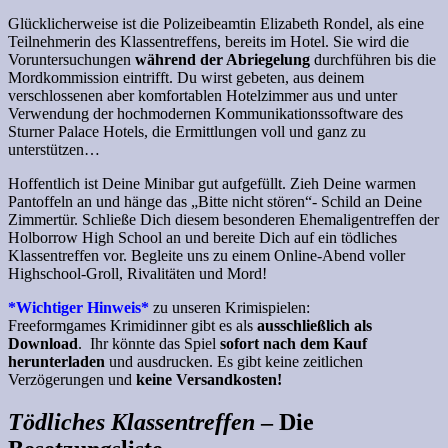
Glücklicherweise ist die Polizeibeamtin Elizabeth Rondel, als eine
Teilnehmerin des Klassentreffens, bereits im Hotel. Sie wird die
Voruntersuchungen
während der Abriegelung
durchführen bis die
Mordkommission eintrifft. Du wirst gebeten, aus deinem
verschlossenen aber komfortablen Hotelzimmer aus und unter
Verwendung der hochmodernen Kommunikationssoftware des
Sturner Palace Hotels, die Ermittlungen voll und ganz zu
unterstützen…
Hoffentlich ist Deine Minibar gut aufgefüllt. Zieh Deine warmen
Pantoffeln an und hänge das „Bitte nicht stören“- Schild an Deine
Zimmertür. Schließe Dich diesem besonderen Ehemaligentreffen der
Holborrow High School an und bereite Dich auf ein tödliches
Klassentreffen vor. Begleite uns zu einem Online-Abend voller
Highschool-Groll, Rivalitäten und Mord!
*Wichtiger Hinweis*
zu unseren Krimispielen:
Freeformgames Krimidinner gibt es als
ausschließlich als
Download
. Ihr könnte das Spiel
sofort nach dem Kauf
herunterladen
und ausdrucken. Es gibt keine zeitlichen
Verzögerungen und
keine Versandkosten!
Tödliches Klassentreffen
– Die