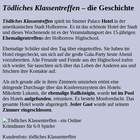
Tödliches Klassentreffen
– die Geschichte
Tödliches Klassentreffen
s
pielt im Sturner Palace
Hotel
in der
amerikanischen Stadt Holborrow. Es ist das schönste Hotel der Stadt
und dieses Wochenende ist es der Veranstaltungsort des 15-jährigen
Ehemaligentreffen
s der Holborrow Highschool.
Ehemalige Schüler sind den Tag über eingetroffen. Sie haben im
Hotel eingecheckt, um sich auf die große Gala-Party heute Abend
vorzubereiten. Alte Freunde und Feinde aus der Highschool trafen
sich wieder. Sie tauschten sich über das Leben der Anderen aus und
frischten ihre Kontakte auf.
Als sich gerade alle in ihren Zimmern umziehen ertönt eine
dringende Durchsage über das Konferenzsystem des Hotels:
Mikolette Lukanis, die
ehemalige Ballkönigin
, wurde
tot im Pool
des Hotels
aufgefunden
, ertrunken. Es besteht Mordverdacht. Das
gesamte Hotel wurde abgeriegelt.
Jeder Gast
wurde auf seinem
Zimmer eingeschlossen
.
Kundenfoto: tödliches Klassentreffen