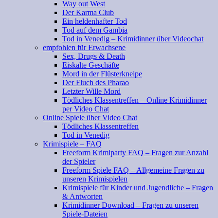
Way out West
Der Karma Club
Ein heldenhafter Tod
Tod auf dem Gambia
Tod in Venedig – Krimidinner über Videochat
empfohlen für Erwachsene
Sex, Drugs & Death
Eiskalte Geschäfte
Mord in der Flüsterkneipe
Der Fluch des Pharao
Letzter Wille Mord
Tödliches Klassentreffen – Online Krimidinner
per Video Chat
Online Spiele über Video Chat
Tödliches Klassentreffen
Tod in Venedig
Krimispiele – FAQ
Freeform Krimiparty FAQ – Fragen zur Anzahl
der Spieler
Freeform Spiele FAQ – Allgemeine Fragen zu
unseren Krimispielen
Krimispiele für Kinder und Jugendliche – Fragen
& Antworten
Krimidinner Download – Fragen zu unseren
Spiele-Dateien