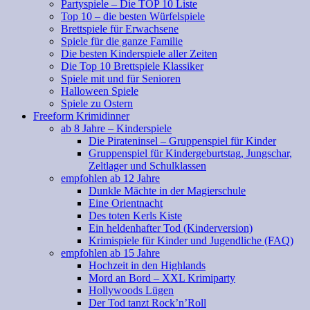
Partyspiele – Die TOP 10 Liste
Top 10 – die besten Würfelspiele
Brettspiele für Erwachsene
Spiele für die ganze Familie
Die besten Kinderspiele aller Zeiten
Die Top 10 Brettspiele Klassiker
Spiele mit und für Senioren
Halloween Spiele
Spiele zu Ostern
Freeform Krimidinner
ab 8 Jahre – Kinderspiele
Die Pirateninsel – Gruppenspiel für Kinder
Gruppenspiel für Kindergeburtstag, Jungschar,
Zeltlager und Schulklassen
empfohlen ab 12 Jahre
Dunkle Mächte in der Magierschule
Eine Orientnacht
Des toten Kerls Kiste
Ein heldenhafter Tod (Kinderversion)
Krimispiele für Kinder und Jugendliche (FAQ)
empfohlen ab 15 Jahre
Hochzeit in den Highlands
Mord an Bord – XXL Krimiparty
Hollywoods Lügen
Der Tod tanzt Rock’n’Roll