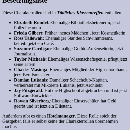
Besetzungsliste
Diese Charakterrollen sind in
Tödliches Klassentreffen
enthalten:
Elizabeth Rondel
: Ehemalige Bibliotheksbetreuerin, jetzt
Polizeibeamtin.
Frieda Gilbert:
Früher ‘nettes Mädchen’, jetzt Kosmetikerin.
Ross Tallowah:
Ehemaliger Star des Schwimmteams,
betreibt jetzt ein Café.
Suzanne Cardigan
: Ehemalige Gothic-Außenseiterin, jetzt
Journalistin.
Taylor Michaels
: Ehemaliges Wissenschaftsgenie, pflegt jetzt
seine Eltern.
Charles Masinga
: Ehemaliges Mitglied der Highschoolband,
jetzt Berufsmusiker.
Damian Lukanis
: Damaliger Schachclub-Kapitän,
verheiratet mit Mikolette Lukanis, jetzt Architekt.
Jay Fitzgerald
: Hat die Highschool abgebrochen und ist jetzt
Software-Entwickler.
Rowan Silverberg
: Ehemaliger Einserschüler, hat Geld
geerbt und ist jetzt ein Dilettant.
Außerdem gibt es einen
Hotelmanager
. Diese Rolle spielt der
Gastgeber, falls er selbst keine der Charakterrollen übernehmen
möchte.