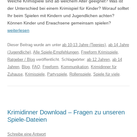
Welche Krimispiele sind ab welchem Alter geeignet? Was ist
der Unterschied bei einem Krimispiel für Kinder? Worauf solltet
Ihr beim Spielen mit Kindern und Jugendlichen achten?
Können Kinder und Erwachsene gemeinsam spielen?
weiterlesen
Dieser Beitrag wurde am
unter
ab 10-13 Jahre (Teenies)
,
ab 14 Jahre
(Jugendliche)
,
Alle Spiele-Empfehlungen
,
Freeform Krimispiele
,
Ratgeber / Blog
veröffentlicht. Schlagwörter:
ab 12 Jahren
,
ab 14
Jahren
,
Blog
,
FAQ
,
Freeform
,
Kommunikation
,
Krimidinner für
Zuhause
,
Krimispiele
,
Partyspiele
,
Rollenspiele
,
Spiele für viele
.
Krimidinner Download – Fragen zu unseren
Spiele-Dateien
Schreibe eine Antwort