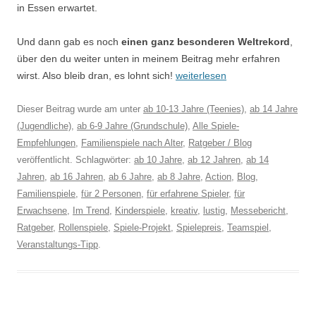
in Essen erwartet.
Und dann gab es noch
einen ganz besonderen Weltrekord
,
über den du weiter unten in meinem Beitrag mehr erfahren
wirst. Also bleib dran, es lohnt sich!
weiterlesen
Dieser Beitrag wurde am
unter
ab 10-13 Jahre (Teenies)
,
ab 14 Jahre
(Jugendliche)
,
ab 6-9 Jahre (Grundschule)
,
Alle Spiele-
Empfehlungen
,
Familienspiele nach Alter
,
Ratgeber / Blog
veröffentlicht. Schlagwörter:
ab 10 Jahre
,
ab 12 Jahren
,
ab 14
Jahren
,
ab 16 Jahren
,
ab 6 Jahre
,
ab 8 Jahre
,
Action
,
Blog
,
Familienspiele
,
für 2 Personen
,
für erfahrene Spieler
,
für
Erwachsene
,
Im Trend
,
Kinderspiele
,
kreativ
,
lustig
,
Messebericht
,
Ratgeber
,
Rollenspiele
,
Spiele-Projekt
,
Spielepreis
,
Teamspiel
,
Veranstaltungs-Tipp
.