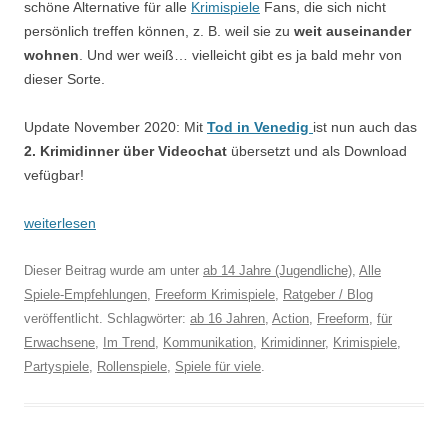
schöne Alternative für alle
Krimispiele
Fans, die sich nicht
persönlich treffen können, z. B. weil sie zu
weit auseinander
wohnen
. Und wer weiß… vielleicht gibt es ja bald mehr von
dieser Sorte.
Update November 2020: Mit
Tod in Venedig
ist nun auch das
2. Krimidinner über Videochat
übersetzt und als Download
vefügbar!
weiterlesen
Dieser Beitrag wurde am
unter
ab 14 Jahre (Jugendliche)
,
Alle
Spiele-Empfehlungen
,
Freeform Krimispiele
,
Ratgeber / Blog
veröffentlicht. Schlagwörter:
ab 16 Jahren
,
Action
,
Freeform
,
für
Erwachsene
,
Im Trend
,
Kommunikation
,
Krimidinner
,
Krimispiele
,
Partyspiele
,
Rollenspiele
,
Spiele für viele
.