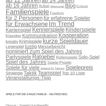
ab 12 Jahren
ab 14 Jahren
ab 16 Jahren
Blog
Action
Echtzeit
Aktionsspiel
Familienspiele
Freeform
für 2 Personen
für erfahrene Spieler
für Erwachsene
Im Trend
Kennerspiele
Kinderspiele
Kartenspiel
Kooperation
Kommunikation
Klassiker
kurze Spieldauer
Krimispiele
kreativ
lustig
Legespiel
Messebericht
nominiert zum Spiel des Jahres
Ratgeber
Partyspiele
Solo-Spiel
Rollenspiele
Spiel des Jahres
Spiele-Projekt
Spielepreis
Spiele für viele
Spielend für Toleranz
Teamspiel
Taktik
Strategie
Top 10 Liste
Veranstaltungs-Tipp
SPIELE FÜR DIE GANZE FAMILIE – HILFREICHES:
Glossar - Spiele(r) Fachbegriffe