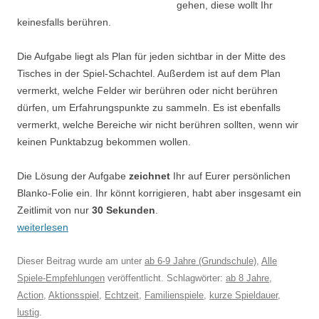
gehen, diese wollt Ihr
keinesfalls berühren.
Die Aufgabe liegt als Plan für jeden sichtbar in der Mitte des
Tisches in der Spiel-Schachtel. Außerdem ist auf dem Plan
vermerkt, welche Felder wir berühren oder nicht berühren
dürfen, um Erfahrungspunkte zu sammeln. Es ist ebenfalls
vermerkt, welche Bereiche wir nicht berühren sollten, wenn wir
keinen Punktabzug bekommen wollen.
Die Lösung der Aufgabe
zeichnet
Ihr auf Eurer persönlichen
Blanko-Folie ein. Ihr könnt korrigieren, habt aber insgesamt ein
Zeitlimit von nur
30 Sekunden
.
weiterlesen
Dieser Beitrag wurde am
unter
ab 6-9 Jahre (Grundschule)
,
Alle
Spiele-Empfehlungen
veröffentlicht. Schlagwörter:
ab 8 Jahre
,
Action
,
Aktionsspiel
,
Echtzeit
,
Familienspiele
,
kurze Spieldauer
,
lustig
.