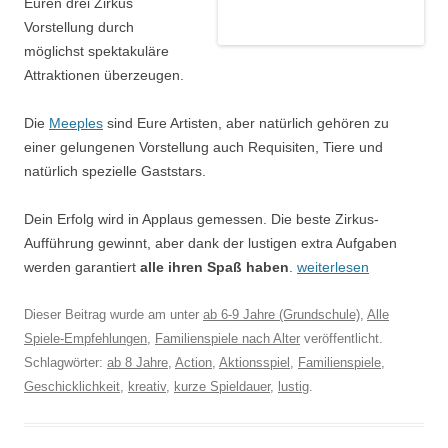
Euren drei Zirkus
Vorstellung durch
möglichst spektakuläre
Attraktionen überzeugen.
Die
Meeples
sind Eure Artisten, aber natürlich gehören zu
einer gelungenen Vorstellung auch Requisiten, Tiere und
natürlich spezielle Gaststars.
Dein Erfolg wird in Applaus gemessen. Die beste Zirkus-
Aufführung gewinnt, aber dank der lustigen extra Aufgaben
werden garantiert
alle ihren Spaß haben
.
weiterlesen
Dieser Beitrag wurde am
unter
ab 6-9 Jahre (Grundschule)
,
Alle
Spiele-Empfehlungen
,
Familienspiele nach Alter
veröffentlicht.
Schlagwörter:
ab 8 Jahre
,
Action
,
Aktionsspiel
,
Familienspiele
,
Geschicklichkeit
,
kreativ
,
kurze Spieldauer
,
lustig
.