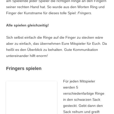
am Spielende jeder Spieler die richtigen Ringe an den Fingern
seiner rechten Hand hat. So wurde aus den Worten Ring und
Finger der Kunstname für dieses tolle Spiel:
Fringers.
Alle spielen gleichzeitig!
Sich selbst einfach die Ringe auf die Finger zu stecken wäre
aber zu einfach, das übernehmen Eure Mitspieler für Euch. Da
heißt es den Überblick zu behalten. Gute Kommunikation
untereinander hilft enorm!
Fringers spielen
Für jeden Mitspieler
werden 5
verschiedenfarbige Ringe
in den schwarzen Sack
gesteckt. Gebt dann den
Sack reihum und greift