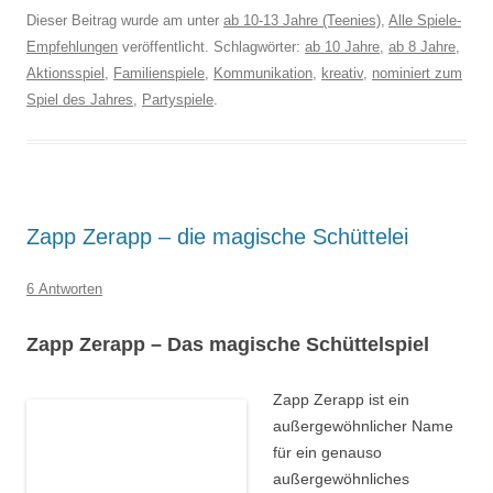
Dieser Beitrag wurde am
unter
ab 10-13 Jahre (Teenies)
,
Alle Spiele-
Empfehlungen
veröffentlicht. Schlagwörter:
ab 10 Jahre
,
ab 8 Jahre
,
Aktionsspiel
,
Familienspiele
,
Kommunikation
,
kreativ
,
nominiert zum
Spiel des Jahres
,
Partyspiele
.
Zapp Zerapp – die magische Schüttelei
6 Antworten
Zapp Zerapp – Das magische Schüttelspiel
Zapp Zerapp ist ein
außergewöhnlicher Name
für ein genauso
außergewöhnliches