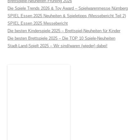
Brettspiele-Neuheiten Frühling 2026
Die Spiele Trends 2026 & Toy Award – Spielwarenmesse Nürnberg
SPIEL Essen 2025 Neuheiten & Spieletipps (Messebericht Teil 2)
SPIEL Essen 2025 Messebericht
Die besten Kinderspiele 2025 – Brettspiel-Neuheiten für Kinder
Die besten Brettspiele 2025 – Die TOP 10 Spiele-Neuheiten
Stadt-Land-Spielt 2025 – Wir sind/waren (wieder) dabei!