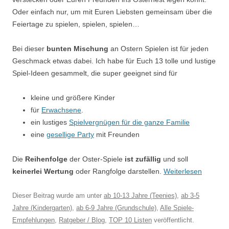
Oder einfach nur, um mit Euren Liebsten gemeinsam über die
Feiertage zu spielen, spielen, spielen…
Bei dieser
bunten Mischung
an Ostern Spielen ist für jeden
Geschmack etwas dabei. Ich habe für Euch 13 tolle und lustige
Spiel-Ideen gesammelt, die super geeignet sind für
kleine und größere Kinder
für
Erwachsene
.
ein
lustiges
Spielvergnügen für die ganze Familie
eine
gesellige Party
mit Freunden
Die
Reihenfolge
der Oster-Spiele
ist zufällig
und soll
keinerlei Wertung
oder Rangfolge darstellen.
Weiterlesen
Dieser Beitrag wurde am
unter
ab 10-13 Jahre (Teenies)
,
ab 3-5
Jahre (Kindergarten)
,
ab 6-9 Jahre (Grundschule)
,
Alle Spiele-
Empfehlungen
,
Ratgeber / Blog
,
TOP 10 Listen
veröffentlicht.