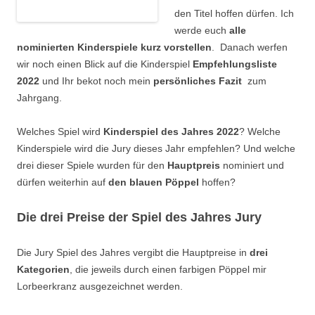
den Titel hoffen dürfen. Ich
werde euch
alle
nominierten Kinderspiele kurz vorstellen
. Danach werfen
wir noch einen Blick auf die Kinderspiel
Empfehlungsliste
2022
und Ihr bekot noch mein
persönliches Fazit
zum
Jahrgang.
Welches Spiel wird
Kinderspiel des Jahres 2022
? Welche
Kinderspiele wird die Jury dieses Jahr empfehlen? Und welche
drei dieser Spiele wurden für den
Hauptpreis
nominiert und
dürfen weiterhin auf
den blauen Pöppel
hoffen?
Die drei Preise der Spiel des Jahres Jury
Die Jury Spiel des Jahres vergibt die Hauptpreise in
drei
Kategorien
, die jeweils durch einen farbigen Pöppel mir
Lorbeerkranz ausgezeichnet werden.