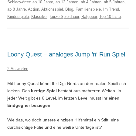
Schlagwörter:
ab 10 Jahre
,
ab 12 Jahren
,
ab 4 Jahren
,
ab 5 Jahren
,
ab 8 Jahre
,
Action
,
Aktionsspiel
,
Blog
,
Familienspiele
,
Im Trend
,
Kinderspiele
,
Klassiker
,
kurze Spieldauer
,
Ratgeber
,
Top 10 Liste
.
Loony Quest – analoges Jump ’n‘ Run Spiel
2 Antworten
Mit
Loony
Quest könnt Ihr
Digi-Nerds
an den realen Spieltisch
locken. Das
lustige Spiel
besteht aus mehreren Welten. In
jeder Welt gibt es 6 Level, im letzten Level müsst Ihr einen
Endgegner besiegen
.
Wie das, wo doch unsere einzigen Hilfsmittel ein Stift, eine
durchsichtige Folie und eine weiße Unterlage ist?