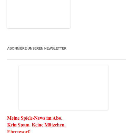
ABONNIERE UNSEREN NEWSLETTER
Meine Spiele-News im Abo.
Kein Spam. Keine Mätzchen.
Ehrenwort!