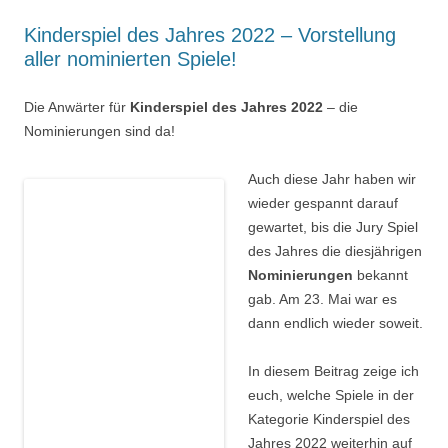
Kinderspiel des Jahres 2022 – Vorstellung
aller nominierten Spiele!
Die Anwärter für
Kinderspiel des Jahres 2022
– die
Nominierungen sind da!
Auch diese Jahr haben wir
wieder gespannt darauf
gewartet, bis die Jury Spiel
des Jahres die diesjährigen
Nominierungen
bekannt
gab. Am 23. Mai war es
dann endlich wieder soweit.
In diesem Beitrag zeige ich
euch, welche Spiele in der
Kategorie Kinderspiel des
Jahres 2022 weiterhin auf