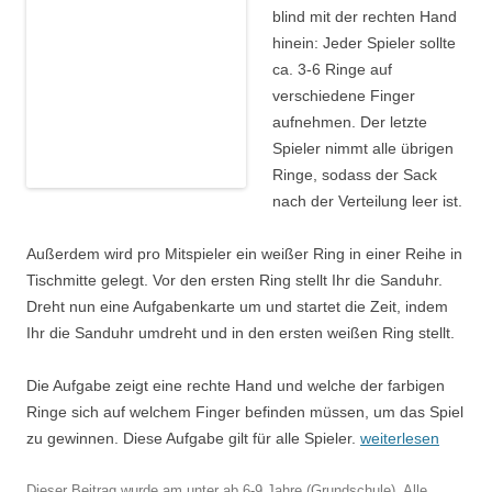
blind mit der rechten Hand
hinein: Jeder Spieler sollte
ca. 3-6 Ringe auf
verschiedene Finger
aufnehmen. Der letzte
Spieler nimmt alle übrigen
Ringe, sodass der Sack
nach der Verteilung leer ist.
Außerdem wird pro Mitspieler ein weißer Ring in einer Reihe in
Tischmitte gelegt. Vor den ersten Ring stellt Ihr die Sanduhr.
Dreht nun eine Aufgabenkarte um und startet die Zeit, indem
Ihr die Sanduhr umdreht und in den ersten weißen Ring stellt.
Die Aufgabe zeigt eine rechte Hand und welche der farbigen
Ringe sich auf welchem Finger befinden müssen, um das Spiel
zu gewinnen. Diese Aufgabe gilt für alle Spieler.
weiterlesen
Dieser Beitrag wurde am
unter
ab 6-9 Jahre (Grundschule)
,
Alle