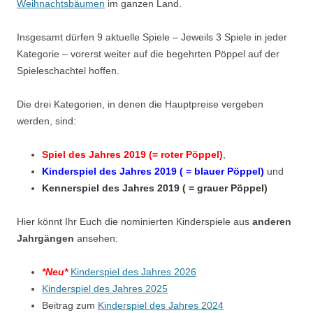
Weihnachtsbäumen
im ganzen Land.
Insgesamt dürfen 9 aktuelle Spiele – Jeweils 3 Spiele in jeder
Kategorie – vorerst weiter auf die begehrten Pöppel auf der
Spieleschachtel hoffen.
Die drei Kategorien, in denen die Hauptpreise vergeben
werden, sind:
Spiel des Jahres 2019 (= roter Pöppel)
,
Kinders
piel des Jahres 2019 ( = blauer Pöppel)
und
Kennerspiel des Jahres 2019 ( = grauer Pöppel)
Hier könnt Ihr Euch die nominierten Kinderspiele aus
anderen
Jahrgängen
ansehen:
*Neu*
Kinderspiel des Jahres 2026
Kinderspiel des Jahres 2025
Beitrag zum
Kinderspiel des Jahres 2024