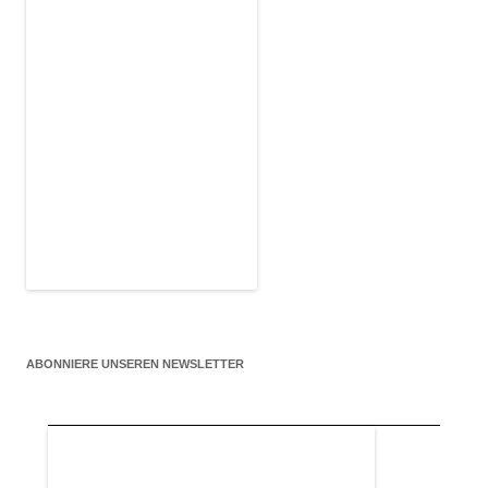
ABONNIERE UNSEREN NEWSLETTER