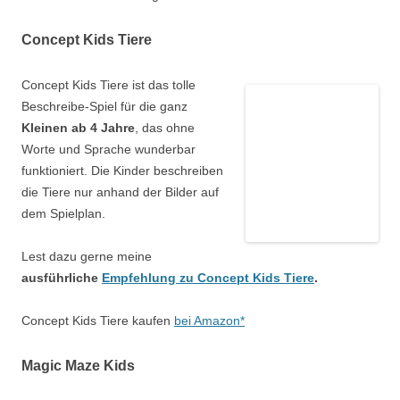
Concept Kids Tiere
Concept Kids Tiere ist das tolle
Beschreibe-Spiel für die ganz
Kleinen ab 4 Jahre
, das ohne
Worte und Sprache wunderbar
funktioniert. Die Kinder beschreiben
die Tiere nur anhand der Bilder auf
dem Spielplan.
Lest dazu gerne meine
ausführliche
Empfehlung zu Concept Kids Tiere
.
Concept Kids Tiere kaufen
bei Amazon*
Magic Maze Kids