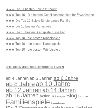
★★★ Die 11 besten Spiele zu zweit
★★★ Top 10 - Die besten Gesellschaftsspiele für Erwachsene
★★★ Die Top 10 Spiele für die ganze Familie
★★★ Die 10 besten Partyspiele
★★★ Die 10 besten Brettspiele Klassiker
★★★ Top 10 - die besten Kinderspiele
★★★ Top 10 - die besten Kartenspiele
★★★ Top 10 - die besten Würfelspiele
SPIELIDEEN ÜBER SCHLAGWÖRTER FINDEN
ab 6 Jahre
ab 4 Jahren
ab 5 Jahren
ab 10 Jahre
ab 8 Jahre
ab 12 Jahren
ab 14 Jahren
ab 16 Jahren
Blog
Action
Echtzeit
Aktionsspiel
Familienspiele
Freeform