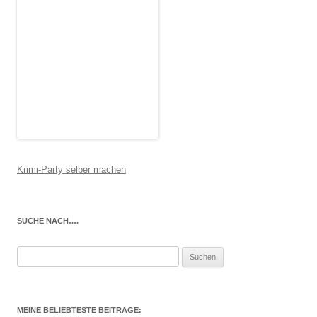
Krimi-Party selber machen
SUCHE NACH….
Suchen
nach:
MEINE BELIEBTESTE BEITRÄGE: