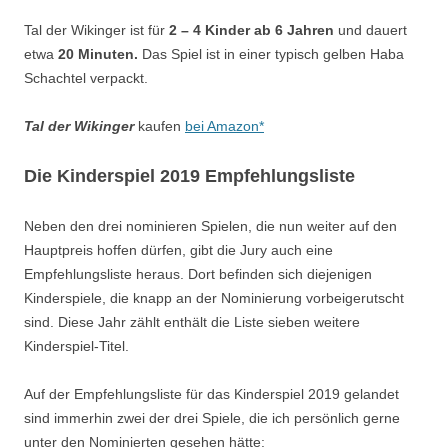
Tal der Wikinger ist für
2 – 4 Kinder ab 6 Jahren
und dauert
etwa
20 Minuten.
Das Spiel ist in einer typisch gelben Haba
Schachtel verpackt.
Tal der Wikinger
kaufen
bei Amazon*
Die Kinderspiel 2019 Empfehlungsliste
Neben den drei nominieren Spielen, die nun weiter auf den
Hauptpreis hoffen dürfen, gibt die Jury auch eine
Empfehlungsliste heraus. Dort befinden sich diejenigen
Kinderspiele, die knapp an der Nominierung vorbeigerutscht
sind. Diese Jahr zählt enthält die Liste sieben weitere
Kinderspiel-Titel.
Auf der Empfehlungsliste für das Kinderspiel 2019 gelandet
sind immerhin zwei der drei Spiele, die ich persönlich gerne
unter den Nominierten gesehen hätte: