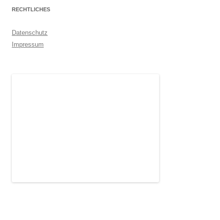
RECHTLICHES
Datenschutz
Impressum