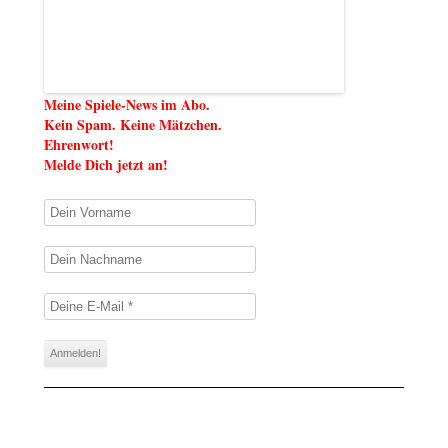
Meine Spiele-News im Abo.
Kein Spam. Keine Mätzchen.
Ehrenwort!
Melde Dich jetzt an!