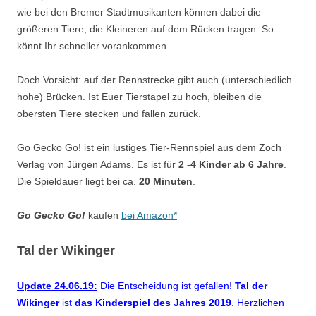
wie bei den Bremer Stadtmusikanten können dabei die
größeren Tiere, die Kleineren auf dem Rücken tragen. So
könnt Ihr schneller vorankommen.
Doch Vorsicht: auf der Rennstrecke gibt auch (unterschiedlich
hohe) Brücken. Ist Euer Tierstapel zu hoch, bleiben die
obersten Tiere stecken und fallen zurück.
Go Gecko Go! ist ein lustiges Tier-Rennspiel aus dem Zoch
Verlag von Jürgen Adams. Es ist für
2 -4 Kinder ab 6 Jahre
.
Die Spieldauer liegt bei ca.
20 Minuten
.
Go Gecko Go!
kaufen
bei Amazon*
Tal der Wikinger
Update 24.06.19:
Die Entscheidung ist gefallen!
Tal der
Wikinger
ist
das Kinderspiel des Jahres 2019
. Herzlichen