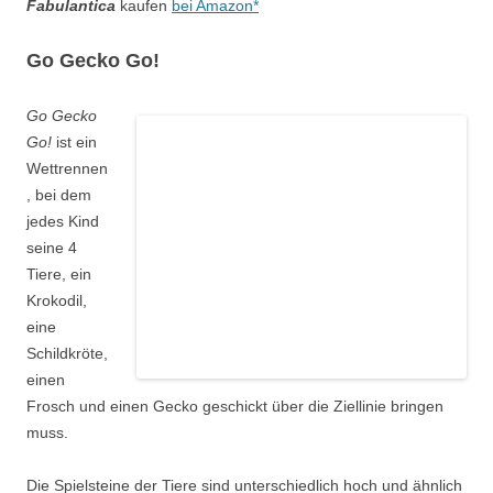
Fabulantica
kaufen
bei Amazon*
Go Gecko Go!
Go Gecko
Go!
ist ein
Wettrennen
, bei dem
jedes Kind
seine 4
Tiere, ein
Krokodil,
eine
Schildkröte,
einen
Frosch und einen Gecko geschickt über die Ziellinie bringen
muss.
Die Spielsteine der Tiere sind unterschiedlich hoch und ähnlich