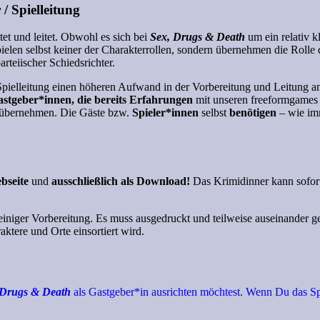
/ Spielleitung
itet und leitet. Obwohl es sich bei
Sex, Drugs & Death
um ein relativ k
ielen selbst keiner der Charakterrollen, sondern übernehmen die Rolle
rteiischer Schiedsrichter.
 Spielleitung einen höheren Aufwand in der Vorbereitung und Leitung a
astgeber*innen, die bereits Erfahrungen
mit unseren freeformgames
ng übernehmen. Die Gäste bzw.
Spieler*innen
selbst
benötigen
– wie im
ebseite
und
ausschließlich als Download!
Das Krimidinner kann sofor
 einiger Vorbereitung. Es muss ausgedruckt und teilweise auseinande
aktere und Orte einsortiert wird.
 Drugs & Death
als Gastgeber*in ausrichten möchtest. Wenn Du das Spie