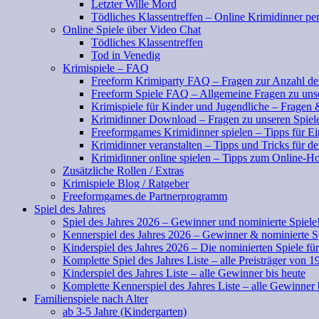
Letzter Wille Mord
Tödliches Klassentreffen – Online Krimidinner pe
Online Spiele über Video Chat
Tödliches Klassentreffen
Tod in Venedig
Krimispiele – FAQ
Freeform Krimiparty FAQ – Fragen zur Anzahl der
Freeform Spiele FAQ – Allgemeine Fragen zu uns
Krimispiele für Kinder und Jugendliche – Fragen
Krimidinner Download – Fragen zu unseren Spiel
Freeformgames Krimidinner spielen – Tipps für Ei
Krimidinner veranstalten – Tipps und Tricks für d
Krimidinner online spielen – Tipps zum Online-Ho
Zusätzliche Rollen / Extras
Krimispiele Blog / Ratgeber
Freeformgames.de Partnerprogramm
Spiel des Jahres
Spiel des Jahres 2026 – Gewinner und nominierte Spiele
Kennerspiel des Jahres 2026 – Gewinner & nominierte S
Kinderspiel des Jahres 2026 – Die nominierten Spiele fü
Komplette Spiel des Jahres Liste – alle Preisträger von 1
Kinderspiel des Jahres Liste – alle Gewinner bis heute
Komplette Kennerspiel des Jahres Liste – alle Gewinner 
Familienspiele nach Alter
ab 3-5 Jahre (Kindergarten)