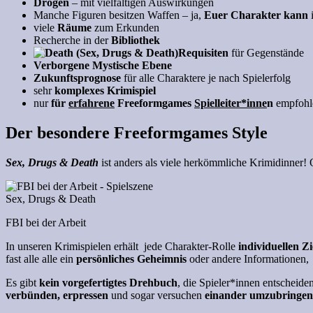
Drogen
– mit vielfältigen Auswirkungen
Manche Figuren besitzen Waffen – ja,
Euer Charakter kann
i
viele
Räume
zum Erkunden
Recherche in der
Bibliothek
Requisiten
für Gegenstände
Verborgene Mystische Ebene
Zukunftsprognose
für alle Charaktere je nach Spielerfolg
sehr
komplexes Krimispiel
nur
für
erfahrene
Freeformgames
Spielleiter*inne
n
empfohl
Der besondere Freeformgames Style
Sex, Drugs & Death
ist anders als viele herkömmliche Krimidinner!
FBI bei der Arbeit
In unseren Krimispielen erhält jede Charakter-Rolle
individuellen Zi
fast alle alle ein
persönliches Geheimnis
oder andere Informationen, 
Es gibt
kein vorgefertigtes Drehbuch
, die Spieler*innen entscheide
verbünden, erpressen
und sogar versuchen
einander umzubringen