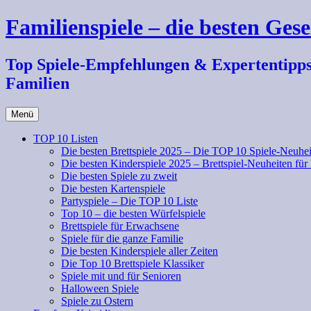
Zum
Familienspiele – die besten Gese
Inhalt
springen
Top Spiele-Empfehlungen & Expertentipps fü
Familien
Menü
TOP 10 Listen
Die besten Brettspiele 2025 – Die TOP 10 Spiele-Neuhei
Die besten Kinderspiele 2025 – Brettspiel-Neuheiten für
Die besten Spiele zu zweit
Die besten Kartenspiele
Partyspiele – Die TOP 10 Liste
Top 10 – die besten Würfelspiele
Brettspiele für Erwachsene
Spiele für die ganze Familie
Die besten Kinderspiele aller Zeiten
Die Top 10 Brettspiele Klassiker
Spiele mit und für Senioren
Halloween Spiele
Spiele zu Ostern