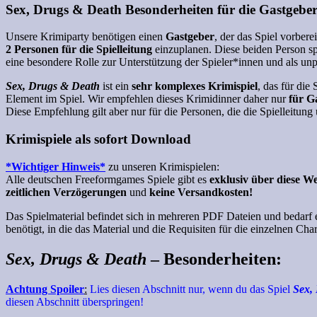
Sex, Drugs & Death Besonderheiten für die Gastgeber 
Unsere Krimiparty benötigen einen
Gastgeber
, der das Spiel vorbere
2 Personen für die Spielleitung
einzuplanen. Diese beiden Person sp
eine besondere Rolle zur Unterstützung der Spieler*innen und als unpa
Sex, Drugs & Death
ist ein
sehr komplexes Krimispiel
, das für die
Element im Spiel. Wir empfehlen dieses Krimidinner daher nur
für G
Diese Empfehlung gilt aber nur für die Personen, die die Spielleitu
Krimispiele als sofort Download
*Wichtiger Hinweis*
zu unseren Krimispielen:
Alle deutschen Freeformgames Spiele gibt es
exklusiv über diese W
zeitlichen Verzögerungen
und
keine Versandkosten!
Das Spielmaterial befindet sich in mehreren PDF Dateien und bedarf
benötigt, in die das Material und die Requisiten für die einzelnen Char
Sex, Drugs & Death
– Besonderheiten
:
Achtung Spoiler
:
Lies diesen Abschnitt nur, wenn du das Spiel
Sex,
diesen Abschnitt überspringen!