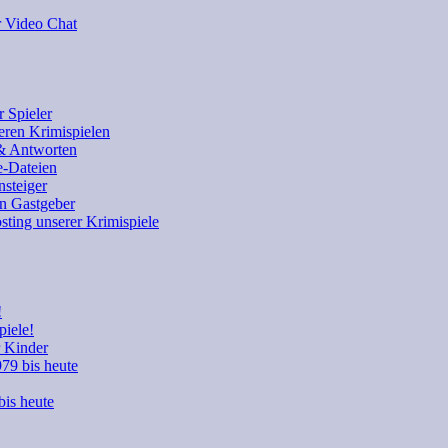
r Video Chat
 Spieler
eren Krimispielen
 & Antworten
e-Dateien
nsteiger
en Gastgeber
sting unserer Krimispiele
!
piele!
r Kinder
979 bis heute
bis heute