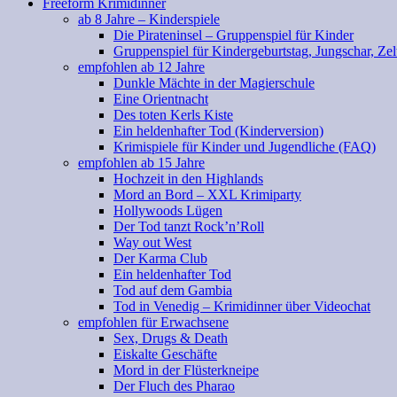
Freeform Krimidinner
ab 8 Jahre – Kinderspiele
Die Pirateninsel – Gruppenspiel für Kinder
Gruppenspiel für Kindergeburtstag, Jungschar, Zel
empfohlen ab 12 Jahre
Dunkle Mächte in der Magierschule
Eine Orientnacht
Des toten Kerls Kiste
Ein heldenhafter Tod (Kinderversion)
Krimispiele für Kinder und Jugendliche (FAQ)
empfohlen ab 15 Jahre
Hochzeit in den Highlands
Mord an Bord – XXL Krimiparty
Hollywoods Lügen
Der Tod tanzt Rock’n’Roll
Way out West
Der Karma Club
Ein heldenhafter Tod
Tod auf dem Gambia
Tod in Venedig – Krimidinner über Videochat
empfohlen für Erwachsene
Sex, Drugs & Death
Eiskalte Geschäfte
Mord in der Flüsterkneipe
Der Fluch des Pharao