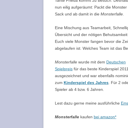
Tante Frieda kommt zu Besuch. Deshalb
nun eilig aufgeräumt: Packt die Monster
Sack und ab damit in die
Monsterfalle
.
Eine Mischung aus Teamarbeit, Schnellig
Übersicht und der nötigen Behutsamkeit
Euch viele Monster fangen bevor die Zei
abgelaufen ist. Welches Team ist das B
Monsterfalle
wurde mit dem
Deutschen
Spielpreis
für das beste Kinderspiel 201
ausgezeichnet und war ebenfalls nomini
zum
Kinderspiel des Jahres
. Für 2 od
Spieler ab 4 bzw. 6 Jahren.
Lest dazu gerne meine ausführliche
Emp
Monsterfalle
kaufen
bei
amazon*