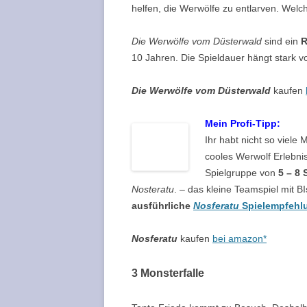
helfen, die Werwölfe zu entlarven. Wel
Die Werwölfe vom
Düsterwald
sind ein
R
10 Jahren. Die Spieldauer hängt stark 
Die
Werwölfe vom
Düsterwald
kaufen
Mein Profi-Tipp:
Ihr habt nicht so viele 
cooles Werwolf Erlebni
Spielgruppe von
5 – 8 
Nosteratu
. – das kleine Teamspiel mit 
ausführliche
Nosferatu
Spielempfehl
Nosferatu
kaufen
bei amazon*
3 Monsterfalle