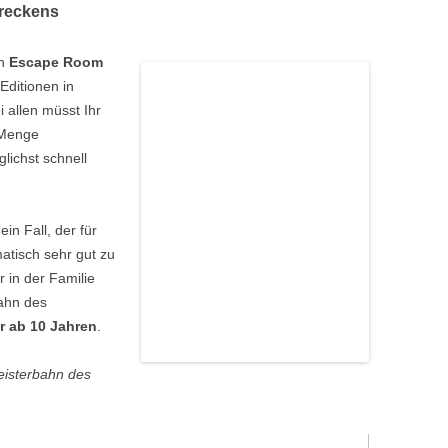
hreckens
n
Escape
Room
Editionen in
 allen müsst Ihr
 Menge
lichst schnell
ein Fall, der für
matisch sehr gut zu
r in der Familie
ahn des
r ab 10 Jahren
.
eisterbahn des