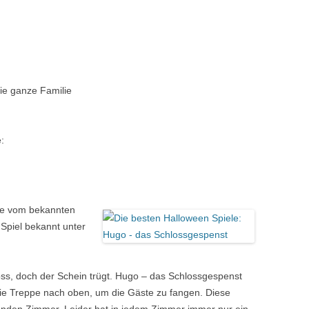
KRIMIDINNER VERANSTALTEN –
TIPPS UND TRICKS FÜR DEN
GASTGEBER
KRIMIDINNER ONLINE SPIELEN –
TIPPS ZUM ONLINE-HOSTING
die ganze Familie
UNSERER KRIMISPIELE
:
le vom bekannten
Spiel bekannt unter
oss, doch der Schein trügt. Hugo
–
das Schlossgespenst
ie Treppe nach oben, um die Gäste zu fangen. Diese
zenden Zimmer. Leider hat in jedem Zimmer immer nur ein