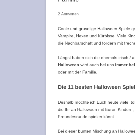
KRIMISPIELE – FAQ
PARTYSPIELE – DIE TOP 10 LISTE
2 Antworten
ZUSÄTZLICHE ROLLEN
TOP 10 – DIE BESTEN
WÜRFELSPIELE
Coole und gruselige Halloween Spiele gef
KRIMISPIELE BLOG /
Vampire, Hexen und Kürbisse. Viele Kinde
BRETTSPIELE FÜR ERWACHSENE
FREEFORMGAMES.D
die Nachbarschaft und fordern mit frec
PARTNERPROGRAM
SPIELE FÜR DIE GANZE FAMILIE
Längst haben sich die ehemals irisch / 
DIE BESTEN KINDERSPIELE
Halloween
wird auch bei uns
immer bel
ALLER ZEITEN
oder mit der Familie.
DIE TOP 10 BRETTSPIELE
Die 11 besten Halloween Spie
KLASSIKER
Deshalb möchte ich Euch heute viele, toll
SPIELE MIT UND FÜR SENIOREN
die Ihr an Halloween mit Euren Kindern, 
HALLOWEEN SPIELE
Freundesrunde
spielen könnt.
SPIELE ZU OSTERN
Bei dieser bunten Mischung an Halloween