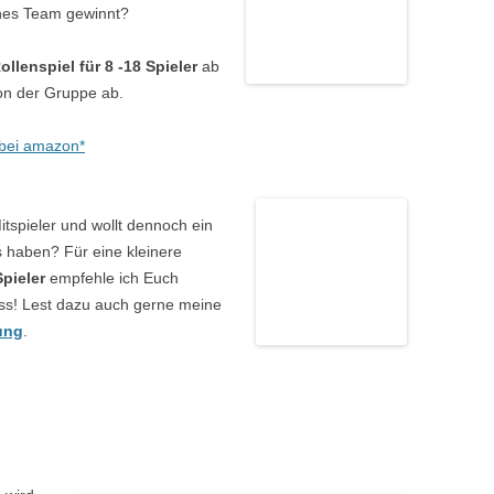
ches Team gewinnt?
ollenspiel für 8 -18 Spieler
ab
von der Gruppe ab.
bei
amazon*
Mitspieler und wollt dennoch ein
s haben? Für eine kleinere
Spieler
empfehle ich Euch
BIss! Lest dazu auch gerne meine
ung
.