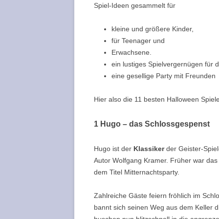
Spiel-Ideen gesammelt für
kleine und größere Kinder,
für Teenager und
Erwachsene.
ein lustiges Spielvergernügen für 
eine gesellige P
arty mit Freunden
Hier also die 11 besten Halloween Spiele
1 Hugo
–
das Schlossgespenst
Hugo ist der
Klassiker
der Geister-Spie
Autor Wolfgang Kramer. Früher war das 
dem Titel Mitternachtsparty.
Zahlreiche Gäste feiern fröhlich im Schl
bannt sich seinen Weg aus dem Keller d
huschen nun blitzschnell in die angren