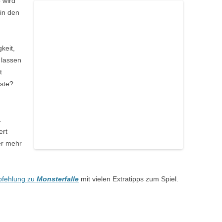
 wird
 in den
keit,
 lassen
t
este?
1
ert
er mehr
fehlung zu
Monsterfalle
mit vielen Extratipps zum Spiel.