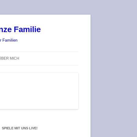
nze Familie
r Familien
ÜBER MICH
STADT-LAND-SPIELT 2025 – WIR
SIND (WIEDER) DABEI!
DEUFRINGER BRETTSPIEL-
TREFF
RATGEBER / BLOG
SPIELE MIT UNS LIVE!