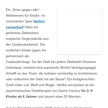
Ein „Einer-gegen-alle“-
Wettrennen für Kinder: Im
nominierten Spiel
Verflixt,
verzaubert*
klaut ein
geheimes Diebeskind
magische Gegenstände aus
der Zauberakademie. Die
restlichen Kinder jagen ihn
gemeinsam als
Zauberlehrlinge. Da der Dieb bei jedem Diebstahl Hinweise
hinterlässt, entsteht eine packende Würfel-Verfolgungsjagd.
Schafft es das Team, die Indizien rechtzeitig zu kombinieren,
oder entkommt der Dieb mit der Beute? Ein kindgerechtes
Duell voller List, Bluff und Magie. Verflixt verzaubert ist ein
asymmetrisches Detektivspiel von Game Factory
für 2–4
Kinder ab 6 Jahren
und dauert etwa 20 Minuten
Auf der Empfehlungsliste 2026 stehen diese Kinderspiele: