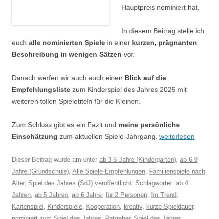
Hauptpreis nominiert hat.
In diesem Beitrag stelle ich
euch
alle nominierten Spiele
in einer
kurzen, prägnanten
Beschreibung in wenigen Sätzen
vor.
Danach werfen wir auch auch einen
Blick auf die
Empfehlungsliste
zum Kinderspiel des Jahres 2025 mit
weiteren tollen Spieletiteln für die Kleinen.
Zum Schluss gibt es ein Fazit und
meine persönliche
Einschätzung
zum aktuellen Spiele-Jahrgang.
weiterlesen
Dieser Beitrag wurde am
unter
ab 3-5 Jahre (Kindergarten)
,
ab 6-9
Jahre (Grundschule)
,
Alle Spiele-Empfehlungen
,
Familienspiele nach
Alter
,
Spiel des Jahres (SdJ)
veröffentlicht. Schlagwörter:
ab 4
Jahren
,
ab 5 Jahren
,
ab 6 Jahre
,
für 2 Personen
,
Im Trend
,
Kartenspiel
,
Kinderspiele
,
Kooperation
,
kreativ
,
kurze Spieldauer
,
nominiert zum Spiel des Jahres
,
Ratgeber
,
Spiel des Jahres
,