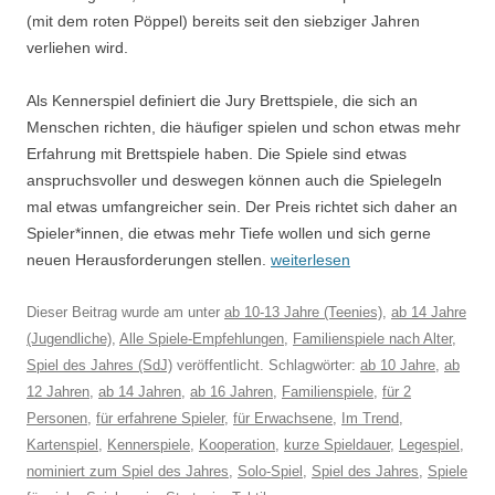
(mit dem roten Pöppel) bereits seit den siebziger Jahren
verliehen wird.
Als Kennerspiel definiert die Jury Brettspiele, die sich an
Menschen richten, die häufiger spielen und schon etwas mehr
Erfahrung mit Brettspiele haben. Die Spiele sind etwas
anspruchsvoller und deswegen können auch die Spielegeln
mal etwas umfangreicher sein. Der Preis richtet sich daher an
Spieler*innen, die etwas mehr Tiefe wollen und sich gerne
neuen Herausforderungen stellen.
weiterlesen
Dieser Beitrag wurde am
unter
ab 10-13 Jahre (Teenies)
,
ab 14 Jahre
(Jugendliche)
,
Alle Spiele-Empfehlungen
,
Familienspiele nach Alter
,
Spiel des Jahres (SdJ)
veröffentlicht. Schlagwörter:
ab 10 Jahre
,
ab
12 Jahren
,
ab 14 Jahren
,
ab 16 Jahren
,
Familienspiele
,
für 2
Personen
,
für erfahrene Spieler
,
für Erwachsene
,
Im Trend
,
Kartenspiel
,
Kennerspiele
,
Kooperation
,
kurze Spieldauer
,
Legespiel
,
nominiert zum Spiel des Jahres
,
Solo-Spiel
,
Spiel des Jahres
,
Spiele