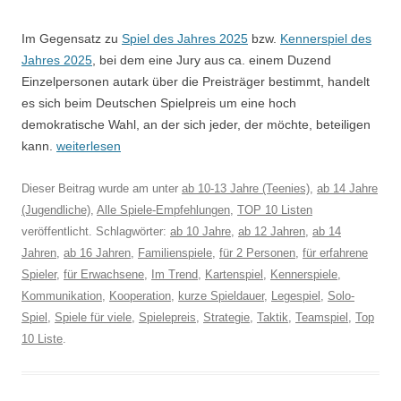
Im Gegensatz zu
Spiel des Jahres 2025
bzw.
Kennerspiel des
Jahres 2025
, bei dem eine Jury aus ca. einem Duzend
Einzelpersonen autark über die Preisträger bestimmt, handelt
es sich beim Deutschen Spielpreis um eine hoch
demokratische Wahl, an der sich jeder, der möchte, beteiligen
kann.
weiterlesen
Dieser Beitrag wurde am
unter
ab 10-13 Jahre (Teenies)
,
ab 14 Jahre
(Jugendliche)
,
Alle Spiele-Empfehlungen
,
TOP 10 Listen
veröffentlicht. Schlagwörter:
ab 10 Jahre
,
ab 12 Jahren
,
ab 14
Jahren
,
ab 16 Jahren
,
Familienspiele
,
für 2 Personen
,
für erfahrene
Spieler
,
für Erwachsene
,
Im Trend
,
Kartenspiel
,
Kennerspiele
,
Kommunikation
,
Kooperation
,
kurze Spieldauer
,
Legespiel
,
Solo-
Spiel
,
Spiele für viele
,
Spielepreis
,
Strategie
,
Taktik
,
Teamspiel
,
Top
10 Liste
.