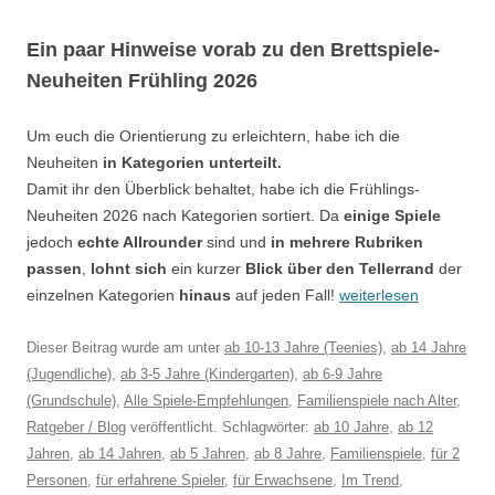
Ein paar Hinweise vorab zu den Brettspiele-
Neuheiten Frühling 2026
Um euch die Orientierung zu erleichtern, habe ich die
Neuheiten
in Kategorien unterteilt.
Damit ihr den Überblick behaltet, habe ich die Frühlings-
Neuheiten 2026 nach Kategorien sortiert. Da
einige Spiele
jedoch
echte Allrounder
sind und
in mehrere Rubriken
passen
,
lohnt sich
ein kurzer
Blick über den Tellerrand
der
einzelnen Kategorien
hinaus
auf jeden Fall!
weiterlesen
Dieser Beitrag wurde am
unter
ab 10-13 Jahre (Teenies)
,
ab 14 Jahre
(Jugendliche)
,
ab 3-5 Jahre (Kindergarten)
,
ab 6-9 Jahre
(Grundschule)
,
Alle Spiele-Empfehlungen
,
Familienspiele nach Alter
,
Ratgeber / Blog
veröffentlicht. Schlagwörter:
ab 10 Jahre
,
ab 12
Jahren
,
ab 14 Jahren
,
ab 5 Jahren
,
ab 8 Jahre
,
Familienspiele
,
für 2
Personen
,
für erfahrene Spieler
,
für Erwachsene
,
Im Trend
,