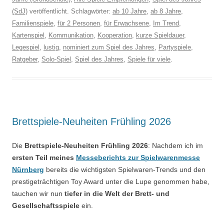
(SdJ)
veröffentlicht. Schlagwörter:
ab 10 Jahre
,
ab 8 Jahre
,
Familienspiele
,
für 2 Personen
,
für Erwachsene
,
Im Trend
,
Kartenspiel
,
Kommunikation
,
Kooperation
,
kurze Spieldauer
,
Legespiel
,
lustig
,
nominiert zum Spiel des Jahres
,
Partyspiele
,
Ratgeber
,
Solo-Spiel
,
Spiel des Jahres
,
Spiele für viele
.
Brettspiele-Neuheiten Frühling 2026
Die
Brettspiele-Neuheiten Frühling 2026
: Nachdem ich im
ersten Teil meines
Messeberichts zur Spielwarenmesse
Nürnberg
bereits die wichtigsten Spielwaren-Trends und den
prestigeträchtigen Toy Award unter die Lupe genommen habe,
tauchen wir nun
tiefer in die Welt der Brett- und
Gesellschaftsspiele
ein.