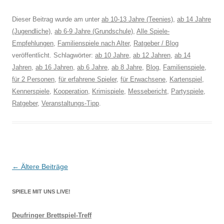
Dieser Beitrag wurde am
unter
ab 10-13 Jahre (Teenies)
,
ab 14 Jahre
(Jugendliche)
,
ab 6-9 Jahre (Grundschule)
,
Alle Spiele-
Empfehlungen
,
Familienspiele nach Alter
,
Ratgeber / Blog
veröffentlicht. Schlagwörter:
ab 10 Jahre
,
ab 12 Jahren
,
ab 14
Jahren
,
ab 16 Jahren
,
ab 6 Jahre
,
ab 8 Jahre
,
Blog
,
Familienspiele
,
für 2 Personen
,
für erfahrene Spieler
,
für Erwachsene
,
Kartenspiel
,
Kennerspiele
,
Kooperation
,
Krimispiele
,
Messebericht
,
Partyspiele
,
Ratgeber
,
Veranstaltungs-Tipp
.
Beitragsnavigation
←
Ältere Beiträge
SPIELE MIT UNS LIVE!
Deufringer Brettspiel-Treff