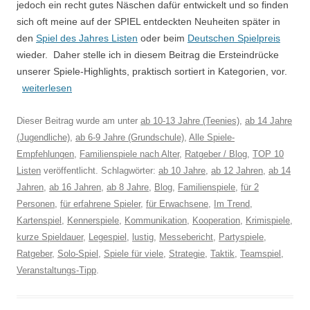
jedoch ein recht gutes Näschen dafür entwickelt und so finden
sich oft meine auf der SPIEL entdeckten Neuheiten später in
den
Spiel des Jahres Listen
oder beim
Deutschen Spielpreis
wieder. Daher stelle ich in diesem Beitrag die Ersteindrücke
unserer Spiele-Highlights, praktisch sortiert in Kategorien, vor.
weiterlesen
Dieser Beitrag wurde am
unter
ab 10-13 Jahre (Teenies)
,
ab 14 Jahre
(Jugendliche)
,
ab 6-9 Jahre (Grundschule)
,
Alle Spiele-
Empfehlungen
,
Familienspiele nach Alter
,
Ratgeber / Blog
,
TOP 10
Listen
veröffentlicht. Schlagwörter:
ab 10 Jahre
,
ab 12 Jahren
,
ab 14
Jahren
,
ab 16 Jahren
,
ab 8 Jahre
,
Blog
,
Familienspiele
,
für 2
Personen
,
für erfahrene Spieler
,
für Erwachsene
,
Im Trend
,
Kartenspiel
,
Kennerspiele
,
Kommunikation
,
Kooperation
,
Krimispiele
,
kurze Spieldauer
,
Legespiel
,
lustig
,
Messebericht
,
Partyspiele
,
Ratgeber
,
Solo-Spiel
,
Spiele für viele
,
Strategie
,
Taktik
,
Teamspiel
,
Veranstaltungs-Tipp
.