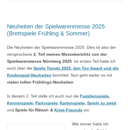
Neuheiten der Spielwarenmesse 2025
(Brettspiele Frühling & Sommer)
Die Neuheiten der Spielwarenmesse 2025. Dies ist also der
versprochene
2. Teil meines Messeberichts von der
Spielwarenmesse Nürnberg 2025
. Im ersten Teil hatte ich
euch über die
Spiele Trends 2025, den Toy Award und die
Kinderspiel-Neuheiten
berichtet. Nun geht weiter es mit
vielen tollen Frühlings-Neuheiten
.
In diesem 2. Teil stelle ich euch nun die
Familienspiele
,
Kennerspiele
,
Partyspiele
,
Kartenspiele
,
Spiele zu zweit
und
Spiele für Rätsel- &
Krimi-Freunde
vor.
Wie immer habe ich