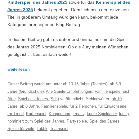
Kinderspiel des Jahres 2025
sowie für das
Kennerspiel des
Jahres 2025
bekannt gegeben. Damit ich mich den einzelnen
Titel in größerem Umfang würdigen kann, bekommt jede
Kategorie ihren eigenen Blog-Beitrag.
In diesem Beitrag geht es daher erst einmal nur um die Spiel
des Jahres 2025 Nominierten! Ob die Jury meinen Wünschen
gefolgt ist…. Lest einfach weiter!
weiterlesen
Dieser Beitrag wurde am
unter
ab 10-13 Jahre (Teenies)
,
ab 6-9
Jahre (Grundschule)
,
Alle Spiele-Empfehlungen
,
Familienspiele nach
Alter
,
Spiel des Jahres (SdJ)
veröffentlicht. Schlagwörter:
ab 10
Jahre
,
ab 8 Jahre
,
Familienspiele
,
für 2 Personen
,
für Erwachsene
,
Im Trend
,
Kartenspiel
,
Kooperation
,
kreativ
,
kurze Spieldauer
,
lustig
,
nominiert zum Spiel des Jahres
,
Partyspiele
,
Spiel des Jahres
,
Spiele für viele
,
Taktik
,
Teamspiel
.