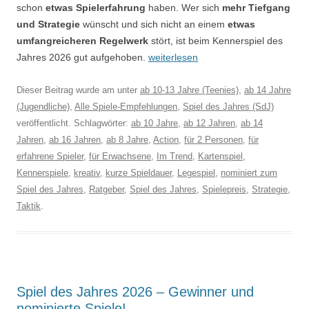
schon
etwas Spielerfahrung
haben. Wer sich
mehr Tiefgang
und Strategie
wünscht und sich nicht an einem
etwas
umfangreicheren Regelwerk
stört, ist beim Kennerspiel des
Jahres 2026 gut aufgehoben.
weiterlesen
Dieser Beitrag wurde am
unter
ab 10-13 Jahre (Teenies)
,
ab 14 Jahre
(Jugendliche)
,
Alle Spiele-Empfehlungen
,
Spiel des Jahres (SdJ)
veröffentlicht. Schlagwörter:
ab 10 Jahre
,
ab 12 Jahren
,
ab 14
Jahren
,
ab 16 Jahren
,
ab 8 Jahre
,
Action
,
für 2 Personen
,
für
erfahrene Spieler
,
für Erwachsene
,
Im Trend
,
Kartenspiel
,
Kennerspiele
,
kreativ
,
kurze Spieldauer
,
Legespiel
,
nominiert zum
Spiel des Jahres
,
Ratgeber
,
Spiel des Jahres
,
Spielepreis
,
Strategie
,
Taktik
.
Spiel des Jahres 2026 – Gewinner und
nominierte Spiele!