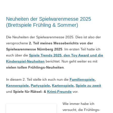
Neuheiten der Spielwarenmesse 2025
(Brettspiele Frühling & Sommer)
Die Neuheiten der Spielwarenmesse 2025. Dies ist also der
versprochene
2. Teil meines Messeberichts von der
Spielwarenmesse Nürnberg 2025
. Im ersten Teil hatte ich
euch über die
Spiele Trends 2025, den Toy Award und die
Kinderspiel-Neuheiten
berichtet. Nun geht weiter es mit
vielen tollen Frühlings-Neuheiten
.
In diesem 2. Teil stelle ich euch nun die
Familienspiele
,
Kennerspiele
,
Partyspiele
,
Kartenspiele
,
Spiele zu zweit
und
Spiele für Rätsel- &
Krimi-Freunde
vor.
Wie immer habe ich
versucht, die Frühlings-