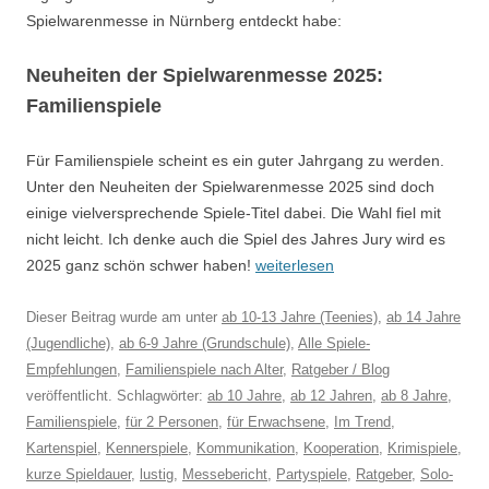
Spielwarenmesse in Nürnberg entdeckt habe:
Neuheiten der Spielwarenmesse 2025:
Familienspiele
Für Familienspiele scheint es ein guter Jahrgang zu werden.
Unter den Neuheiten der Spielwarenmesse 2025 sind doch
einige vielversprechende Spiele-Titel dabei. Die Wahl fiel mit
nicht leicht. Ich denke auch die Spiel des Jahres Jury wird es
2025 ganz schön schwer haben!
weiterlesen
Dieser Beitrag wurde am
unter
ab 10-13 Jahre (Teenies)
,
ab 14 Jahre
(Jugendliche)
,
ab 6-9 Jahre (Grundschule)
,
Alle Spiele-
Empfehlungen
,
Familienspiele nach Alter
,
Ratgeber / Blog
veröffentlicht. Schlagwörter:
ab 10 Jahre
,
ab 12 Jahren
,
ab 8 Jahre
,
Familienspiele
,
für 2 Personen
,
für Erwachsene
,
Im Trend
,
Kartenspiel
,
Kennerspiele
,
Kommunikation
,
Kooperation
,
Krimispiele
,
kurze Spieldauer
,
lustig
,
Messebericht
,
Partyspiele
,
Ratgeber
,
Solo-