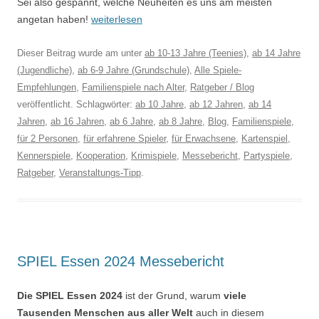
Sei also gespannt, welche Neuheiten es uns am meisten
angetan haben!
weiterlesen
Dieser Beitrag wurde am
unter
ab 10-13 Jahre (Teenies)
,
ab 14 Jahre
(Jugendliche)
,
ab 6-9 Jahre (Grundschule)
,
Alle Spiele-
Empfehlungen
,
Familienspiele nach Alter
,
Ratgeber / Blog
veröffentlicht. Schlagwörter:
ab 10 Jahre
,
ab 12 Jahren
,
ab 14
Jahren
,
ab 16 Jahren
,
ab 6 Jahre
,
ab 8 Jahre
,
Blog
,
Familienspiele
,
für 2 Personen
,
für erfahrene Spieler
,
für Erwachsene
,
Kartenspiel
,
Kennerspiele
,
Kooperation
,
Krimispiele
,
Messebericht
,
Partyspiele
,
Ratgeber
,
Veranstaltungs-Tipp
.
SPIEL Essen 2024 Messebericht
Die SPIEL Essen 2024
ist der Grund, warum
viele
Tausenden Menschen aus aller Welt
auch in diesem