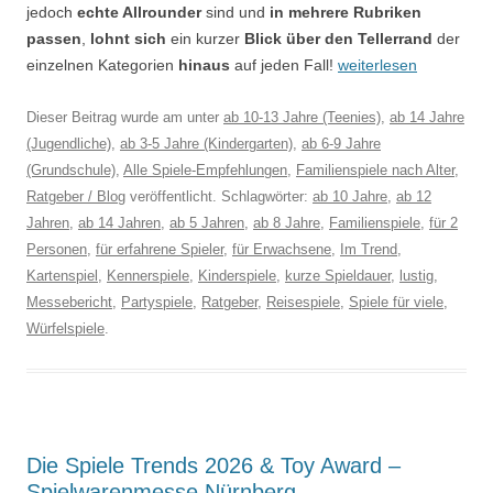
jedoch
echte Allrounder
sind und
in mehrere Rubriken
passen
,
lohnt sich
ein kurzer
Blick über den Tellerrand
der
einzelnen Kategorien
hinaus
auf jeden Fall!
weiterlesen
Dieser Beitrag wurde am
unter
ab 10-13 Jahre (Teenies)
,
ab 14 Jahre
(Jugendliche)
,
ab 3-5 Jahre (Kindergarten)
,
ab 6-9 Jahre
(Grundschule)
,
Alle Spiele-Empfehlungen
,
Familienspiele nach Alter
,
Ratgeber / Blog
veröffentlicht. Schlagwörter:
ab 10 Jahre
,
ab 12
Jahren
,
ab 14 Jahren
,
ab 5 Jahren
,
ab 8 Jahre
,
Familienspiele
,
für 2
Personen
,
für erfahrene Spieler
,
für Erwachsene
,
Im Trend
,
Kartenspiel
,
Kennerspiele
,
Kinderspiele
,
kurze Spieldauer
,
lustig
,
Messebericht
,
Partyspiele
,
Ratgeber
,
Reisespiele
,
Spiele für viele
,
Würfelspiele
.
Die Spiele Trends 2026 & Toy Award –
Spielwarenmesse Nürnberg