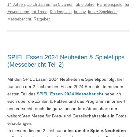
14 Jahren
,
ab 16 Jahren
,
ab 5 Jahren
,
ab 6 Jahre
,
Familienspiele
,
für
Erwachsene
,
Im Trend
,
Kinderspiele
,
kreativ
,
kurze Spieldauer
,
Messebericht
,
Ratgeber
.
SPIEL Essen 2024 Neuheiten & Spieletipps
(Messebericht Teil 2)
Mit den
SPIEL Essen 2024 Neuheiten & Spieletipps folgt hier
nun also der 2. Teil meines Essen 2024 Berichts. In meinem
ersten Teil des
SPIEL Essen 2024 Messebericht
habe ich
euch über die Zahlen & Fakten und das Programm informiert
und versucht, euch die ganz besondere Atmosphäre der
weltgrößten Messe für Brett- und Gesellschaftsspiele in Fotos
einzufangen.
In diesem diesem 2. Teil nun
alles um die Spiele-Neuheiten