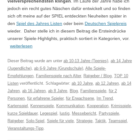
vielversprechendsten klingen
. Im Laufe der Jahre habe ich
jedoch ein recht gutes Näschen dafür entwickelt und so finden
sich oft meine auf der SPIEL entdeckten Neuheiten später in
den
Spiel des Jahres Listen
oder beim
Deutschen Spielpreis
wieder. Daher stelle ich in diesem Beitrag die Ersteindrücke
unserer Spiele-Highlights, praktisch sortiert in Kategorien, vor.
weiterlesen
Dieser Beitrag wurde am
unter
ab 10-13 Jahre (Teenies)
,
ab 14 Jahre
(Jugendliche)
,
ab 6-9 Jahre (Grundschule)
,
Alle Spiele-
Empfehlungen
,
Familienspiele nach Alter
,
Ratgeber / Blog
,
TOP 10
Listen
veröffentlicht. Schlagwörter:
ab 10 Jahre
,
ab 12 Jahren
,
ab 14
Jahren
,
ab 16 Jahren
,
ab 8 Jahre
,
Blog
,
Familienspiele
,
für 2
Personen
,
für erfahrene Spieler
,
für Erwachsene
,
Im Trend
,
Kartenspiel
,
Kennerspiele
,
Kommunikation
,
Kooperation
,
Krimispiele
,
kurze Spieldauer
,
Legespiel
,
lustig
,
Messebericht
,
Partyspiele
,
Ratgeber
,
Solo-Spiel
,
Spiele für viele
,
Strategie
,
Taktik
,
Teamspiel
,
Veranstaltungs-Tipp
.