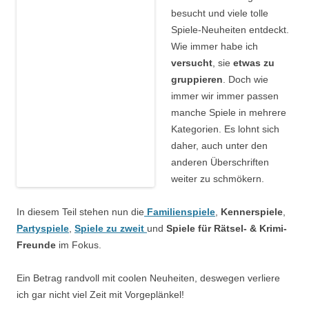
besucht und viele tolle
Spiele-Neuheiten entdeckt.
Wie immer habe ich
versucht
, sie
etwas zu
gruppieren
. Doch wie
immer wir immer passen
manche Spiele in mehrere
Kategorien. Es lohnt sich
daher, auch unter den
anderen Überschriften
weiter zu schmökern.
In diesem Teil stehen nun die
Familienspiele
,
Kennerspiele
,
Partyspiele
,
Spiele zu zweit
und
Spiele für Rätsel- & Krimi-
Freunde
im Fokus.
Ein Betrag randvoll mit coolen Neuheiten, deswegen verliere
ich gar nicht viel Zeit mit Vorgeplänkel!