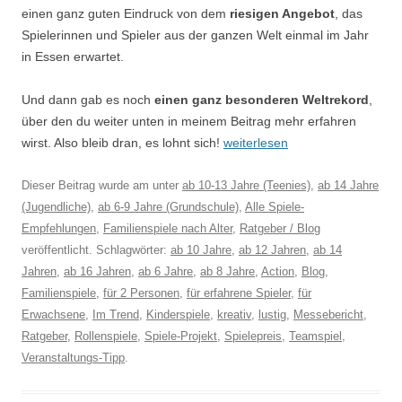
einen ganz guten Eindruck von dem
riesigen Angebot
, das
Spielerinnen und Spieler aus der ganzen Welt einmal im Jahr
in Essen erwartet.
Und dann gab es noch
einen ganz besonderen Weltrekord
,
über den du weiter unten in meinem Beitrag mehr erfahren
wirst. Also bleib dran, es lohnt sich!
weiterlesen
Dieser Beitrag wurde am
unter
ab 10-13 Jahre (Teenies)
,
ab 14 Jahre
(Jugendliche)
,
ab 6-9 Jahre (Grundschule)
,
Alle Spiele-
Empfehlungen
,
Familienspiele nach Alter
,
Ratgeber / Blog
veröffentlicht. Schlagwörter:
ab 10 Jahre
,
ab 12 Jahren
,
ab 14
Jahren
,
ab 16 Jahren
,
ab 6 Jahre
,
ab 8 Jahre
,
Action
,
Blog
,
Familienspiele
,
für 2 Personen
,
für erfahrene Spieler
,
für
Erwachsene
,
Im Trend
,
Kinderspiele
,
kreativ
,
lustig
,
Messebericht
,
Ratgeber
,
Rollenspiele
,
Spiele-Projekt
,
Spielepreis
,
Teamspiel
,
Veranstaltungs-Tipp
.