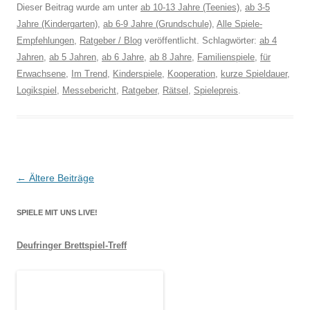
Dieser Beitrag wurde am
unter
ab 10-13 Jahre (Teenies)
,
ab 3-5
Jahre (Kindergarten)
,
ab 6-9 Jahre (Grundschule)
,
Alle Spiele-
Empfehlungen
,
Ratgeber / Blog
veröffentlicht. Schlagwörter:
ab 4
Jahren
,
ab 5 Jahren
,
ab 6 Jahre
,
ab 8 Jahre
,
Familienspiele
,
für
Erwachsene
,
Im Trend
,
Kinderspiele
,
Kooperation
,
kurze Spieldauer
,
Logikspiel
,
Messebericht
,
Ratgeber
,
Rätsel
,
Spielepreis
.
Beitragsnavigation
←
Ältere Beiträge
SPIELE MIT UNS LIVE!
Deufringer Brettspiel-Treff