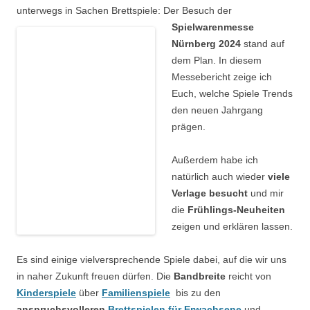
unterwegs in Sachen Brettspiele:
Der Besuch der
Spielwarenmesse
Nürnberg 2024
stand auf
dem Plan. In diesem
Messebericht zeige ich
Euch, welche Spiele Trends
den neuen Jahrgang
prägen.
Außerdem habe ich
natürlich auch wieder
viele
Verlage besucht
und mir
die
Frühlings-Neuheiten
zeigen und erklären lassen.
Es sind einige vielversprechende Spiele dabei, auf die wir uns
in naher Zukunft freuen dürfen. Die
Bandbreite
reicht von
Kinderspiele
über
Familienspiele
bis zu den
anspruchsvolleren
Brettspielen für Erwachsene
und