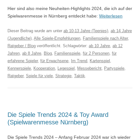
Hier sind also meine Neuheiten-Highlights 2024, die ich auf der
Spielwarenmesse in Nürnberg entdeckt habe:
Weiterlesen
Dieser Beitrag wurde am
unter
ab 10-13 Jahre (Teenies)
,
ab 14 Jahre
(Jugendliche)
,
Alle Spiele-Empfehlungen
,
Familienspiele nach Alter
,
Ratgeber / Blog
veröffentlicht. Schlagwörter:
ab 10 Jahre
,
ab 12
Jahren
,
ab 8 Jahre
,
Blog
,
Familienspiele
,
für 2 Personen
,
für
erfahrene Spieler
,
für Erwachsene
,
Im Trend
,
Kartenspiel
,
Kennerspiele
,
Kooperation
,
Legespiel
,
Messebericht
,
Partyspiele
,
Ratgeber
,
Spiele für viele
,
Strategie
,
Taktik
.
Die Spiele Trends 2024 & Toy Award
(Spielwarenmesse Nürnberg)
Die Spiele Trends 2024 – Anfang Februar 2024 war ich wieder