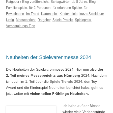
Ratgeber / Blog
veröffentlicht. Schlagwörter:
ab 8 Jahre
,
Blog
,
Familienspiele
,
für 2 Personen
,
für erfahrene Spieler
,
für
Erwachsene
,
Im Trend
,
Kartenspiel
,
Kinderspiele
,
kurze Spieldauer
,
lustig
,
Messebericht
,
Ratgeber
,
Spiele-Projekt
,
Spielepreis
,
Veranstaltungs-Tipp
.
Neuheiten der Spielwarenmesse 2024
Die Neuheiten der Spielwarenmesse 2024. Hier nun also
der
2. Teil meines Messeberichts aus Nürnberg
2024. Nachdem
ich euch im 1. Teil über die
Spiele Trends 2024
, den Toy
Award und die Kinderspiel-Neuheiten berichtet habe, geht es
jetzt weiter mit
vielen tollen Frühlings-Neuheiten.
I
ch habe auf der Messe
wieder viele Verlagsstände