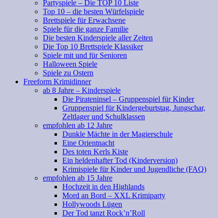
Partyspiele – Die TOP 10 Liste
Top 10 – die besten Würfelspiele
Brettspiele für Erwachsene
Spiele für die ganze Familie
Die besten Kinderspiele aller Zeiten
Die Top 10 Brettspiele Klassiker
Spiele mit und für Senioren
Halloween Spiele
Spiele zu Ostern
Freeform Krimidinner
ab 8 Jahre – Kinderspiele
Die Pirateninsel – Gruppenspiel für Kinder
Gruppenspiel für Kindergeburtstag, Jungschar,
Zeltlager und Schulklassen
empfohlen ab 12 Jahre
Dunkle Mächte in der Magierschule
Eine Orientnacht
Des toten Kerls Kiste
Ein heldenhafter Tod (Kinderversion)
Krimispiele für Kinder und Jugendliche (FAQ)
empfohlen ab 15 Jahre
Hochzeit in den Highlands
Mord an Bord – XXL Krimiparty
Hollywoods Lügen
Der Tod tanzt Rock’n’Roll