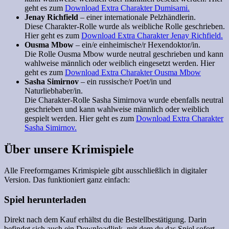
geht es zum
Download Extra Charakter Dumisami.
Jenay Richfield
– einer internationale Pelzhändlerin.
Diese Charakter-Rolle wurde als weibliche Rolle geschrieben.
Hier geht es zum
Download Extra Charakter Jenay Richfield.
Ousma Mbow
– ein/e einheimische/r Hexendoktor/in.
Die Rolle Ousma Mbow wurde neutral geschrieben und kann
wahlweise männlich oder weiblich eingesetzt werden.
Hier
geht es zum
Download Extra Charakter Ousma Mbow
Sasha Simirnov
– ein russische/r Poet/in und
Naturliebhaber/in.
Die Charakter-Rolle Sasha Simirnova wurde ebenfalls neutral
geschrieben und kann wahlweise männlich oder weiblich
gespielt werden.
Hier geht es zum
Download Extra Charakter
Sasha Simirnov.
Über unsere Krimispiele
Alle Freeformgames Krimispiele gibt ausschließlich in digitaler
Version. Das funktioniert ganz einfach:
Spiel herunterladen
Direkt nach dem Kauf erhältst du die Bestellbestätigung. Darin
befindet sich auch ein Downloadlink, mit dem du das Spiel sofort