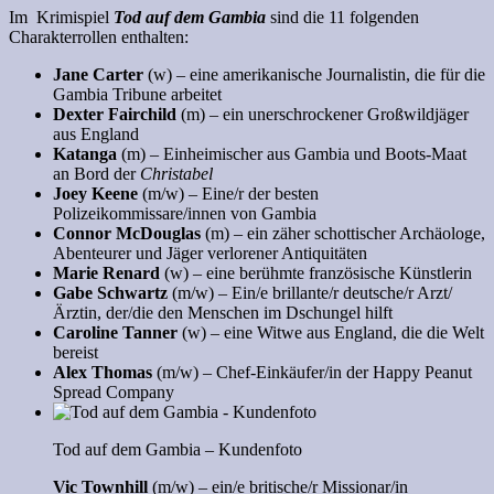
Im Krimispiel
Tod auf dem Gambia
sind die 11 folgenden
Charakterrollen enthalten:
Jane Carter
(w) – eine amerikanische Journalistin, die für die
Gambia Tribune arbeitet
Dexter Fairchild
(m) – ein unerschrockener Großwildjäger
aus England
Katanga
(m) – Einheimischer aus Gambia und Boots-Maat
an Bord der
Christabel
Joey Keene
(m/w) – Eine/r der besten
Polizeikommissare/innen von Gambia
Connor McDouglas
(m) – ein zäher schottischer Archäologe,
Abenteurer und Jäger verlorener Antiquitäten
Marie Renard
(w) – eine berühmte französische Künstlerin
Gabe Schwartz
(m/w) – Ein/e brillante/r deutsche/r Arzt/
Ärztin, der/die den Menschen im Dschungel hilft
Caroline Tanner
(w) – eine Witwe aus England, die die Welt
bereist
Alex Thomas
(m/w) – Chef-Einkäufer/in der Happy Peanut
Spread Company
Tod auf dem Gambia – Kundenfoto
Vic Townhill
(m/w) – ein/e britische/r Missionar/in