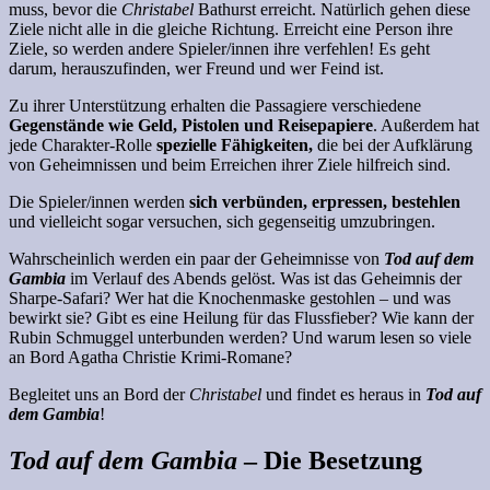
muss, bevor die
Christabel
Bathurst erreicht. Natürlich gehen diese
Ziele nicht alle in die gleiche Richtung. Erreicht eine Person ihre
Ziele, so werden andere Spieler/innen ihre verfehlen! Es geht
darum, herauszufinden, wer Freund und wer Feind ist.
Zu ihrer Unterstützung erhalten die Passagiere verschiedene
Gegenstände wie Geld, Pistolen und Reisepapiere
. Außerdem hat
jede Charakter-Rolle
spezielle Fähigkeiten,
die bei der Aufklärung
von Geheimnissen und beim Erreichen ihrer Ziele hilfreich sind.
Die Spieler/innen werden
sich verbünden, erpressen, bestehlen
und vielleicht sogar versuchen, sich gegenseitig umzubringen.
Wahrscheinlich werden ein paar der Geheimnisse von
Tod auf dem
Gambia
im Verlauf des Abends gelöst. Was ist das Geheimnis der
Sharpe-Safari? Wer hat die Knochenmaske gestohlen – und was
bewirkt sie? Gibt es eine Heilung für das Flussfieber? Wie kann der
Rubin Schmuggel unterbunden werden? Und warum lesen so viele
an Bord Agatha Christie Krimi-Romane?
Begleitet uns an Bord der
Christabel
und findet es heraus in
Tod auf
dem Gambia
!
Tod auf dem Gambia
– Die Besetzung