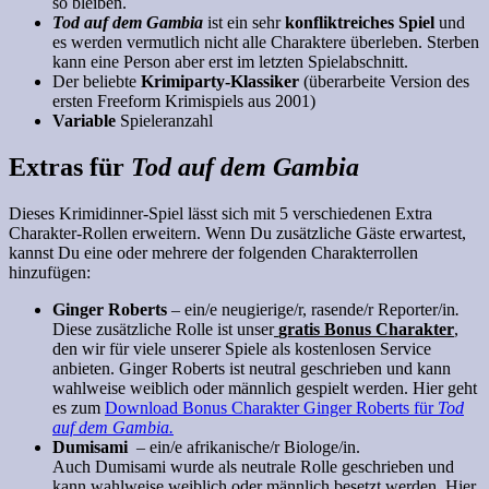
so bleiben.
Tod auf dem Gambia
ist ein sehr
konfliktreiches Spiel
und
es werden vermutlich nicht alle Charaktere überleben. Sterben
kann eine Person aber erst im letzten Spielabschnitt.
Der beliebte
Krimiparty-Klassiker
(überarbeite Version des
ersten Freeform Krimispiels aus 2001)
Variable
Spieleranzahl
Extras für
Tod auf dem Gambia
Dieses Krimidinner-Spiel lässt sich mit 5 verschiedenen Extra
Charakter-Rollen erweitern. Wenn Du zusätzliche Gäste erwartest,
kannst Du eine oder mehrere der folgenden Charakterrollen
hinzufügen:
Ginger Roberts
– ein/e neugierige/r, rasende/r Reporter/in
.
Diese zusätzliche Rolle ist unser
gratis Bonus Charakter
,
den wir für viele unserer Spiele als kostenlosen Service
anbieten. Ginger Roberts ist neutral geschrieben und kann
wahlweise weiblich oder männlich gespielt werden. Hier geht
es zum
Download Bonus Charakter Ginger Roberts für
Tod
auf dem Gambia.
Dumisami
– ein/e afrikanische/r Biologe/in.
Auch Dumisami wurde als neutrale Rolle geschrieben und
kann wahlweise weiblich oder männlich besetzt werden.
Hier