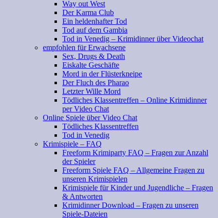
Way out West
Der Karma Club
Ein heldenhafter Tod
Tod auf dem Gambia
Tod in Venedig – Krimidinner über Videochat
empfohlen für Erwachsene
Sex, Drugs & Death
Eiskalte Geschäfte
Mord in der Flüsterkneipe
Der Fluch des Pharao
Letzter Wille Mord
Tödliches Klassentreffen – Online Krimidinner
per Video Chat
Online Spiele über Video Chat
Tödliches Klassentreffen
Tod in Venedig
Krimispiele – FAQ
Freeform Krimiparty FAQ – Fragen zur Anzahl
der Spieler
Freeform Spiele FAQ – Allgemeine Fragen zu
unseren Krimispielen
Krimispiele für Kinder und Jugendliche – Fragen
& Antworten
Krimidinner Download – Fragen zu unseren
Spiele-Dateien