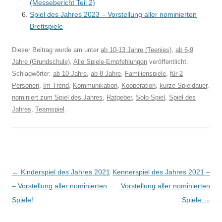
(Messebericht Teil 2)
Spiel des Jahres 2023 – Vorstellung aller nominierten
Brettspiele
Dieser Beitrag wurde am
unter
ab 10-13 Jahre (Teenies)
,
ab 6-9
Jahre (Grundschule)
,
Alle Spiele-Empfehlungen
veröffentlicht.
Schlagwörter:
ab 10 Jahre
,
ab 8 Jahre
,
Familienspiele
,
für 2
Personen
,
Im Trend
,
Kommunikation
,
Kooperation
,
kurze Spieldauer
,
nominiert zum Spiel des Jahres
,
Ratgeber
,
Solo-Spiel
,
Spiel des
Jahres
,
Teamspiel
.
Beitragsnavigation
←
Kinderspiel des Jahres 2021
Kennerspiel des Jahres 2021 –
– Vorstellung aller nominierten
Vorstellung aller nominierten
Spiele!
Spiele
→