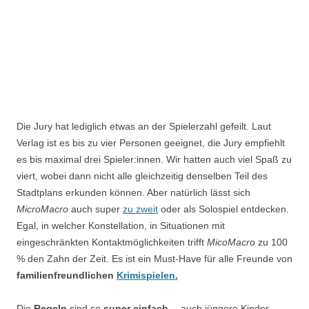
Die Jury hat lediglich etwas an der Spielerzahl gefeilt. Laut
Verlag ist es bis zu vier Personen geeignet, die Jury empfiehlt
es bis maximal drei Spieler:innen. Wir hatten auch viel Spaß zu
viert, wobei dann nicht alle gleichzeitig denselben Teil des
Stadtplans erkunden können. Aber natürlich lässt sich
MicroMacro
auch super
zu zweit
oder als Solospiel entdecken.
Egal, in welcher Konstellation, in Situationen mit
eingeschränkten Kontaktmöglichkeiten trifft
MicoMacro
zu 100
% den Zahn der Zeit. Es ist ein Must-Have für alle Freunde von
familienfreundlichen
Krimispielen.
Die
Regeln
sind so
super einfach
… auch jüngere Kinder