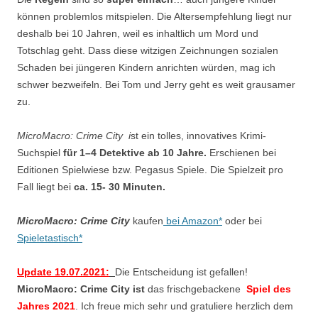
können problemlos mitspielen. Die Altersempfehlung liegt nur
deshalb bei 10 Jahren, weil es inhaltlich um Mord und
Totschlag geht. Dass diese witzigen Zeichnungen sozialen
Schaden bei jüngeren Kindern anrichten würden, mag ich
schwer bezweifeln. Bei Tom und Jerry geht es weit grausamer
zu.
MicroMacro: Crime City i
st ein tolles, innovatives Krimi-
Suchspiel
für 1–4 Detektive ab 10 Jahre.
Erschienen bei
Editionen Spielwiese bzw. Pegasus Spiele. Die Spielzeit pro
Fall liegt bei
ca. 15- 30 Minuten.
MicroMacro: Crime City
kaufen
bei Amazon*
oder bei
Spieletastisch*
Update 19.07.2021:
Die Entscheidung ist gefallen!
MicroMacro: Crime City ist
das frischgebackene
Spiel des
Jahres 2021
. Ich freue mich sehr und gratuliere herzlich dem