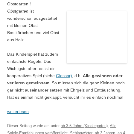
Obstgarten !
Obstgarten
ist
wunderschön ausgestattet
mit kleinen Obst-
Bastkörbchen und viel Obst
aus Holz.
Das Kinderspiel hat zudem
einfachste Regeln. Das
Wichtigste aber: es ist ein
kooperatives Spiel (siehe
Glossar)
, d.h.
Alle gewinnen oder
verlieren gemeinsam
. So müssen sich die ganz Kleinen noch
gar nicht auseinander setzen mit Ehrgeiz und Enttäuschung.
Hat es einmal nicht geklappt, versucht ihr es einfach nochmal !
weiterlesen
Dieser Beitrag wurde am
unter
ab 3-5 Jahre (Kindergarten)
,
Alle
Spiele-Empfehlungen
veröffentlicht. Schlagwörter:
ab 3 Jahren
,
ab 4