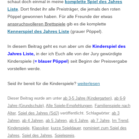
schaut doch einmal in meine
komplette Spiel des Jahres
Liste
. Dort findet ihr alle Preisträger, die jemals den roten
Pöppel gewonnen haben. Für alle Freunde der etwas
anspruchsvolleren Brettspiele
gib es die komplette
Kennerspiel des Jahres Liste
(grauer Pöppel).
In diesem Beitrag geht es nun aber um die
Kinderspiel des
Jahres Liste,
in der ich Euch alle von der Jury gewürdigte
Kinderspiele (
= blauer Pöppel
) seit Beginn der Preisvergabe
vorstellen werde.
Seid ihr bereit für die Kinderspiele?
weiterlesen
Dieser Beitrag wurde am
unter
ab 3-5 Jahre (Kindergarten)
,
ab 6-9
Jahre (Grundschule)
,
Alle Spiele-Empfehlungen
,
Familienspiele nach
Alter
,
Spiel des Jahres (SdJ)
veröffentlicht. Schlagwörter:
ab 3
Jahren
,
ab 4 Jahren
,
ab 5 Jahren
,
ab 6 Jahre
,
ab 7 Jahre
,
Im Trend
,
Kinderspiele
,
Klassiker
,
kurze Spieldauer
,
nominiert zum Spiel des
Jahres
,
Spiel des Jahres
,
Spielepreis
.