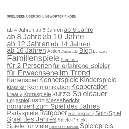
SPIELIDEEN ÜBER SCHLAGWÖRTER FINDEN
ab 6 Jahre
ab 4 Jahren
ab 5 Jahren
ab 10 Jahre
ab 8 Jahre
ab 12 Jahren
ab 14 Jahren
ab 16 Jahren
Blog
Action
Echtzeit
Aktionsspiel
Familienspiele
Freeform
für 2 Personen
für erfahrene Spieler
für Erwachsene
Im Trend
Kennerspiele
Kinderspiele
Kartenspiel
Kooperation
Kommunikation
Klassiker
kurze Spieldauer
Krimispiele
kreativ
lustig
Legespiel
Messebericht
nominiert zum Spiel des Jahres
Ratgeber
Partyspiele
Solo-Spiel
Rollenspiele
Spiel des Jahres
Spiele-Projekt
Spielepreis
Spiele für viele
Spielend für Toleranz