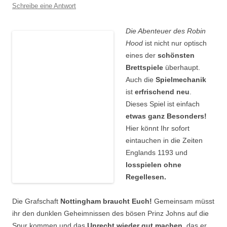
Schreibe eine Antwort
Die Abenteuer des Robin
Hood
ist nicht nur optisch
eines der
schönsten
Brettspiele
überhaupt.
Auch die
Spielmechanik
ist
erfrischend neu
.
Dieses Spiel ist einfach
etwas ganz Besonders!
Hier könnt Ihr sofort
eintauchen in die Zeiten
Englands 1193 und
losspielen ohne
Regellesen.
Die Grafschaft
Nottingham braucht Euch!
Gemeinsam müsst
ihr den dunklen Geheimnissen des bösen Prinz Johns auf die
Spur kommen und das
Unrecht wieder gut machen
, das er