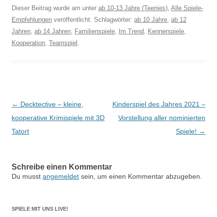
Dieser Beitrag wurde am
unter
ab 10-13 Jahre (Teenies)
,
Alle Spiele-
Empfehlungen
veröffentlicht. Schlagwörter:
ab 10 Jahre
,
ab 12
Jahren
,
ab 14 Jahren
,
Familienspiele
,
Im Trend
,
Kennerspiele
,
Kooperation
,
Teamspiel
.
Beitragsnavigation
←
Decktective – kleine,
Kinderspiel des Jahres 2021 –
kooperative Krimispiele mit 3D
Vorstellung aller nominierten
Tatort
Spiele!
→
Schreibe einen Kommentar
Du musst
angemeldet
sein, um einen Kommentar abzugeben.
SPIELE MIT UNS LIVE!