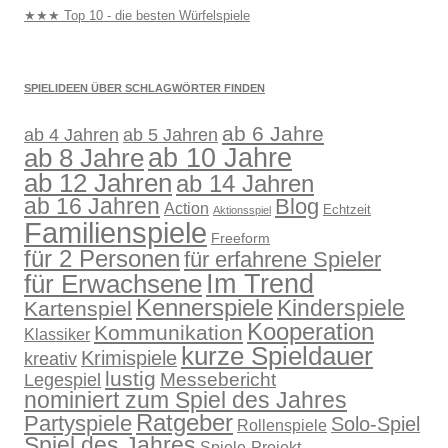
★★★ Top 10 - die besten Würfelspiele
SPIELIDEEN ÜBER SCHLAGWÖRTER FINDEN
ab 6 Jahre
ab 4 Jahren
ab 5 Jahren
ab 10 Jahre
ab 8 Jahre
ab 12 Jahren
ab 14 Jahren
ab 16 Jahren
Blog
Action
Echtzeit
Aktionsspiel
Familienspiele
Freeform
für 2 Personen
für erfahrene Spieler
für Erwachsene
Im Trend
Kennerspiele
Kinderspiele
Kartenspiel
Kooperation
Kommunikation
Klassiker
kurze Spieldauer
Krimispiele
kreativ
lustig
Legespiel
Messebericht
nominiert zum Spiel des Jahres
Ratgeber
Partyspiele
Solo-Spiel
Rollenspiele
Spiel des Jahres
Spiele-Projekt