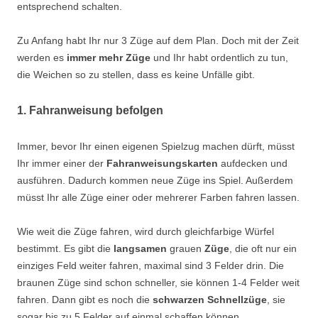
entsprechend schalten.
Zu Anfang habt Ihr nur 3 Züge auf dem Plan. Doch mit der Zeit
werden es
immer mehr Züge
und Ihr habt ordentlich zu tun,
die Weichen so zu stellen, dass es keine Unfälle gibt.
1. Fahranweisung befolgen
Immer, bevor Ihr einen eigenen Spielzug machen dürft, müsst
Ihr immer einer der
Fahranweisungskarten
aufdecken und
ausführen. Dadurch kommen neue Züge ins Spiel. Außerdem
müsst Ihr alle Züge einer oder mehrerer Farben fahren lassen.
Wie weit die Züge fahren, wird durch gleichfarbige Würfel
bestimmt. Es gibt die
langsamen
grauen
Züge
, die oft nur ein
einziges Feld weiter fahren, maximal sind 3 Felder drin. Die
braunen Züge sind schon schneller, sie können
1-4
Felder weit
fahren. Dann gibt es noch die
schwarzen Schnellzüge
, sie
sogar bis zu 5 Felder auf einmal schaffen können.