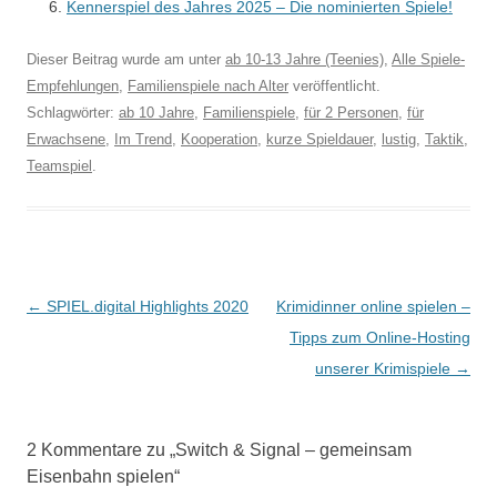
Kennerspiel des Jahres 2025 – Die nominierten Spiele!
Dieser Beitrag wurde am
unter
ab 10-13 Jahre (Teenies)
,
Alle Spiele-
Empfehlungen
,
Familienspiele nach Alter
veröffentlicht.
Schlagwörter:
ab 10 Jahre
,
Familienspiele
,
für 2 Personen
,
für
Erwachsene
,
Im Trend
,
Kooperation
,
kurze Spieldauer
,
lustig
,
Taktik
,
Teamspiel
.
Beitragsnavigation
←
SPIEL.digital Highlights 2020
Krimidinner online spielen –
Tipps zum Online-Hosting
unserer Krimispiele
→
2 Kommentare zu „
Switch & Signal – gemeinsam
Eisenbahn spielen
“