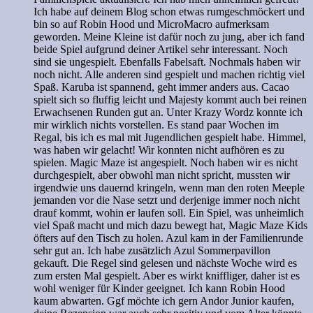
Ich habe auf deinem Blog schon etwas rumgeschmöckert und
bin so auf Robin Hood und MicroMacro aufmerksam
geworden. Meine Kleine ist dafür noch zu jung, aber ich fand
beide Spiel aufgrund deiner Artikel sehr interessant. Noch
sind sie ungespielt. Ebenfalls Fabelsaft. Nochmals haben wir
noch nicht. Alle anderen sind gespielt und machen richtig viel
Spaß. Karuba ist spannend, geht immer anders aus. Cacao
spielt sich so fluffig leicht und Majesty kommt auch bei reinen
Erwachsenen Runden gut an. Unter Krazy Wordz konnte ich
mir wirklich nichts vorstellen. Es stand paar Wochen im
Regal, bis ich es mal mit Jugendlichen gespielt habe. Himmel,
was haben wir gelacht! Wir konnten nicht aufhören es zu
spielen. Magic Maze ist angespielt. Noch haben wir es nicht
durchgespielt, aber obwohl man nicht spricht, mussten wir
irgendwie uns dauernd kringeln, wenn man den roten Meeple
jemanden vor die Nase setzt und derjenige immer noch nicht
drauf kommt, wohin er laufen soll. Ein Spiel, was unheimlich
viel Spaß macht und mich dazu bewegt hat, Magic Maze Kids
öfters auf den Tisch zu holen. Azul kam in der Familienrunde
sehr gut an. Ich habe zusätzlich Azul Sommerpavillon
gekauft. Die Regel sind gelesen und nächste Woche wird es
zum ersten Mal gespielt. Aber es wirkt kniffliger, daher ist es
wohl weniger für Kinder geeignet. Ich kann Robin Hood
kaum abwarten. Ggf möchte ich gern Andor Junior kaufen,