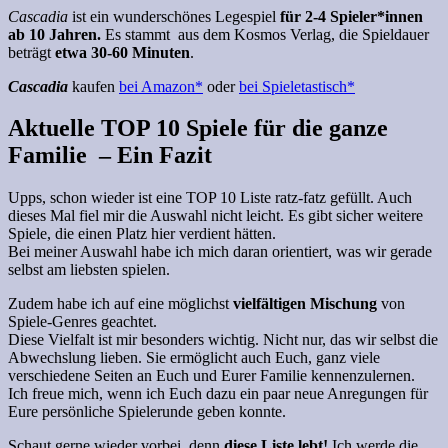
Cascadia
ist ein wunderschönes Legespiel
für 2-4 Spieler*innen
ab 10 Jahren.
Es stammt aus dem Kosmos Verlag, die Spieldauer
beträgt
etwa 30-60 Minuten
.
Cascadia
kaufen
bei Amazon*
oder
bei Spieletastisch*
Aktuelle TOP 10 Spiele für die ganze
Familie – Ein Fazit
Upps, schon wieder ist eine TOP 10 Liste ratz-fatz gefüllt. Auch
dieses Mal fiel mir die Auswahl nicht leicht. Es gibt sicher weitere
Spiele, die einen Platz hier verdient hätten.
Bei meiner Auswahl habe ich mich daran orientiert, was wir gerade
selbst am liebsten spielen.
Zudem habe ich auf eine möglichst
vielfältigen Mischung
von
Spiele-Genres geachtet.
Diese Vielfalt ist mir besonders wichtig. Nicht nur, das wir selbst die
Abwechslung lieben. Sie ermöglicht auch Euch, ganz viele
verschiedene Seiten an Euch und Eurer Familie kennenzulernen.
Ich freue mich, wenn ich Euch dazu ein paar neue Anregungen für
Eure persönliche Spielerunde geben konnte.
Schaut gerne wieder vorbei, denn
diese Liste lebt!
Ich werde die