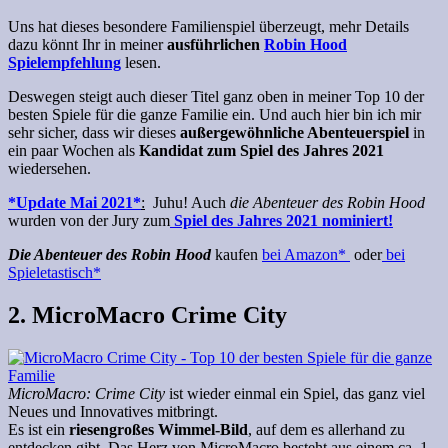
Uns hat dieses besondere Familienspiel überzeugt, mehr Details
dazu könnt Ihr in meiner
ausführlichen
Robin Hood
Spielempfehlung
lesen.
Deswegen steigt auch dieser Titel ganz oben in meiner Top 10 der
besten Spiele für die ganze Familie ein. Und auch hier bin ich mir
sehr sicher, dass wir dieses
außergewöhnliche Abenteuerspiel
in
ein paar Wochen als
Kandidat zum Spiel des Jahres 2021
wiedersehen.
*Update Mai 2021*
:
Juhu! Auch
die Abenteuer des Robin Hood
wurden von der Jury zum
Spiel des Jahres 2021 nominiert!
Die Abenteuer des Robin Hood
kaufen
bei Amazon*
oder
bei
Spieletastisch*
2. MicroMacro Crime City
MicroMacro: Crime City
ist wieder einmal ein Spiel, das ganz viel
Neues und Innovatives mitbringt.
Es ist ein
riesengroßes Wimmel-Bild
, auf dem es allerhand zu
entdecken gibt. Das Herz von MicroMacro besteht aus einem ca. 1