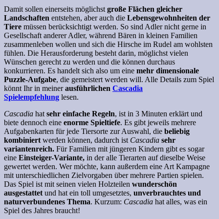
Damit sollen einerseits möglichst
große Flächen gleicher
Landschaften
entstehen, aber auch die
Lebensgewohnheiten der
Tiere
müssen berücksichtigt werden. So sind Adler nicht gerne in
Gesellschaft anderer Adler, während Bären in kleinen Familien
zusammenleben wollen und sich die Hirsche im Rudel am wohlsten
fühlen. Die Herausforderung besteht darin, möglichst vielen
Wünschen gerecht zu werden und die können durchaus
konkurrieren. Es handelt sich also um eine
mehr dimensionale
Puzzle-Aufgabe
, die gemeistert werden will. Alle Details zum Spiel
könnt Ihr in meiner
ausführlichen
Cascadia
Spielempfehlung
lesen.
Cascadia
hat
sehr einfache Regeln
, ist in 3 Minuten erklärt und
biete dennoch eine
enorme Spieltiefe
. Es gibt jeweils mehrere
Aufgabenkarten für jede Tiersorte zur Auswahl, die
beliebig
kombiniert
werden können, dadurch ist
Cascadia
sehr
variantenreich.
Für Familien mit jüngeren Kindern gibt es sogar
eine
Einsteiger-Variante,
in der alle Tierarten auf dieselbe Weise
gewertet werden. Wer möchte, kann außerdem eine Art Kampagne
mit unterschiedlichen Zielvorgaben über mehrere Partien spielen.
Das Spiel ist mit seinen vielen Holzteilen
wunderschön
ausgestattet
und hat ein toll umgesetztes,
unverbrauchtes und
naturverbundenes Thema
. Kurzum:
Cascadia
hat alles, was ein
Spiel des Jahres braucht!