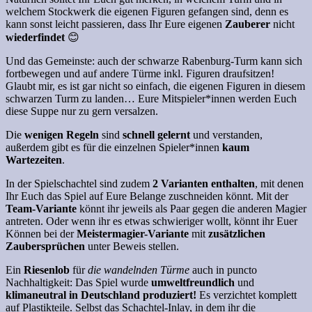
welchem Stockwerk die eigenen Figuren gefangen sind, denn es
kann sonst leicht passieren, dass Ihr Eure eigenen
Zauberer
nicht
wiederfindet
😊
Und das Gemeinste: auch der schwarze Rabenburg-Turm kann sich
fortbewegen und auf andere Türme inkl. Figuren draufsitzen!
Glaubt mir, es ist gar nicht so einfach, die eigenen Figuren in diesem
schwarzen Turm zu landen… Eure Mitspieler*innen werden Euch
diese Suppe nur zu gern versalzen.
Die
wenigen Regeln
sind
schnell gelernt
und verstanden,
außerdem gibt es für die einzelnen Spieler*innen
kaum
Wartezeiten
.
In der Spielschachtel sind zudem
2 Varianten enthalten
, mit denen
Ihr Euch das Spiel auf Eure Belange zuschneiden könnt. Mit der
Team-Variante
könnt ihr jeweils als Paar gegen die anderen Magier
antreten. Oder wenn ihr es etwas schwieriger wollt, könnt ihr Euer
Können bei der
Meistermagier-Variante
mit
zusätzlichen
Zaubersprüchen
unter Beweis stellen.
Ein
Riesenlob
für
die wandelnden Türme
auch in puncto
Nachhaltigkeit: Das Spiel wurde
umweltfreundlich
und
klimaneutral in Deutschland produziert!
Es verzichtet komplett
auf Plastikteile. Selbst das Schachtel-Inlay, in dem ihr die