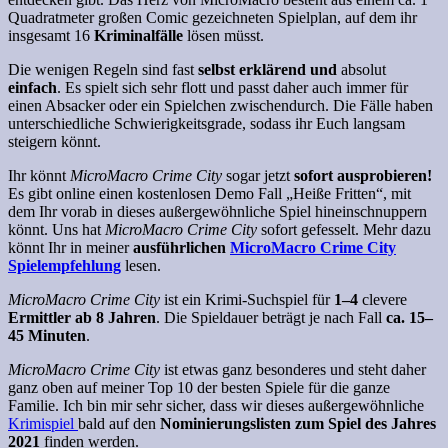
Quadratmeter großen Comic gezeichneten Spielplan, auf dem ihr
insgesamt 16
Kriminalfälle
lösen müsst.
Die wenigen Regeln sind fast
selbst erklärend und
absolut
einfach
. Es spielt sich sehr flott und passt daher auch immer für
einen Absacker oder ein Spielchen zwischendurch. Die Fälle haben
unterschiedliche Schwierigkeitsgrade, sodass ihr Euch langsam
steigern könnt.
Ihr könnt
MicroMacro Crime City
sogar jetzt
sofort ausprobieren!
Es gibt online einen kostenlosen Demo Fall „Heiße Fritten“, mit
dem Ihr vorab in dieses außergewöhnliche Spiel hineinschnuppern
könnt. Uns hat
MicroMacro Crime City
sofort gefesselt. Mehr dazu
könnt Ihr in meiner
ausführlichen
MicroMacro Crime City
Spielempfehlung
lesen.
MicroMacro Crime City
ist ein Krimi-Suchspiel für
1–4
clevere
Ermittler ab 8 Jahren
. Die Spieldauer beträgt je nach Fall
ca. 15–
45 Minuten
.
MicroMacro Crime City
ist etwas ganz besonderes und steht daher
ganz oben auf meiner Top 10 der besten Spiele für die ganze
Familie. Ich bin mir sehr sicher, dass wir dieses außergewöhnliche
Krimispiel
bald auf den
Nominierungslisten zum Spiel des Jahres
2021
finden werden.