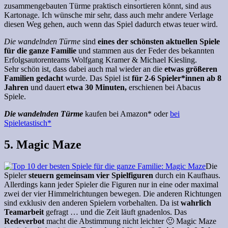
zusammengebauten Türme praktisch einsortieren könnt, sind aus
Kartonage. Ich wünsche mir sehr, dass auch mehr andere Verlage
diesen Weg gehen, auch wenn das Spiel dadurch etwas teuer wird.
Die wandelnden Türme
sind
eines der schönsten aktuellen Spiele
für die ganze Familie
und stammen aus der Feder des bekannten
Erfolgsautorenteams Wolfgang Kramer & Michael Kiesling.
Sehr schön ist, dass dabei auch mal wieder an die
etwas größeren
Familien gedacht
wurde. Das Spiel ist
für 2-6 Spieler*innen ab 8
Jahren
und dauert
etwa 30 Minuten,
erschienen bei Abacus
Spiele.
Die wandelnden Türme
kaufen bei Amazon* oder
bei
Spieletastisch*
5. Magic Maze
Die
Spieler
steuern gemeinsam vier Spielfiguren
durch ein Kaufhaus.
Allerdings kann jeder Spieler die Figuren nur in eine oder maximal
zwei der vier Himmelrichtungen bewegen. Die anderen Richtungen
sind exklusiv den anderen Spielern vorbehalten. Da ist
wahrlich
Teamarbeit
gefragt … und die Zeit läuft gnadenlos. Das
Redeverbot
macht die Abstimmung nicht leichter 🙂 Magic Maze