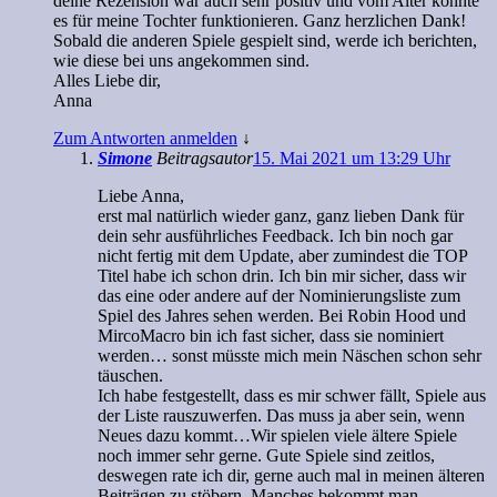
deine Rezension war auch sehr positiv und vom Alter könnte
es für meine Tochter funktionieren. Ganz herzlichen Dank!
Sobald die anderen Spiele gespielt sind, werde ich berichten,
wie diese bei uns angekommen sind.
Alles Liebe dir,
Anna
Zum Antworten anmelden
↓
Simone
Beitragsautor
15. Mai 2021 um 13:29 Uhr
Liebe Anna,
erst mal natürlich wieder ganz, ganz lieben Dank für
dein sehr ausführliches Feedback. Ich bin noch gar
nicht fertig mit dem Update, aber zumindest die TOP
Titel habe ich schon drin. Ich bin mir sicher, dass wir
das eine oder andere auf der Nominierungsliste zum
Spiel des Jahres sehen werden. Bei Robin Hood und
MircoMacro bin ich fast sicher, dass sie nominiert
werden… sonst müsste mich mein Näschen schon sehr
täuschen.
Ich habe festgestellt, dass es mir schwer fällt, Spiele aus
der Liste rauszuwerfen. Das muss ja aber sein, wenn
Neues dazu kommt…Wir spielen viele ältere Spiele
noch immer sehr gerne. Gute Spiele sind zeitlos,
deswegen rate ich dir, gerne auch mal in meinen älteren
Beiträgen zu stöbern. Manches bekommt man