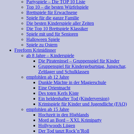
Partyspiele – Die TOP 10 Liste
Top 10 – die besten Würfelspiele
Brettspiele für Erwachsene
Spiele für die ganze Familie
Die besten Kinderspiele aller Zeiten
Die Top 10 Brettspiele Klassiker
Spiele mit und für Senioren
Halloween Spiele
Spiele zu Ostern
Freeform Krimidinner
ab 8 Jahre – Kinderspiele
Die Pirateninsel – Gruppenspiel für Kinder
Gruppenspiel für Kindergeburtstag, Jungschar,
Zeltlager und Schulklassen
empfohlen ab 12 Jahre
Dunkle Mächte in der Magierschule
Eine Orientnacht
Des toten Kerls Kiste
Ein heldenhafter Tod (Kinderversion)
Krimispiele für Kinder und Jugendliche (FAQ)
empfohlen ab 15 Jahre
Hochzeit in den Highlands
Mord an Bord – XXL Krimiparty
Hollywoods Lügen
Der Tod tanzt Rock’n’Roll