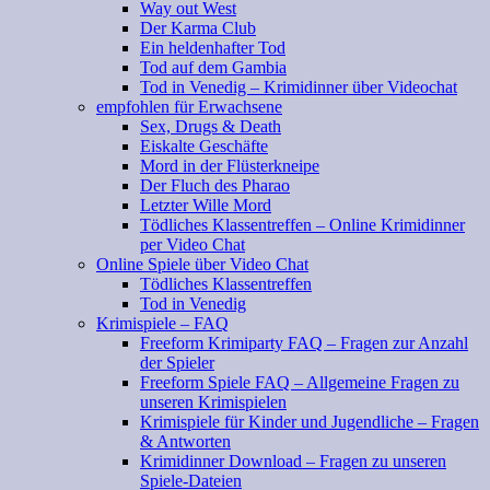
Way out West
Der Karma Club
Ein heldenhafter Tod
Tod auf dem Gambia
Tod in Venedig – Krimidinner über Videochat
empfohlen für Erwachsene
Sex, Drugs & Death
Eiskalte Geschäfte
Mord in der Flüsterkneipe
Der Fluch des Pharao
Letzter Wille Mord
Tödliches Klassentreffen – Online Krimidinner
per Video Chat
Online Spiele über Video Chat
Tödliches Klassentreffen
Tod in Venedig
Krimispiele – FAQ
Freeform Krimiparty FAQ – Fragen zur Anzahl
der Spieler
Freeform Spiele FAQ – Allgemeine Fragen zu
unseren Krimispielen
Krimispiele für Kinder und Jugendliche – Fragen
& Antworten
Krimidinner Download – Fragen zu unseren
Spiele-Dateien