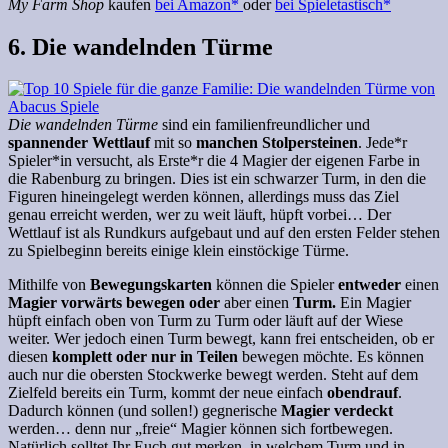
My Farm Shop
kaufen
bei Amazon*
oder
bei Spieletastisch*
6. Die wandelnden Türme
Die wandelnden Türme
sind ein familienfreundlicher und
spannender Wettlauf
mit so
manchen Stolpersteinen
. Jede*r
Spieler*in versucht, als Erste*r die 4 Magier der eigenen Farbe in
die Rabenburg zu bringen. Dies ist ein schwarzer Turm, in den die
Figuren hineingelegt werden können, allerdings muss das Ziel
genau erreicht werden, wer zu weit läuft, hüpft vorbei… Der
Wettlauf ist als Rundkurs aufgebaut und auf den ersten Felder stehen
zu Spielbeginn bereits einige klein einstöckige Türme.
Mithilfe von
Bewegungskarten
können die Spieler
entweder
einen
Magier vorwärts bewegen
oder
aber einen
Turm.
Ein Magier
hüpft einfach oben von Turm zu Turm oder läuft auf der Wiese
weiter. Wer jedoch einen Turm bewegt, kann frei entscheiden, ob er
diesen
komplett oder nur in Teilen
bewegen möchte. Es können
auch nur die obersten Stockwerke bewegt werden. Steht auf dem
Zielfeld bereits ein Turm, kommt der neue einfach
obendrauf
.
Dadurch können (und sollen!) gegnerische
Magier verdeckt
werden… denn nur „freie“ Magier können sich fortbewegen.
Natürlich solltet Ihr Euch gut merken, in welchem Turm und in