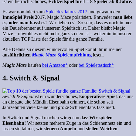
ist ein herrlich schönes,
Echtzeitspiel für 1 – 8 Spieler ab 8 Jahre.
Es war nominiert zum
Spiel des Jahres 2017
und gewann den
InnoSpiel Preis 2017
. Magic Maze polarisiert. Entweder
man liebt
es, oder man hasst es!
Wir lieben es! So sehr, dass es noch immer
ein Dauerbrenner auf unserem Spieltisch ist. Daher bleibt Magic
Maze – obwohl es nicht mehr ganz so neu ist – weiterhin in unserer
aktuellen TOP Liste der Spiele für die ganze Familie.
Alle Details zu diesem wundervollen Spiel könnt ihr in meiner
ausführlichen
Magic Maze
Spielempfehlung
lesen.
Magic Maze
kaufen
bei Amazon*
oder
bei Spieletastisch*
4. Switch & Signal
Switch & Signal
ist ein wunderschönes,
kooperatives Spiel
, das uns
an die gute alte Märklin Eisenbahn erinnert, die schon seit
Jahrzehnten viele kleine und große Schienenfans fasziniert.
In Switch und Signal machen wir genau das:
Wir spielen
Eisenbahn!
Wir setzten mehrere Züge in das Schienennetz ein und
lassen sie fahren, wir
steuern Ampeln
und
stellen Weichen
.