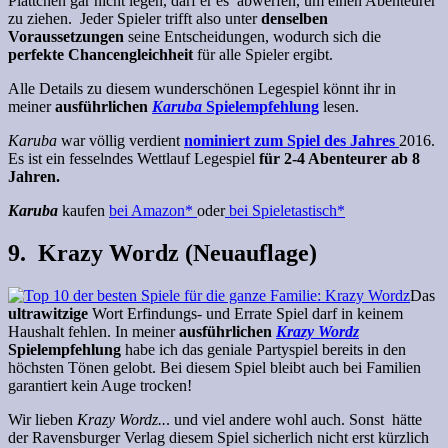
Plättchen gar nicht legen, darf er es abwerfen, um einen Abenteurer
zu ziehen. Jeder Spieler trifft also unter
denselben
Voraussetzungen
seine Entscheidungen, wodurch sich die
perfekte Chancengleichheit
für alle Spieler ergibt.
Alle Details zu diesem wunderschönen Legespiel könnt ihr in
meiner
ausführlichen
Karuba
Spielempfehlung
lesen.
Karuba
war völlig verdient
nominiert zum Spiel des Jahres
2016.
Es ist ein fesselndes Wettlauf Legespiel
für 2-4 Abenteurer ab 8
Jahren.
Karuba
kaufen
bei Amazon*
oder
bei Spieletastisch*
9. Krazy Wordz (Neuauflage)
Das
ultrawitzige
Wort Erfindungs- und Errate Spiel darf in keinem
Haushalt fehlen. In meiner
ausführlichen
Krazy Wordz
Spielempfehlung
habe ich das geniale Partyspiel bereits in den
höchsten Tönen gelobt. Bei diesem Spiel bleibt auch bei Familien
garantiert kein Auge trocken!
Wir lieben
Krazy Wordz..
. und viel andere wohl auch. Sonst hätte
der Ravensburger Verlag diesem Spiel sicherlich nicht erst kürzlich