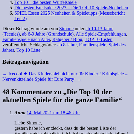
Top 10 – die besten Würfelspiele
Die besten Brettspiele 2023 – Die TOP 10 Spiele-Neuheiten
SPIEL Essen 2025 Neuheiten & Spieletipps (Messebericht
Teil 2)
Dieser Beitrag wurde am
von
Simone
unter
ab 10-13 Jahre
(Teenies)
,
ab 6-9 Jahre (Grundschule)
,
Alle Spiele-Empfehlungen
,
Familienspiele nach Alter
,
Ratgeber / Blog
,
TOP 10 Listen
veröffentlicht. Schlagwörter:
ab 8 Jahre
,
Familienspiele
,
Spiel des
Jahres
,
Top 10 Liste
.
Beitragsnavigation
←
Icecool ★ Das Kinderspiel nicht nur für Kinder !
Krimispiele –
Nervenkitzelnde Spiele für Eure Party!
→
48 Kommentare zu „
Die Top 10 der
aktuellen Spiele für die ganze Familie
“
Anna
14. Mai 2021 um 18:46 Uhr
Liebe Simone,
gestern habe ich entdeckt, dass du die besten Liste der
Familienspiele aktualisiert. Ich hab mich unheimlich gefreut!