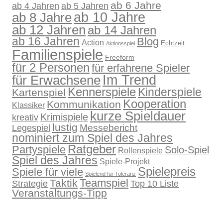
ab 6 Jahre
ab 4 Jahren
ab 5 Jahren
ab 10 Jahre
ab 8 Jahre
ab 12 Jahren
ab 14 Jahren
ab 16 Jahren
Blog
Action
Echtzeit
Aktionsspiel
Familienspiele
Freeform
für 2 Personen
für erfahrene Spieler
für Erwachsene
Im Trend
Kennerspiele
Kinderspiele
Kartenspiel
Kooperation
Kommunikation
Klassiker
kurze Spieldauer
Krimispiele
kreativ
lustig
Legespiel
Messebericht
nominiert zum Spiel des Jahres
Ratgeber
Partyspiele
Solo-Spiel
Rollenspiele
Spiel des Jahres
Spiele-Projekt
Spielepreis
Spiele für viele
Spielend für Toleranz
Teamspiel
Taktik
Strategie
Top 10 Liste
Veranstaltungs-Tipp