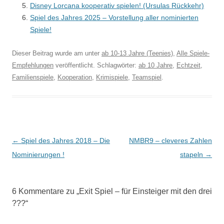
Disney Lorcana kooperativ spielen! (Ursulas Rückkehr)
Spiel des Jahres 2025 – Vorstellung aller nominierten
Spiele!
Dieser Beitrag wurde am
unter
ab 10-13 Jahre (Teenies)
,
Alle Spiele-
Empfehlungen
veröffentlicht. Schlagwörter:
ab 10 Jahre
,
Echtzeit
,
Familienspiele
,
Kooperation
,
Krimispiele
,
Teamspiel
.
Beitragsnavigation
←
Spiel des Jahres 2018 – Die
NMBR9 – cleveres Zahlen
Nominierungen !
stapeln
→
6 Kommentare zu „
Exit Spiel – für Einsteiger mit den drei
???
“