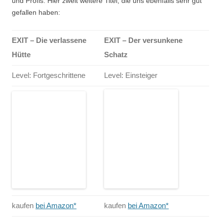
und Profis. Hier zweit weitere Titel, die uns ebenfalls sehr gut
gefallen haben:
EXIT – Die verlassene
EXIT – Der versunkene
Hütte
Schatz
Level: Fortgeschrittene
Level: Einsteiger
kaufen
bei Amazon*
kaufen
bei Amazon*