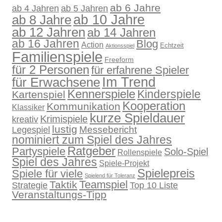
ab 6 Jahre
ab 4 Jahren
ab 5 Jahren
ab 10 Jahre
ab 8 Jahre
ab 12 Jahren
ab 14 Jahren
ab 16 Jahren
Blog
Action
Echtzeit
Aktionsspiel
Familienspiele
Freeform
für 2 Personen
für erfahrene Spieler
für Erwachsene
Im Trend
Kennerspiele
Kinderspiele
Kartenspiel
Kooperation
Kommunikation
Klassiker
kurze Spieldauer
Krimispiele
kreativ
lustig
Legespiel
Messebericht
nominiert zum Spiel des Jahres
Ratgeber
Partyspiele
Solo-Spiel
Rollenspiele
Spiel des Jahres
Spiele-Projekt
Spielepreis
Spiele für viele
Spielend für Toleranz
Teamspiel
Taktik
Strategie
Top 10 Liste
Veranstaltungs-Tipp