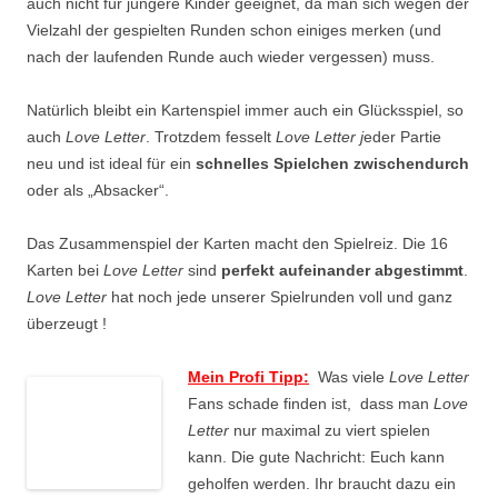
auch nicht für jüngere Kinder geeignet, da man sich wegen der
Vielzahl der gespielten Runden schon einiges merken (und
nach der laufenden Runde auch wieder vergessen) muss.
Natürlich bleibt ein Kartenspiel immer auch ein Glücksspiel, so
auch
Love Letter
. Trotzdem fesselt
Love Letter j
eder Partie
neu und ist ideal für ein
schnelles Spielchen zwischendurch
oder als „Absacker“.
Das Zusammenspiel der Karten macht den Spielreiz. Die 16
Karten bei
Love Letter
sind
perfekt aufeinander abgestimmt
.
Love Letter
hat noch jede unserer Spielrunden voll und ganz
überzeugt !
Mein Profi Tipp:
Was viele
Love Letter
Fans schade finden ist, dass man
Love
Letter
nur maximal zu viert spielen
kann. Die gute Nachricht: Euch kann
geholfen werden. Ihr braucht dazu ein