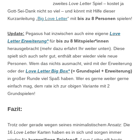
zweites
Love Letter
Spiel – kostet ja
Gott-Sei-Dank nicht so viel – und könnt mit Hilfe dieser
Kurzanleitung „
Big Love Letter
“ mit
bis zu 8 Personen
spielen!
Update:
Pegasus hat inzwischen auch eine eigene
Love
Letter Erweiterung*
für
bis zu 8 Mitspieler*innen
herausgebracht (mehr dazu erfahrt Ihr weiter unten). Diese
spielt sich auch sehr gut, enthält aber wieder viele neue
Personen. Wem das nichts ausmacht, wird mit der Erweiterung
oder der
Love Letter Big Box*
(= Grundspiel + Erweiterung)
in großer Runde viel Spaß haben. Wer es gerne weiter gerne
einfach mag, dem rate ich zur obigen Variante mit 2
Grundspielen!
Fazit:
Trotz oder gerade wegen seines minimalistischem Ansatz: Die
16
Love Letter
Karten haben es in sich und sorgen immer
wieder für
kurzweiligen Spielspaß
.
Love Letter
gilt heute