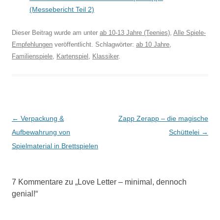
(Messebericht Teil 2)
Dieser Beitrag wurde am
unter
ab 10-13 Jahre (Teenies)
,
Alle Spiele-
Empfehlungen
veröffentlicht. Schlagwörter:
ab 10 Jahre
,
Familienspiele
,
Kartenspiel
,
Klassiker
.
Beitragsnavigation
←
Verpackung &
Zapp Zerapp – die magische
Aufbewahrung von
Schüttelei
→
Spielmaterial in Brettspielen
7 Kommentare zu „
Love Letter – minimal, dennoch
genial!
“