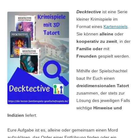
Decktective
ist eine Serie
kleiner Krimispiele im
Format eines
Kartenspiels
.
Sie können
alleine
oder
kooperativ zu zweit
, in der
Familie
oder
mit
Freunden
gespielt werden.
Mithilfe der Spielschachtel
baut Ihr Euch einen
dreidimensionalen Tatort
zusammen, der stets zur
Lösung des jeweiligen Falls
wichtige
Hinweise und
Indizien
liefert.
Eure Aufgabe ist es, alleine oder gemeinsam einen Mord
aufzuklären, das Opfer einer Entführung finden oder ein