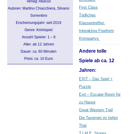
Verlag: Abacus
First Class
Autoren: Martino Chiacchiera, Silvano
Tödliches
Sorrentino
Erscheinungsjahr: seit 2019
Klassentreffen
Genre: Krimispiel
Interaktive Freeform
Anzahl Spieler: 1 – 6
Krimipartys
Alter: ab 12 Jahren
Andere tolle
Dauer: ca. 60 Minuten
Preis: ca. 10 Euro
Spiele ab ca. 12
Jahren:
EXIT – Das Spiel +
Puzzle
Exit – Escape Room für
zu Hause
Great Western Trail
Die Tavernen im tiefen
Thal
T.I.M.E. Stories