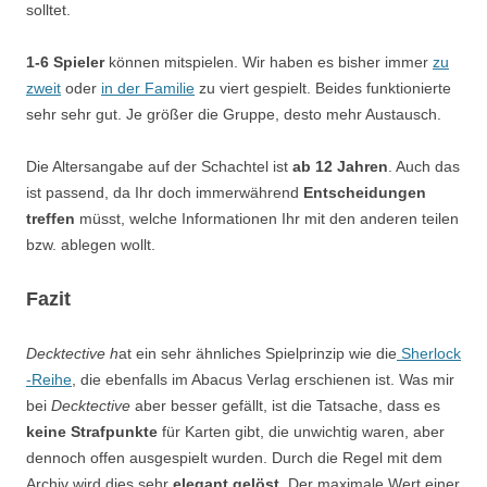
solltet.
1-6 Spieler
können mitspielen. Wir haben es bisher immer
zu
zweit
oder
in der Familie
zu viert gespielt. Beides funktionierte
sehr sehr gut. Je größer die Gruppe, desto mehr Austausch.
Die Altersangabe auf der Schachtel ist
ab 12 Jahren
. Auch das
ist passend, da Ihr doch immerwährend
Entscheidungen
treffen
müsst, welche Informationen Ihr mit den anderen teilen
bzw. ablegen wollt.
Fazit
Decktective h
at ein sehr ähnliches Spielprinzip wie die
Sherlock
-Reihe
, die ebenfalls im Abacus Verlag erschienen ist. Was mir
bei
Decktective
aber besser gefällt, ist die Tatsache, dass es
keine Strafpunkte
für Karten gibt, die unwichtig waren, aber
dennoch offen ausgespielt wurden. Durch die Regel mit dem
Archiv wird dies sehr
elegant gelöst
. Der maximale Wert einer