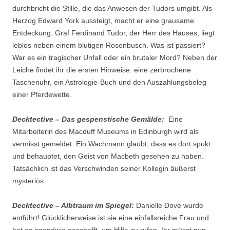
durchbricht die Stille, die das Anwesen der Tudors umgibt. Als
Herzog Edward York aussteigt, macht er eine grausame
Entdeckung: Graf Ferdinand Tudor, der Herr des Hauses, liegt
leblos neben einem blutigen Rosenbusch. Was ist passiert?
War es ein tragischer Unfall oder ein brutaler Mord? Neben der
Leiche findet ihr die ersten Hinweise: eine zerbrochene
Taschenuhr, ein Astrologie-Buch und den Auszahlungsbeleg
einer Pferdewette.
Decktective – Das gespenstische Gemälde:
Eine
Mitarbeiterin des Macduff Museums in Edinburgh wird als
vermisst gemeldet. Ein Wachmann glaubt, dass es dort spukt
und behauptet, den Geist von Macbeth gesehen zu haben.
Tatsächlich ist das Verschwinden seiner Kollegin äußerst
mysteriös.
Decktective – Albtraum im Spiegel:
Danielle Dove wurde
entführt! Glücklicherweise ist sie eine einfallsreiche Frau und
hat es irgendwie geschafft, um Hilfe zu rufen. Ihr müsst nun