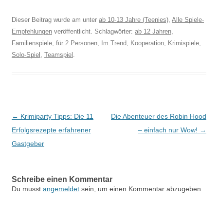
Dieser Beitrag wurde am
unter
ab 10-13 Jahre (Teenies)
,
Alle Spiele-
Empfehlungen
veröffentlicht. Schlagwörter:
ab 12 Jahren
,
Familienspiele
,
für 2 Personen
,
Im Trend
,
Kooperation
,
Krimispiele
,
Solo-Spiel
,
Teamspiel
.
Beitragsnavigation
←
Krimiparty Tipps: Die 11
Die Abenteuer des Robin Hood
Erfolgsrezepte erfahrener
– einfach nur Wow!
→
Gastgeber
Schreibe einen Kommentar
Du musst
angemeldet
sein, um einen Kommentar abzugeben.