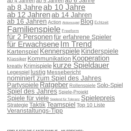
ab 6 Jahre
ab 4 Jahren
ab 5 Jahren
ab 10 Jahre
ab 8 Jahre
ab 12 Jahren
ab 14 Jahren
ab 16 Jahren
Blog
Action
Echtzeit
Aktionsspiel
Familienspiele
Freeform
für 2 Personen
für erfahrene Spieler
für Erwachsene
Im Trend
Kennerspiele
Kinderspiele
Kartenspiel
Kooperation
Kommunikation
Klassiker
kurze Spieldauer
Krimispiele
kreativ
lustig
Legespiel
Messebericht
nominiert zum Spiel des Jahres
Ratgeber
Partyspiele
Solo-Spiel
Rollenspiele
Spiel des Jahres
Spiele-Projekt
Spielepreis
Spiele für viele
Spielend für Toleranz
Teamspiel
Taktik
Strategie
Top 10 Liste
Veranstaltungs-Tipp
SPIELE FÜR DIE GANZE FAMILIE – HILFREICHES: