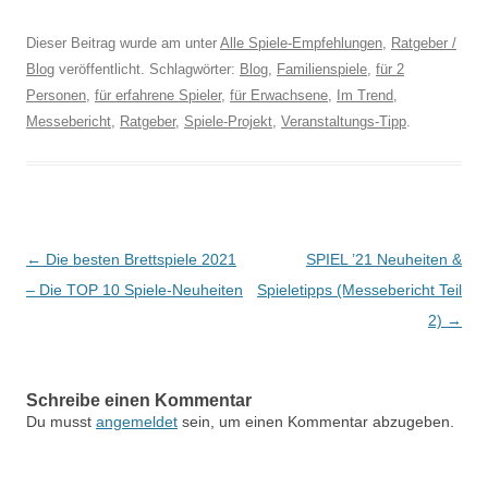
Dieser Beitrag wurde am
unter
Alle Spiele-Empfehlungen
,
Ratgeber /
Blog
veröffentlicht. Schlagwörter:
Blog
,
Familienspiele
,
für 2
Personen
,
für erfahrene Spieler
,
für Erwachsene
,
Im Trend
,
Messebericht
,
Ratgeber
,
Spiele-Projekt
,
Veranstaltungs-Tipp
.
Beitragsnavigation
←
Die besten Brettspiele 2021
SPIEL ’21 Neuheiten &
– Die TOP 10 Spiele-Neuheiten
Spieletipps (Messebericht Teil
2)
→
Schreibe einen Kommentar
Du musst
angemeldet
sein, um einen Kommentar abzugeben.