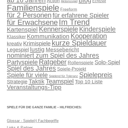
ab 16 Jahren
Blog
Action
Echtzeit
Aktionsspiel
Familienspiele
Freeform
für 2 Personen
für erfahrene Spieler
für Erwachsene
Im Trend
Kennerspiele
Kinderspiele
Kartenspiel
Kooperation
Kommunikation
Klassiker
kurze Spieldauer
Krimispiele
kreativ
lustig
Legespiel
Messebericht
nominiert zum Spiel des Jahres
Ratgeber
Partyspiele
Solo-Spiel
Rollenspiele
Spiel des Jahres
Spiele-Projekt
Spielepreis
Spiele für viele
Spielend für Toleranz
Teamspiel
Taktik
Strategie
Top 10 Liste
Veranstaltungs-Tipp
SPIELE FÜR DIE GANZE FAMILIE – HILFREICHES:
Glossar - Spiele(r) Fachbegriffe
Links & Partner