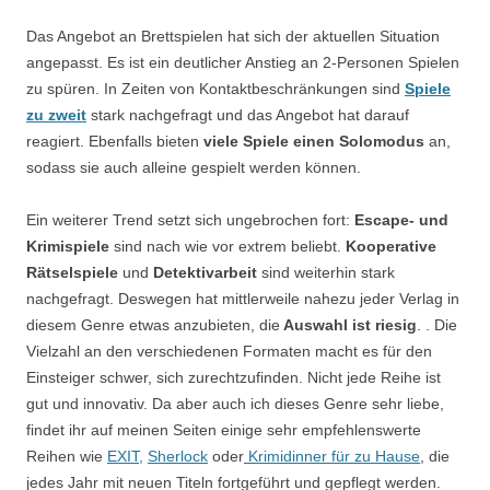
Das Angebot an Brettspielen hat sich der aktuellen Situation
angepasst. Es ist ein deutlicher Anstieg an 2-Personen Spielen
zu spüren. In Zeiten von Kontaktbeschränkungen sind
Spiele
zu zweit
stark nachgefragt und das Angebot hat darauf
reagiert. Ebenfalls bieten
viele Spiele einen
Solomodus
an,
sodass sie auch alleine gespielt werden können.
Ein weiterer Trend setzt sich ungebrochen fort:
Escape- und
Krimispiele
sind nach wie vor extrem beliebt.
Kooperative
Rätselspiele
und
Detektivarbeit
sind weiterhin stark
nachgefragt. Deswegen hat mittlerweile nahezu jeder Verlag in
diesem Genre etwas anzubieten, die
Auswahl ist riesig
. . Die
Vielzahl an den verschiedenen Formaten macht es für den
Einsteiger schwer, sich zurechtzufinden. Nicht jede Reihe ist
gut und innovativ. Da aber auch ich dieses Genre sehr liebe,
findet ihr auf meinen Seiten einige sehr empfehlenswerte
Reihen wie
EXIT,
Sherlock
oder
Krimidinner für zu Hause
, die
jedes Jahr mit neuen Titeln fortgeführt und gepflegt werden.