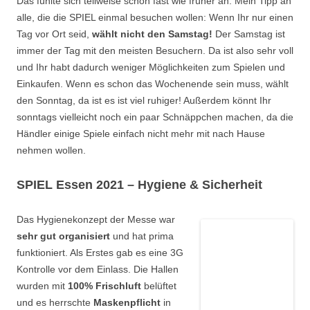
Das fühlte sich teilweise schon fast wie früher an. Mein Tipp an
alle, die die SPIEL einmal besuchen wollen: Wenn Ihr nur einen
Tag vor Ort seid,
wählt nicht den Samstag!
Der Samstag ist
immer der Tag mit den meisten Besuchern. Da ist also sehr voll
und Ihr habt dadurch weniger Möglichkeiten zum Spielen und
Einkaufen. Wenn es schon das Wochenende sein muss, wählt
den Sonntag, da ist es ist viel ruhiger! Außerdem könnt Ihr
sonntags vielleicht noch ein paar Schnäppchen machen, da die
Händler einige Spiele einfach nicht mehr mit nach Hause
nehmen wollen.
SPIEL Essen 2021 – Hygiene & Sicherheit
Das Hygienekonzept der Messe war
sehr gut organisiert
und hat prima
funktioniert. Als Erstes gab es eine 3G
Kontrolle vor dem Einlass. Die Hallen
wurden mit
100% Frischluft
belüftet
und es herrschte
Maskenpflicht
in