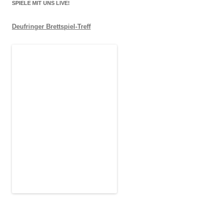
SPIELE MIT UNS LIVE!
Deufringer Brettspiel-Treff