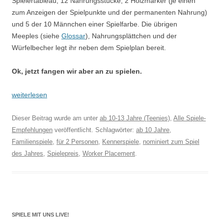
Spielertableau, 12 Nahrungsstücke, 2 Holzmarker (je einen
zum Anzeigen der Spielpunkte und der permanenten Nahrung)
und 5 der 10 Männchen einer Spielfarbe. Die übrigen
Meeples (siehe
Glossar
), Nahrungsplättchen und der
Würfelbecher legt ihr neben dem Spielplan bereit.
Ok, jetzt fangen wir aber an zu spielen.
weiterlesen
Dieser Beitrag wurde am
unter
ab 10-13 Jahre (Teenies)
,
Alle Spiele-
Empfehlungen
veröffentlicht. Schlagwörter:
ab 10 Jahre
,
Familienspiele
,
für 2 Personen
,
Kennerspiele
,
nominiert zum Spiel
des Jahres
,
Spielepreis
,
Worker Placement
.
SPIELE MIT UNS LIVE!