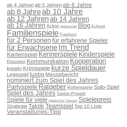
ab 6 Jahre
ab 4 Jahren
ab 5 Jahren
ab 10 Jahre
ab 8 Jahre
ab 12 Jahren
ab 14 Jahren
ab 16 Jahren
Blog
Action
Echtzeit
Aktionsspiel
Familienspiele
Freeform
für 2 Personen
für erfahrene Spieler
für Erwachsene
Im Trend
Kennerspiele
Kinderspiele
Kartenspiel
Kooperation
Kommunikation
Klassiker
kurze Spieldauer
Krimispiele
kreativ
lustig
Legespiel
Messebericht
nominiert zum Spiel des Jahres
Ratgeber
Partyspiele
Solo-Spiel
Rollenspiele
Spiel des Jahres
Spiele-Projekt
Spielepreis
Spiele für viele
Spielend für Toleranz
Teamspiel
Taktik
Strategie
Top 10 Liste
Veranstaltungs-Tipp