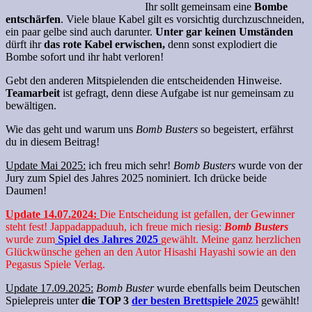
Ihr sollt gemeinsam eine
Bombe
entschärfen
. Viele blaue Kabel gilt es vorsichtig durchzuschneiden,
ein paar gelbe sind auch darunter.
Unter gar keinen Umständen
dürft ihr
das rote Kabel erwischen,
denn sonst explodiert die
Bombe sofort und ihr habt verloren!
Gebt den anderen Mitspielenden die entscheidenden Hinweise.
Teamarbeit
ist gefragt, denn diese Aufgabe ist nur gemeinsam zu
bewältigen.
Wie das geht und warum uns
Bomb Busters
so begeistert, erfährst
du in diesem Beitrag!
Update Mai 2025:
ich freu mich sehr!
Bomb Busters
wurde von der
Jury zum Spiel des Jahres 2025 nominiert. Ich drücke beide
Daumen!
Update 14.07.2024:
Die Entscheidung ist gefallen, der Gewinner
steht fest! Jappadappaduuh, ich freue mich riesig:
Bomb Busters
wurde zum
Spiel des Jahres 2025
gewählt. Meine ganz herzlichen
Glückwünsche gehen an den Autor Hisashi Hayashi sowie an den
Pegasus Spiele Verlag.
Update 17.09.2025:
Bomb Buster
wurde ebenfalls beim Deutschen
Spielepreis unter
die TOP 3
der besten Brettspiele 2025
gewählt!