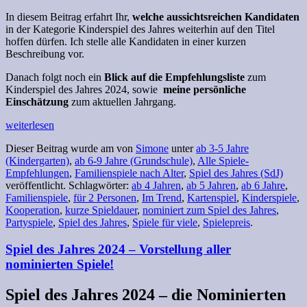
In diesem Beitrag erfahrt Ihr,
welche aussichtsreichen Kandidaten
in der Kategorie Kinderspiel des Jahres weiterhin auf den Titel
hoffen dürfen. Ich stelle alle Kandidaten in einer kurzen
Beschreibung vor.
Danach folgt noch ein
Blick auf die Empfehlungsliste
zum
Kinderspiel des Jahres 2024, sowie
meine persönliche
Einschätzung
zum aktuellen Jahrgang.
weiterlesen
Dieser Beitrag wurde am
von
Simone
unter
ab 3-5 Jahre
(Kindergarten)
,
ab 6-9 Jahre (Grundschule)
,
Alle Spiele-
Empfehlungen
,
Familienspiele nach Alter
,
Spiel des Jahres (SdJ)
veröffentlicht. Schlagwörter:
ab 4 Jahren
,
ab 5 Jahren
,
ab 6 Jahre
,
Familienspiele
,
für 2 Personen
,
Im Trend
,
Kartenspiel
,
Kinderspiele
,
Kooperation
,
kurze Spieldauer
,
nominiert zum Spiel des Jahres
,
Partyspiele
,
Spiel des Jahres
,
Spiele für viele
,
Spielepreis
.
Spiel des Jahres 2024 – Vorstellung aller
nominierten Spiele!
Spiel des Jahres 2024 – die Nominierten