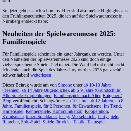
sind.
So, jetzt geht es auch schon los. Hier sind also meine Highlights aus
den Frühlingsneuheiten 2025, die ich auf der Spielwarenmesse in
Nürnberg entdeckt habe:
Neuheiten der Spielwarenmesse 2025:
Familienspiele
Für Familienspiele scheint es ein guter Jahrgang zu werden. Unter
den Neuheiten der Spielwarenmesse 2025 sind doch einige
vielversprechende Spiele-Titel dabei. Die Wahl fiel mit nicht leicht.
Ich denke auch die Spiel des Jahres Jury wird es 2025 ganz schön
schwer haben!
weiterlesen
Dieser Beitrag wurde am
von
Simone
unter
ab 10-13 Jahre
(Teenies)
,
ab 14 Jahre (Jugendliche)
,
ab 6-9 Jahre (Grundschule)
,
Alle Spiele-Empfehlungen
,
Familienspiele nach Alter
,
Ratgeber /
Blog
veröffentlicht. Schlagwörter:
ab 10 Jahre
,
ab 12 Jahren
,
ab 8
Jahre
,
Familienspiele
,
für 2 Personen
,
für Erwachsene
,
Im Trend
,
Kartenspiel
,
Kennerspiele
,
Kommunikation
,
Kooperation
,
Krimispiele
,
kurze Spieldauer
,
lustig
,
Messebericht
,
Partyspiele
,
Ratgeber
,
Solo-Spiel
,
Spiele für viele
,
Taktik
,
Teamspiel
.