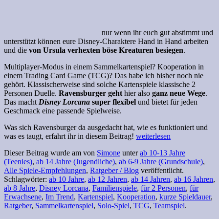
nur wenn ihr euch gut abstimmt und
unterstützt können eure Disney-Charaktere Hand in Hand arbeiten
und die
von Ursula verhexten böse Kreaturen besiegen
.
Multiplayer-Modus in einem Sammelkartenspiel? Kooperation in
einem Trading Card Game (TCG)? Das habe ich bisher noch nie
gehört. Klassischerweise sind solche Kartenspiele klassische 2
Personen Duelle.
Ravensburger geht
hier also
ganz neue Wege
.
Das macht
Disney Lorcana
super flexibel
und bietet für jeden
Geschmack eine passende Spielweise.
Was sich Ravensburger da ausgedacht hat, wie es funktioniert und
was es taugt, erfahrt ihr in diesem Beitrag!
weiterlesen
Dieser Beitrag wurde am
von
Simone
unter
ab 10-13 Jahre
(Teenies)
,
ab 14 Jahre (Jugendliche)
,
ab 6-9 Jahre (Grundschule)
,
Alle Spiele-Empfehlungen
,
Ratgeber / Blog
veröffentlicht.
Schlagwörter:
ab 10 Jahre
,
ab 12 Jahren
,
ab 14 Jahren
,
ab 16 Jahren
,
ab 8 Jahre
,
Disney Lorcana
,
Familienspiele
,
für 2 Personen
,
für
Erwachsene
,
Im Trend
,
Kartenspiel
,
Kooperation
,
kurze Spieldauer
,
Ratgeber
,
Sammelkartenspiel
,
Solo-Spiel
,
TCG
,
Teamspiel
.