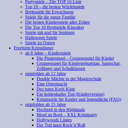
Partyspiele – Die TOP 10 Liste
Top 10 – die besten Würfelspiele
Brettspiele für Erwachsene
Spiele für die ganze Familie
Die besten Kinderspiele aller Zeiten
Die Top 10 Brettspiele Klassiker
Spiele mit und für Senioren
Halloween Spiele
Spiele zu Ostern
Freeform Krimidinner
ab 8 Jahre – Kinderspiele
Die Pirateninsel – Gruppenspiel für Kinder
Gruppenspiel für Kindergeburtstag, Jungschar,
Zeltlager und Schulklassen
empfohlen ab 12 Jahre
Dunkle Mächte in der Magierschule
Eine Orientnacht
Des toten Kerls Kiste
Ein heldenhafter Tod (Kinderversion)
Krimispiele für Kinder und Jugendliche (FAQ)
empfohlen ab 15 Jahre
Hochzeit in den Highlands
Mord an Bord – XXL Krimiparty
Hollywoods Lügen
Der Tod tanzt Rock’n’Roll