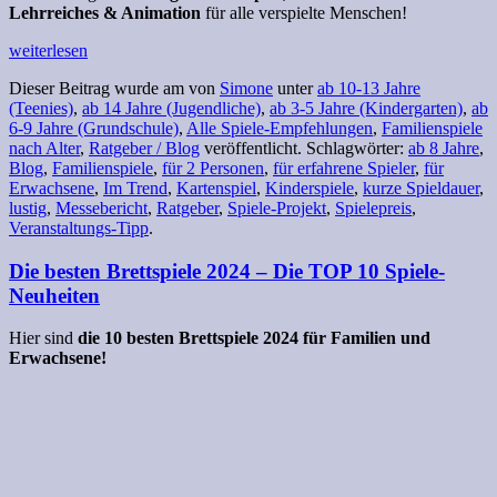
Lehrreiches & Animation
für alle verspielte Menschen!
weiterlesen
Dieser Beitrag wurde am
von
Simone
unter
ab 10-13 Jahre
(Teenies)
,
ab 14 Jahre (Jugendliche)
,
ab 3-5 Jahre (Kindergarten)
,
ab
6-9 Jahre (Grundschule)
,
Alle Spiele-Empfehlungen
,
Familienspiele
nach Alter
,
Ratgeber / Blog
veröffentlicht. Schlagwörter:
ab 8 Jahre
,
Blog
,
Familienspiele
,
für 2 Personen
,
für erfahrene Spieler
,
für
Erwachsene
,
Im Trend
,
Kartenspiel
,
Kinderspiele
,
kurze Spieldauer
,
lustig
,
Messebericht
,
Ratgeber
,
Spiele-Projekt
,
Spielepreis
,
Veranstaltungs-Tipp
.
Die besten Brettspiele 2024 – Die TOP 10 Spiele-
Neuheiten
Hier sind
die 10 besten Brettspiele 2024 für Familien und
Erwachsene!