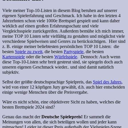
Viele meiner Top-10-Listen in diesem Blog beruhen auf unserer
eigenen Spielerfahrung und Geschmack. Ich habe in den letzten 4
Jahrzehnten schon viele 1000e Brettspiel gespielt und kann daher
wirklich auf einen großen Erfahrungsschatz und viele
Vergleichsspiele zurückgreifen. Außerdem bemühe ich mich immer,
meine TOP 10 Listen sehr vielfältig zu gestalten und möglichst viele
verschiedene Spielweisen und Genres zu berücksichtigen. Hier sind
z. B. einige meiner beliebtesten persönlichen TOP 10 Listen: die
besten
Spiele zu zweit
, die besten
Partyspiele
, die besten
Kartenspiele
oder die besten
Würfelspiele
. Dennoch: Auch wenn
diese Top-10-Listen sehr breit gestreut sind, sie spiegeln doch auch
unseren eigenen Geschmack wieder.. und sind damit natürlich
subjektiv.
Selbst der größte deutschsprachige Spielpreis, das
Spiel des Jahres
,
wird von einer 12 köpfigen Jury gewählt, d.h. auch hier entscheiden
einige wenige Menschen über die Preisvergabe.
Wäre es nicht schön, eine objektivere Sicht zu haben, welches die
besten Brettspiele 2024 sind?
Genau das macht der
Deutsche Spielepreis!
Er sammelt die
Meinungen von allen, die sich beteiligen wollen und jeder kann
mitmachen! Leider ist dieser Preis außerhalb der Vielspieler-Szene