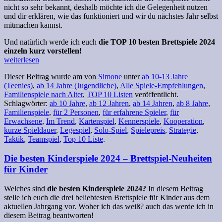
nicht so sehr bekannt, deshalb möchte ich die Gelegenheit nutzen
und dir erklären, wie das funktioniert und wir du nächstes Jahr selbst
mitmachen kannst.
Und natürlich werde ich euch
die TOP 10 besten Brettspiele 2024
einzeln kurz vorstellen!
weiterlesen
Dieser Beitrag wurde am
von
Simone
unter
ab 10-13 Jahre
(Teenies)
,
ab 14 Jahre (Jugendliche)
,
Alle Spiele-Empfehlungen
,
Familienspiele nach Alter
,
TOP 10 Listen
veröffentlicht.
Schlagwörter:
ab 10 Jahre
,
ab 12 Jahren
,
ab 14 Jahren
,
ab 8 Jahre
,
Familienspiele
,
für 2 Personen
,
für erfahrene Spieler
,
für
Erwachsene
,
Im Trend
,
Kartenspiel
,
Kennerspiele
,
Kooperation
,
kurze Spieldauer
,
Legespiel
,
Solo-Spiel
,
Spielepreis
,
Strategie
,
Taktik
,
Teamspiel
,
Top 10 Liste
.
Die besten Kinderspiele 2024 – Brettspiel-Neuheiten
für Kinder
Welches sind
die besten Kinderspiele 2024?
In diesem Beitrag
stelle ich euch die drei beliebtesten Brettspiele für Kinder aus dem
aktuellen Jahrgang vor. Woher ich das weiß? auch das werde ich in
diesem Beitrag beantworten!