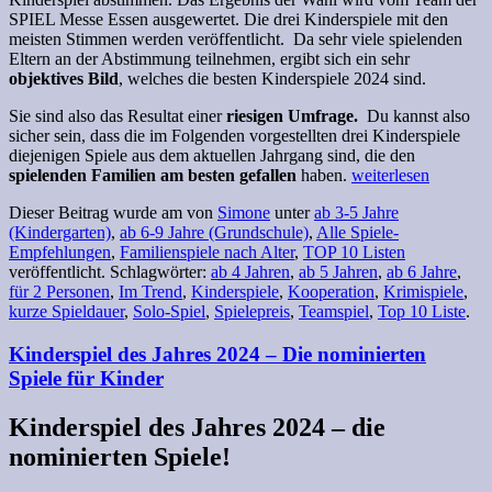
SPIEL Messe Essen ausgewertet. Die drei Kinderspiele mit den
meisten Stimmen werden veröffentlicht. Da sehr viele spielenden
Eltern an der Abstimmung teilnehmen, ergibt sich ein sehr
objektives Bild
, welches die besten Kinderspiele 2024 sind.
Sie sind also das Resultat einer
riesigen Umfrage.
Du kannst also
sicher sein, dass die im Folgenden vorgestellten drei Kinderspiele
diejenigen Spiele aus dem aktuellen Jahrgang sind, die den
spielenden Familien am besten gefallen
haben.
weiterlesen
Dieser Beitrag wurde am
von
Simone
unter
ab 3-5 Jahre
(Kindergarten)
,
ab 6-9 Jahre (Grundschule)
,
Alle Spiele-
Empfehlungen
,
Familienspiele nach Alter
,
TOP 10 Listen
veröffentlicht. Schlagwörter:
ab 4 Jahren
,
ab 5 Jahren
,
ab 6 Jahre
,
für 2 Personen
,
Im Trend
,
Kinderspiele
,
Kooperation
,
Krimispiele
,
kurze Spieldauer
,
Solo-Spiel
,
Spielepreis
,
Teamspiel
,
Top 10 Liste
.
Kinderspiel des Jahres 2024 – Die nominierten
Spiele für Kinder
Kinderspiel des Jahres 2024 – die
nominierten Spiele!