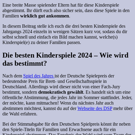
Eine breite Masse spielender Eltern hat für diese Kinderspiele
abgestimmt. Ihr dürft euch also sicher sein, dass diese Spiele in den
Familien
wirklich gut ankommen
.
In diesem Beitrag stelle ich euch die drei besten Kinderspiele des
Jahrgangs 2024 einzeln in wenigen Sätzen kurz vor, sodass du dir
selbst schnell und einfach ein Bild machen kannst, welche(s)
Kinderspiel(e) zu deiner Familien passen.
Die besten Kinderspiele 2024 – Wie wird
das bestimmt?
Nach dem
Spiel des Jahres
ist d
er Deutsche Spielepreis der
bedeutendste Preis für Brett- und Gesellschaftsspiele in
Deutschland. Allerdings wird dieser nicht von einer Fach-Jury
bestimmt, sondern
demokratisch gewählt
. Es handelt sich um eine
öffentliche Abstimmung, die jedes Jahr im Sommer stattfindet. Jeder,
der möchte, kann mitmachen! Wenn du nächstes Jahr auch
abstimmen möchtest, kannst du auf der
Webseite des DSP
mehr über
die Wahl erfahren.
Bei der Stimmabgabe für den Deutschen Spielpreis könnt ihr neben
den Spiele-Titeln für Familien und Erwachsene auch für ein
Kinderspiel abstimmen. Das Ergebnis der Wahl wird vom Team der