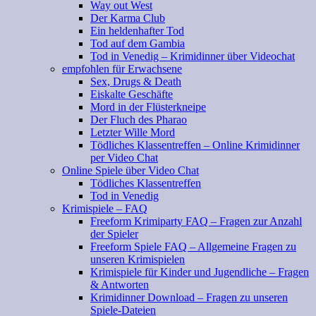
Way out West
Der Karma Club
Ein heldenhafter Tod
Tod auf dem Gambia
Tod in Venedig – Krimidinner über Videochat
empfohlen für Erwachsene
Sex, Drugs & Death
Eiskalte Geschäfte
Mord in der Flüsterkneipe
Der Fluch des Pharao
Letzter Wille Mord
Tödliches Klassentreffen – Online Krimidinner
per Video Chat
Online Spiele über Video Chat
Tödliches Klassentreffen
Tod in Venedig
Krimispiele – FAQ
Freeform Krimiparty FAQ – Fragen zur Anzahl
der Spieler
Freeform Spiele FAQ – Allgemeine Fragen zu
unseren Krimispielen
Krimispiele für Kinder und Jugendliche – Fragen
& Antworten
Krimidinner Download – Fragen zu unseren
Spiele-Dateien