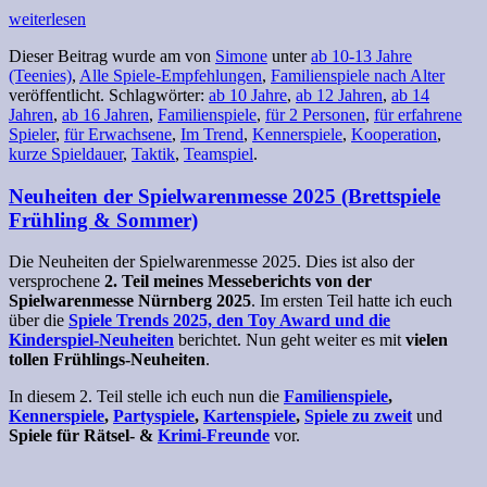
weiterlesen
Dieser Beitrag wurde am
von
Simone
unter
ab 10-13 Jahre
(Teenies)
,
Alle Spiele-Empfehlungen
,
Familienspiele nach Alter
veröffentlicht. Schlagwörter:
ab 10 Jahre
,
ab 12 Jahren
,
ab 14
Jahren
,
ab 16 Jahren
,
Familienspiele
,
für 2 Personen
,
für erfahrene
Spieler
,
für Erwachsene
,
Im Trend
,
Kennerspiele
,
Kooperation
,
kurze Spieldauer
,
Taktik
,
Teamspiel
.
Neuheiten der Spielwarenmesse 2025 (Brettspiele
Frühling & Sommer)
Die Neuheiten der Spielwarenmesse 2025. Dies ist also der
versprochene
2. Teil meines Messeberichts von der
Spielwarenmesse Nürnberg 2025
. Im ersten Teil hatte ich euch
über die
Spiele Trends 2025, den Toy Award und die
Kinderspiel-Neuheiten
berichtet. Nun geht weiter es mit
vielen
tollen Frühlings-Neuheiten
.
In diesem 2. Teil stelle ich euch nun die
Familienspiele
,
Kennerspiele
,
Partyspiele
,
Kartenspiele
,
Spiele zu zweit
und
Spiele für Rätsel- &
Krimi-Freunde
vor.