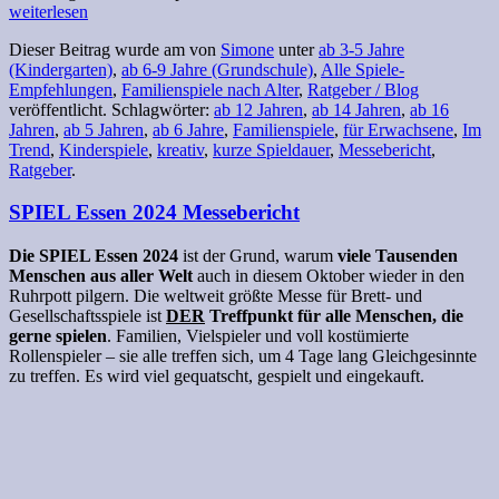
weiterlesen
Dieser Beitrag wurde am
von
Simone
unter
ab 3-5 Jahre
(Kindergarten)
,
ab 6-9 Jahre (Grundschule)
,
Alle Spiele-
Empfehlungen
,
Familienspiele nach Alter
,
Ratgeber / Blog
veröffentlicht. Schlagwörter:
ab 12 Jahren
,
ab 14 Jahren
,
ab 16
Jahren
,
ab 5 Jahren
,
ab 6 Jahre
,
Familienspiele
,
für Erwachsene
,
Im
Trend
,
Kinderspiele
,
kreativ
,
kurze Spieldauer
,
Messebericht
,
Ratgeber
.
SPIEL Essen 2024 Messebericht
Die SPIEL Essen 2024
ist der Grund, warum
viele Tausenden
Menschen aus aller Welt
auch in diesem Oktober wieder in den
Ruhrpott pilgern. Die weltweit größte Messe für Brett- und
Gesellschaftsspiele ist
DER
Treffpunkt für alle Menschen, die
gerne spielen
. Familien, Vielspieler und voll kostümierte
Rollenspieler – sie alle treffen sich, um 4 Tage lang Gleichgesinnte
zu treffen. Es wird viel gequatscht, gespielt und eingekauft.