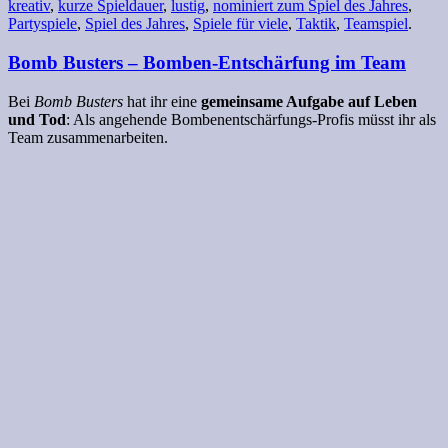
kreativ
,
kurze Spieldauer
,
lustig
,
nominiert zum Spiel des Jahres
,
Partyspiele
,
Spiel des Jahres
,
Spiele für viele
,
Taktik
,
Teamspiel
.
Bomb Busters – Bomben-Entschärfung im Team
Bei
Bomb Busters
hat ihr eine
gemeinsame Aufgabe auf Leben
und Tod
: Als angehende Bombenentschärfungs-Profis müsst ihr als
Team zusammenarbeiten.