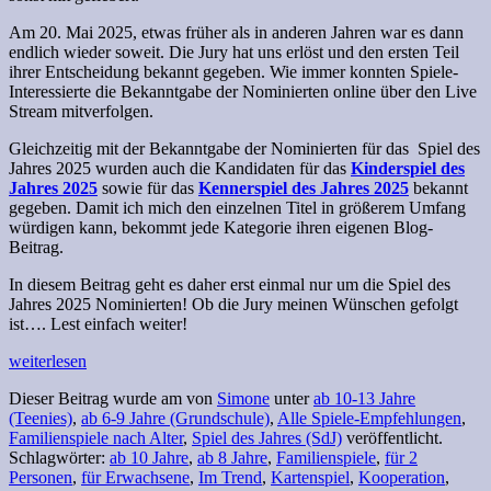
Am 20. Mai 2025, etwas früher als in anderen Jahren war es dann
endlich wieder soweit. Die Jury hat uns erlöst und den ersten Teil
ihrer Entscheidung bekannt gegeben. Wie immer konnten Spiele-
Interessierte die Bekanntgabe der Nominierten online über den Live
Stream mitverfolgen.
Gleichzeitig mit der Bekanntgabe der Nominierten für das Spiel des
Jahres 2025 wurden auch die Kandidaten für das
Kinderspiel des
Jahres 2025
sowie für das
Kennerspiel des Jahres 2025
bekannt
gegeben. Damit ich mich den einzelnen Titel in größerem Umfang
würdigen kann, bekommt jede Kategorie ihren eigenen Blog-
Beitrag.
In diesem Beitrag geht es daher erst einmal nur um die Spiel des
Jahres 2025 Nominierten! Ob die Jury meinen Wünschen gefolgt
ist…. Lest einfach weiter!
weiterlesen
Dieser Beitrag wurde am
von
Simone
unter
ab 10-13 Jahre
(Teenies)
,
ab 6-9 Jahre (Grundschule)
,
Alle Spiele-Empfehlungen
,
Familienspiele nach Alter
,
Spiel des Jahres (SdJ)
veröffentlicht.
Schlagwörter:
ab 10 Jahre
,
ab 8 Jahre
,
Familienspiele
,
für 2
Personen
,
für Erwachsene
,
Im Trend
,
Kartenspiel
,
Kooperation
,