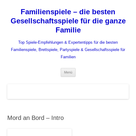
Zum
Inhalt
Familienspiele – die besten
springen
Gesellschaftsspiele für die ganze
Familie
Top Spiele-Empfehlungen & Expertentipps für die besten
Familienspiele, Brettspiele, Partyspiele & Gesellschaftsspiele für
Familien
Menü
Mord an Bord – Intro