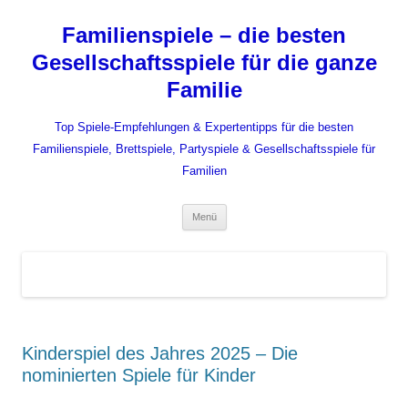
Zum
Inhalt
Familienspiele – die besten
springen
Gesellschaftsspiele für die ganze
Familie
Top Spiele-Empfehlungen & Expertentipps für die besten
Familienspiele, Brettspiele, Partyspiele & Gesellschaftsspiele für
Familien
Menü
Kinderspiel des Jahres 2025 – Die
nominierten Spiele für Kinder