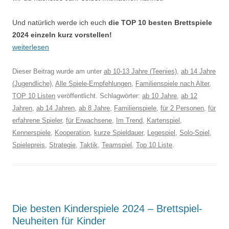
Und natürlich werde ich euch
die TOP 10 besten Brettspiele
2024 einzeln kurz vorstellen!
weiterlesen
Dieser Beitrag wurde am
unter
ab 10-13 Jahre (Teenies)
,
ab 14 Jahre
(Jugendliche)
,
Alle Spiele-Empfehlungen
,
Familienspiele nach Alter
,
TOP 10 Listen
veröffentlicht. Schlagwörter:
ab 10 Jahre
,
ab 12
Jahren
,
ab 14 Jahren
,
ab 8 Jahre
,
Familienspiele
,
für 2 Personen
,
für
erfahrene Spieler
,
für Erwachsene
,
Im Trend
,
Kartenspiel
,
Kennerspiele
,
Kooperation
,
kurze Spieldauer
,
Legespiel
,
Solo-Spiel
,
Spielepreis
,
Strategie
,
Taktik
,
Teamspiel
,
Top 10 Liste
.
Die besten Kinderspiele 2024 – Brettspiel-
Neuheiten für Kinder