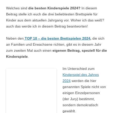
Welches sind
die besten Kinderspiele 2024?
In diesem
Beitrag stelle ich euch die drei beliebtesten Brettspiele für
Kinder aus dem aktuellen Jahrgang vor. Woher ich das weiß?
auch das werde ich in diesem Beitrag beantworten!
Neben den
TOP 10 – die besten Brettspielen 2024
,
die sich
an Familien und Erwachsene richten, gibt es in diesem Jahr
zum zweiten Mal auch einen
eigenen Beitrag, speziell für die
Kinderspiele
.
Im Unterschied zum
Kinderspiel des Jahres
2024
werden die hier
genannten Spiele nicht von
einigen Einzelpersonen
(der Jury) bestimmt,
sondern demokratisch
gewählt.