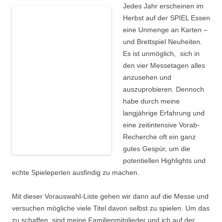
Jedes Jahr erscheinen im
Herbst auf der SPIEL Essen
eine Unmenge an Karten –
und Brettspiel Neuheiten.
Es ist unmöglich, sich in
den vier Messetagen alles
anzusehen und
auszuprobieren. Dennoch
habe durch meine
langjährige Erfahrung und
eine zeitintensive Vorab-
Recherche oft ein ganz
gutes Gespür, um die
potentiellen Highlights und
echte Spieleperlen ausfindig zu machen.
Mit dieser Vorauswahl-Liste gehen wir dann auf die Messe und
versuchen mögliche viele Titel davon selbst zu spielen. Um das
zu schaffen, sind meine Familienmitglieder und ich auf der