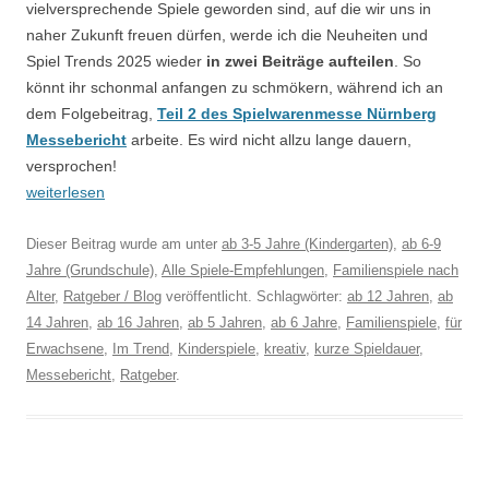
vielversprechende Spiele geworden sind, auf die wir uns in
naher Zukunft freuen dürfen, werde ich die Neuheiten und
Spiel Trends 2025 wieder
in zwei Beiträge aufteilen
. So
könnt ihr schonmal anfangen zu schmökern, während ich an
dem Folgebeitrag,
Teil 2 des Spielwarenmesse Nürnberg
Messebericht
arbeite. Es wird nicht allzu lange dauern,
versprochen!
weiterlesen
Dieser Beitrag wurde am
unter
ab 3-5 Jahre (Kindergarten)
,
ab 6-9
Jahre (Grundschule)
,
Alle Spiele-Empfehlungen
,
Familienspiele nach
Alter
,
Ratgeber / Blog
veröffentlicht. Schlagwörter:
ab 12 Jahren
,
ab
14 Jahren
,
ab 16 Jahren
,
ab 5 Jahren
,
ab 6 Jahre
,
Familienspiele
,
für
Erwachsene
,
Im Trend
,
Kinderspiele
,
kreativ
,
kurze Spieldauer
,
Messebericht
,
Ratgeber
.