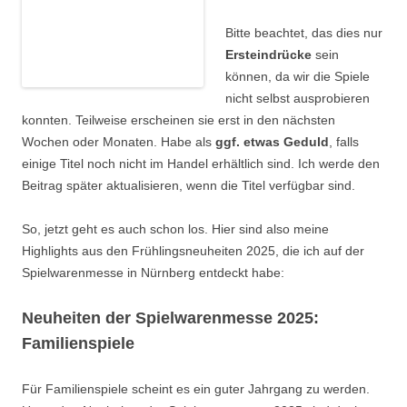
Bitte beachtet, das dies nur
Ersteindrücke
sein
können, da wir die Spiele
nicht selbst ausprobieren
konnten. Teilweise erscheinen sie erst in den nächsten
Wochen oder Monaten. Habe als
ggf. etwas Geduld
, falls
einige Titel noch nicht im Handel erhältlich sind. Ich werde den
Beitrag später aktualisieren, wenn die Titel verfügbar sind.
So, jetzt geht es auch schon los. Hier sind also meine
Highlights aus den Frühlingsneuheiten 2025, die ich auf der
Spielwarenmesse in Nürnberg entdeckt habe:
Neuheiten der Spielwarenmesse 2025:
Familienspiele
Für Familienspiele scheint es ein guter Jahrgang zu werden.