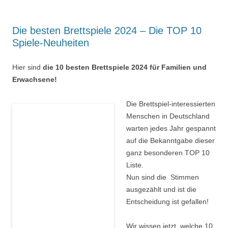
Die besten Brettspiele 2024 – Die TOP 10
Spiele-Neuheiten
Hier sind
die 10 besten Brettspiele 2024 für Familien und
Erwachsene!
Die Brettspiel-interessierten
Menschen in Deutschland
warten jedes Jahr gespannt
auf die Bekanntgabe dieser
ganz besonderen TOP 10
Liste.
Nun sind die Stimmen
ausgezählt und ist die
Entscheidung ist gefallen!
Wir wissen jetzt, welche 10