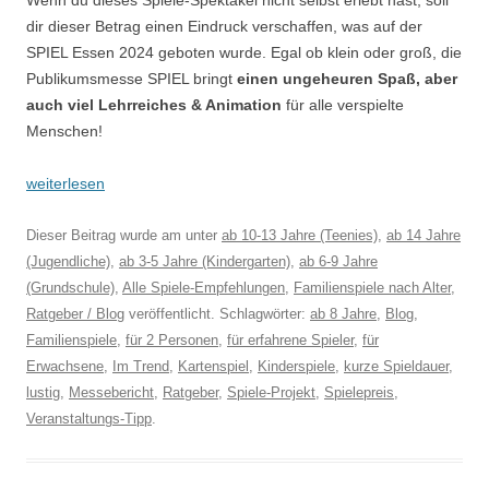
Wenn du dieses Spiele-Spektakel nicht selbst erlebt hast, soll
dir dieser Betrag einen Eindruck verschaffen, was auf der
SPIEL Essen 2024 geboten wurde. Egal ob klein oder groß, die
Publikumsmesse SPIEL bringt
einen ungeheuren Spaß, aber
auch viel Lehrreiches & Animation
für alle verspielte
Menschen!
weiterlesen
Dieser Beitrag wurde am
unter
ab 10-13 Jahre (Teenies)
,
ab 14 Jahre
(Jugendliche)
,
ab 3-5 Jahre (Kindergarten)
,
ab 6-9 Jahre
(Grundschule)
,
Alle Spiele-Empfehlungen
,
Familienspiele nach Alter
,
Ratgeber / Blog
veröffentlicht. Schlagwörter:
ab 8 Jahre
,
Blog
,
Familienspiele
,
für 2 Personen
,
für erfahrene Spieler
,
für
Erwachsene
,
Im Trend
,
Kartenspiel
,
Kinderspiele
,
kurze Spieldauer
,
lustig
,
Messebericht
,
Ratgeber
,
Spiele-Projekt
,
Spielepreis
,
Veranstaltungs-Tipp
.