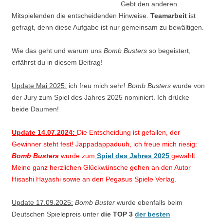
Gebt den anderen
Mitspielenden die entscheidenden Hinweise.
Teamarbeit
ist
gefragt, denn diese Aufgabe ist nur gemeinsam zu bewältigen.
Wie das geht und warum uns
Bomb Busters
so begeistert,
erfährst du in diesem Beitrag!
Update Mai 2025:
ich freu mich sehr!
Bomb Busters
wurde von
der Jury zum Spiel des Jahres 2025 nominiert. Ich drücke
beide Daumen!
Update 14.07.2024:
Die Entscheidung ist gefallen, der
Gewinner steht fest! Jappadappaduuh, ich freue mich riesig:
Bomb Busters
wurde zum
Spiel des Jahres 2025
gewählt.
Meine ganz herzlichen Glückwünsche gehen an den Autor
Hisashi Hayashi sowie an den Pegasus Spiele Verlag.
Update 17.09.2025:
Bomb Buster
wurde ebenfalls beim
Deutschen Spielepreis unter
die TOP 3
der besten