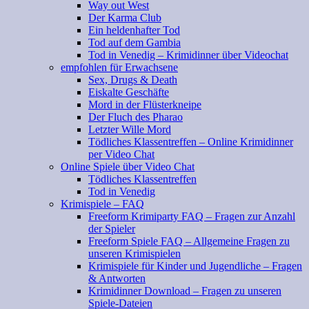
Way out West
Der Karma Club
Ein heldenhafter Tod
Tod auf dem Gambia
Tod in Venedig – Krimidinner über Videochat
empfohlen für Erwachsene
Sex, Drugs & Death
Eiskalte Geschäfte
Mord in der Flüsterkneipe
Der Fluch des Pharao
Letzter Wille Mord
Tödliches Klassentreffen – Online Krimidinner
per Video Chat
Online Spiele über Video Chat
Tödliches Klassentreffen
Tod in Venedig
Krimispiele – FAQ
Freeform Krimiparty FAQ – Fragen zur Anzahl
der Spieler
Freeform Spiele FAQ – Allgemeine Fragen zu
unseren Krimispielen
Krimispiele für Kinder und Jugendliche – Fragen
& Antworten
Krimidinner Download – Fragen zu unseren
Spiele-Dateien