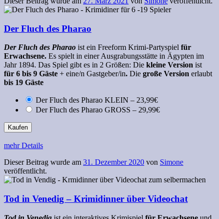
Dieser Beitrag wurde am
27. März 2021
von
Simone
veröffentlicht.
Der Fluch des Pharao
Der Fluch des Pharao
ist ein Freeform
Krimi-Partyspiel
für
Erwachsene.
Es spielt in einer Ausgrabungsstätte in Ägypten im
Jahr 1894. Das Spiel gibt es in 2 Größen: Die
kleine Version
ist
für 6 bis 9 Gäste
+ eine/n Gastgeber/in
.
Die
große Version
erlaubt
bis 19 Gäste
Der Fluch des Pharao KLEIN
–
23,99€
Der Fluch des Pharao GROSS
–
29,99€
Kaufen
mehr Details
Dieser Beitrag wurde am
31. Dezember 2020
von
Simone
veröffentlicht.
Tod in Venedig – Krimidinner über Videochat
Tod in Venedig
ist ein interaktives
Krimispiel
für Erwachsene
und