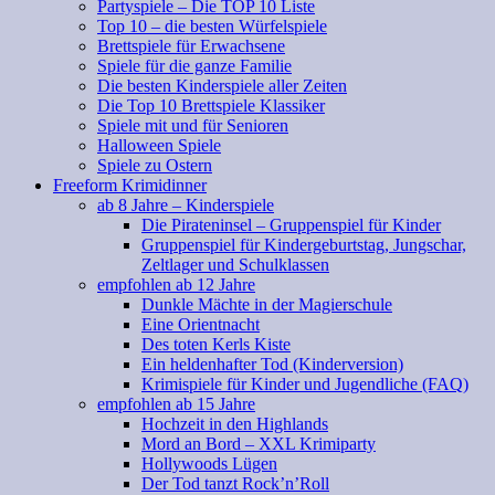
Partyspiele – Die TOP 10 Liste
Top 10 – die besten Würfelspiele
Brettspiele für Erwachsene
Spiele für die ganze Familie
Die besten Kinderspiele aller Zeiten
Die Top 10 Brettspiele Klassiker
Spiele mit und für Senioren
Halloween Spiele
Spiele zu Ostern
Freeform Krimidinner
ab 8 Jahre – Kinderspiele
Die Pirateninsel – Gruppenspiel für Kinder
Gruppenspiel für Kindergeburtstag, Jungschar,
Zeltlager und Schulklassen
empfohlen ab 12 Jahre
Dunkle Mächte in der Magierschule
Eine Orientnacht
Des toten Kerls Kiste
Ein heldenhafter Tod (Kinderversion)
Krimispiele für Kinder und Jugendliche (FAQ)
empfohlen ab 15 Jahre
Hochzeit in den Highlands
Mord an Bord – XXL Krimiparty
Hollywoods Lügen
Der Tod tanzt Rock’n’Roll