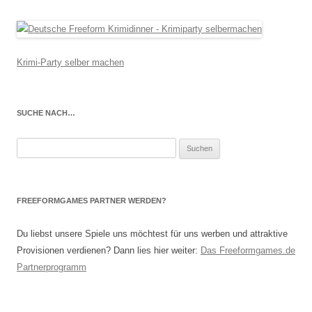
Krimi-Party selber machen
SUCHE NACH…
Suchen
nach:
FREEFORMGAMES PARTNER WERDEN?
Du liebst unsere Spiele uns möchtest für uns werben und attraktive
Provisionen verdienen? Dann lies hier weiter:
Das Freeformgames.de
Partnerprogramm