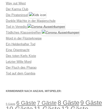
Way out West
Der Karma Club
Die Pirateninsel
Dunkle Mächte in der Magierschule
Tod in Venedig
Tödliches Klassentreffen
Mord in der Flüsterkneipe
Ein Heldenhafter Tod
Eine Orientnacht
Des toten Kerls Kiste
Letzter Wille Mord
Der Fluch des Pharao
Tod auf dem Gambia
KRIMIDINNER NACH ANZAHL MITSPIELER:
8 Gäste
9 Gäste
6 Gäste
7 Gäste
5 Gäste