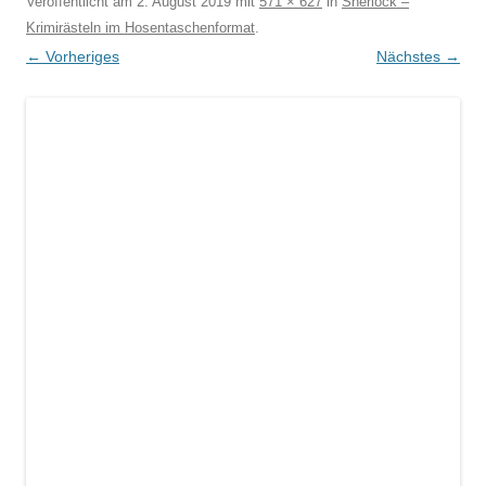
Veröffentlicht am
2. August 2019
mit
571 × 627
in
Sherlock –
Krimirästeln im Hosentaschenformat
.
← Vorheriges
Nächstes →