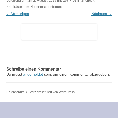
Veröffentlicht am
2. August 2019
mit
287 × 61
in
Sherlock –
Krimirästeln im Hosentaschenformat
.
← Vorheriges
Nächstes →
Schreibe einen Kommentar
Du musst
angemeldet
sein, um einen Kommentar abzugeben.
Datenschutz
Stolz präsentiert von WordPress