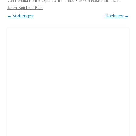
Veröffentlicht am
4. April 2018
mit
500 × 500
in
Nosferatu – Das
Team-Spiel mit Biss
.
← Vorheriges
Nächstes →