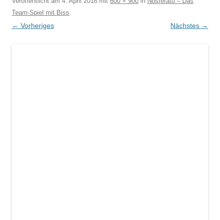
Veröffentlicht am
4. April 2018
mit
600 × 900
in
Nosferatu – Das
Team-Spiel mit Biss
.
← Vorheriges
Nächstes →