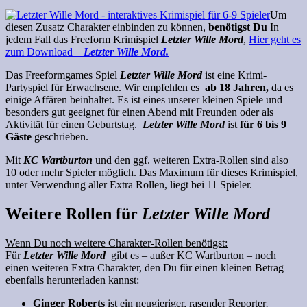
Um
diesen Zusatz Charakter einbinden zu können,
benötigst Du
In
jedem Fall das Freeform Krimispiel
Letzter Wille Mord
,
Hier geht es
zum Download –
Letzter Wille Mord.
Das Freeformgames Spiel
Letzter Wille Mord
ist eine
Krimi-
Partyspiel
für Erwachsene. Wir empfehlen es
ab 18 Jahren,
da es
einige Affären beinhaltet. Es ist eines unserer kleinen Spiele und
besonders gut geeignet für einen Abend mit Freunden oder als
Aktivität für einen Geburtstag.
Letzter Wille Mord
ist
für 6 bis 9
Gäste
geschrieben.
Mit
KC Wartburton
und den ggf. weiteren Extra-Rollen sind also
10 oder mehr Spieler möglich. Das Maximum für dieses Krimispiel,
unter Verwendung aller Extra Rollen, liegt bei 11 Spieler.
Weitere Rollen für
Letzter Wille Mord
Wenn Du noch weitere Charakter-Rollen benötigst:
Für
Letzter Wille Mord
gibt es – außer KC Wartburton – noch
einen weiteren Extra Charakter, den Du für einen kleinen Betrag
ebenfalls herunterladen kannst:
Ginger Roberts
ist ein neugieriger, rasender Reporter
.