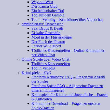
Way out West
Der Karma Club
Ein heldenhafter Tod
Tod auf dem Gambia
Tod in Venedig – Krimidinner über Videochat
empfohlen für Erwachsene
Sex, Drugs & Death
Eiskalte Geschäfte
Mord in der Flüsterkneipe
Der Fluch des Pharao
Letzter Wille Mord
Tödliches Klassentreffen – Online Krimidinner
per Video Chat
Online Spiele über Video Chat
Tödliches Klassentreffen
Tod in Venedig
Krimispiele – FAQ
Freeform Krimiparty FAQ – Fragen zur Anzahl
der Spieler
Freeform Spiele FAQ – Allgemeine Fragen zu
unseren Krimispielen
Krimispiele für Kinder und Jugendliche – Fragen
& Antworten
Krimidinner Download – Fragen zu unseren
Spiele-Dateien