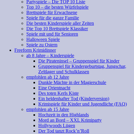
Partyspiele – Die TOP 10 Liste
Top 10 – die besten Würfelspiele
Brettspiele für Erwachsene
Spiele für die ganze Familie
Die besten Kinderspiele aller Zeiten
Die Top 10 Brettspiele Klassiker
Spiele mit und für Senioren
Halloween Spiele
Spiele zu Ostern
Freeform Krimidinner
ab 8 Jahre – Kinderspiele
Die Pirateninsel – Gruppenspiel für Kinder
Gruppenspiel für Kindergeburtstag, Jungschar,
Zeltlager und Schulklassen
empfohlen ab 12 Jahre
Dunkle Mächte in der Magierschule
Eine Orientnacht
Des toten Kerls Kiste
Ein heldenhafter Tod (Kinderversion)
Krimispiele für Kinder und Jugendliche (FAQ)
empfohlen ab 15 Jahre
Hochzeit in den Highlands
Mord an Bord – XXL Krimiparty
Hollywoods Lügen
Der Tod tanzt Rock’n’Roll