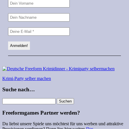
Krimi-Party selber machen
Suche nach…
Suchen
nach:
Freeformgames Partner werden?
Du liebst unsere Spiele uns möchtest für uns werben und attraktive
Provisionen verdienen? Dann lies hier weiter:
Das