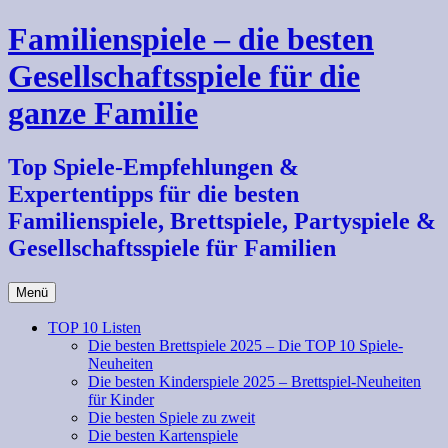
Zum
Familienspiele – die besten
Inhalt
springen
Gesellschaftsspiele für die
ganze Familie
Top Spiele-Empfehlungen &
Expertentipps für die besten
Familienspiele, Brettspiele, Partyspiele &
Gesellschaftsspiele für Familien
Menü
TOP 10 Listen
Die besten Brettspiele 2025 – Die TOP 10 Spiele-
Neuheiten
Die besten Kinderspiele 2025 – Brettspiel-Neuheiten
für Kinder
Die besten Spiele zu zweit
Die besten Kartenspiele