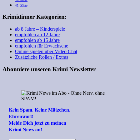
41 Gäste
Krimidinner Kategorien:
ab 8 Jahre – Kinderspiele
empfohlen ab 12 Jahre
empfohlen ab 15 Jahre
empfohlen für Erwachsene
Online spielen über Video Chat
Zusätzliche Rollen / Extras
Abonniere unseren Krimi Newsletter
Kein Spam. Keine Mätzchen.
Ehrenwort!
Melde Dich jetzt zu meinen
Krimi News an!