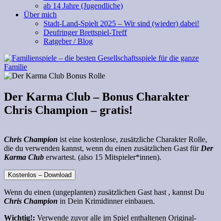
ab 14 Jahre (Jugendliche)
Über mich
Stadt-Land-Spielt 2025 – Wir sind (wieder) dabei!
Deufringer Brettspiel-Treff
Ratgeber / Blog
Der Karma Club – Bonus Charakter
Chris Champion – gratis!
Chris Champion
ist eine kostenlose, zusätzliche Charakter Rolle,
die du verwenden kannst, wenn du einen zusätzlichen Gast für
Der
Karma Club
erwartest. (also 15 Mitspieler*innen).
Kostenlos – Download
Wenn du einen (ungeplanten) zusätzlichen Gast hast , kannst Du
Chris Champion
in Dein Krimidinner einbauen.
Wichtig!:
Verwende zuvor alle im Spiel enthaltenen Original-