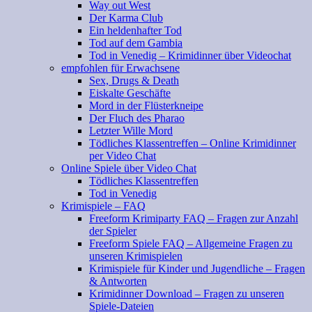
Way out West
Der Karma Club
Ein heldenhafter Tod
Tod auf dem Gambia
Tod in Venedig – Krimidinner über Videochat
empfohlen für Erwachsene
Sex, Drugs & Death
Eiskalte Geschäfte
Mord in der Flüsterkneipe
Der Fluch des Pharao
Letzter Wille Mord
Tödliches Klassentreffen – Online Krimidinner
per Video Chat
Online Spiele über Video Chat
Tödliches Klassentreffen
Tod in Venedig
Krimispiele – FAQ
Freeform Krimiparty FAQ – Fragen zur Anzahl
der Spieler
Freeform Spiele FAQ – Allgemeine Fragen zu
unseren Krimispielen
Krimispiele für Kinder und Jugendliche – Fragen
& Antworten
Krimidinner Download – Fragen zu unseren
Spiele-Dateien