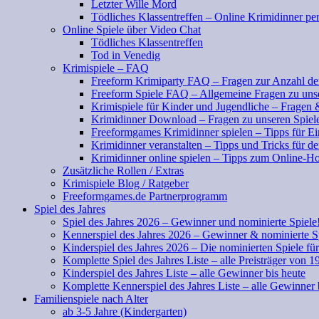
Letzter Wille Mord
Tödliches Klassentreffen – Online Krimidinner pe
Online Spiele über Video Chat
Tödliches Klassentreffen
Tod in Venedig
Krimispiele – FAQ
Freeform Krimiparty FAQ – Fragen zur Anzahl der
Freeform Spiele FAQ – Allgemeine Fragen zu uns
Krimispiele für Kinder und Jugendliche – Fragen
Krimidinner Download – Fragen zu unseren Spiel
Freeformgames Krimidinner spielen – Tipps für Ei
Krimidinner veranstalten – Tipps und Tricks für d
Krimidinner online spielen – Tipps zum Online-Ho
Zusätzliche Rollen / Extras
Krimispiele Blog / Ratgeber
Freeformgames.de Partnerprogramm
Spiel des Jahres
Spiel des Jahres 2026 – Gewinner und nominierte Spiele
Kennerspiel des Jahres 2026 – Gewinner & nominierte S
Kinderspiel des Jahres 2026 – Die nominierten Spiele fü
Komplette Spiel des Jahres Liste – alle Preisträger von 1
Kinderspiel des Jahres Liste – alle Gewinner bis heute
Komplette Kennerspiel des Jahres Liste – alle Gewinner 
Familienspiele nach Alter
ab 3-5 Jahre (Kindergarten)