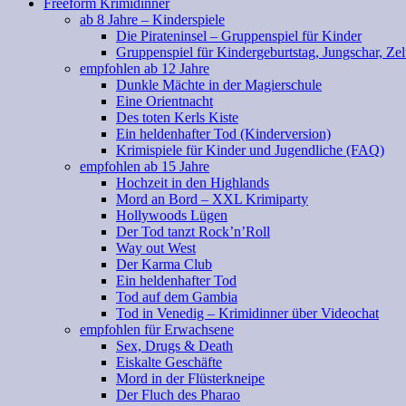
Freeform Krimidinner
ab 8 Jahre – Kinderspiele
Die Pirateninsel – Gruppenspiel für Kinder
Gruppenspiel für Kindergeburtstag, Jungschar, Zel
empfohlen ab 12 Jahre
Dunkle Mächte in der Magierschule
Eine Orientnacht
Des toten Kerls Kiste
Ein heldenhafter Tod (Kinderversion)
Krimispiele für Kinder und Jugendliche (FAQ)
empfohlen ab 15 Jahre
Hochzeit in den Highlands
Mord an Bord – XXL Krimiparty
Hollywoods Lügen
Der Tod tanzt Rock’n’Roll
Way out West
Der Karma Club
Ein heldenhafter Tod
Tod auf dem Gambia
Tod in Venedig – Krimidinner über Videochat
empfohlen für Erwachsene
Sex, Drugs & Death
Eiskalte Geschäfte
Mord in der Flüsterkneipe
Der Fluch des Pharao