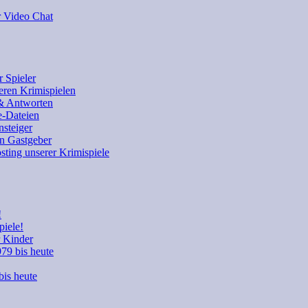
r Video Chat
 Spieler
eren Krimispielen
 & Antworten
e-Dateien
nsteiger
en Gastgeber
sting unserer Krimispiele
!
piele!
r Kinder
979 bis heute
bis heute