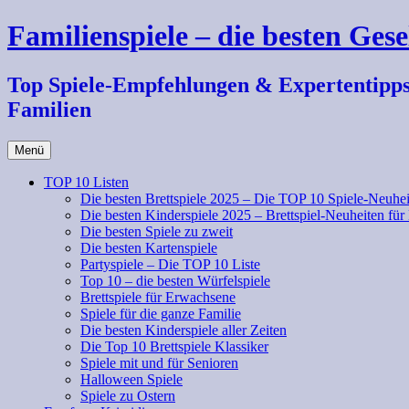
Zum
Familienspiele – die besten Gese
Inhalt
springen
Top Spiele-Empfehlungen & Expertentipps fü
Familien
Menü
TOP 10 Listen
Die besten Brettspiele 2025 – Die TOP 10 Spiele-Neuhei
Die besten Kinderspiele 2025 – Brettspiel-Neuheiten für
Die besten Spiele zu zweit
Die besten Kartenspiele
Partyspiele – Die TOP 10 Liste
Top 10 – die besten Würfelspiele
Brettspiele für Erwachsene
Spiele für die ganze Familie
Die besten Kinderspiele aller Zeiten
Die Top 10 Brettspiele Klassiker
Spiele mit und für Senioren
Halloween Spiele
Spiele zu Ostern