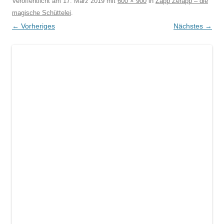
Veröffentlicht am
17. März 2019
mit
600 × 900
in
Zapp Zerapp – die
magische Schüttelei
.
← Vorheriges
Nächstes →