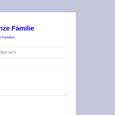
nze Familie
r Familien
ÜBER MICH
STADT-LAND-SPIELT 2025 – WIR
SIND (WIEDER) DABEI!
DEUFRINGER BRETTSPIEL-
TREFF
RATGEBER / BLOG