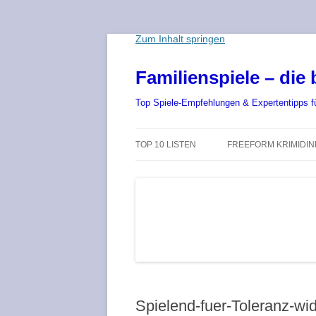
Zum Inhalt springen
Familienspiele – die 
Top Spiele-Empfehlungen & Expertentipps für
TOP 10 LISTEN
FREEFORM KRIMIDI
DIE BESTEN BRETTSPIELE 2025 –
AB 8 JAHRE – KINDER
DIE TOP 10 SPIELE-NEUHEITEN
EMPFOHLEN AB 12 J
DIE BESTEN KINDERSPIELE 2025
EMPFOHLEN AB 15 J
– BRETTSPIEL-NEUHEITEN FÜR
KINDER
EMPFOHLEN FÜR ER
DIE BESTEN SPIELE ZU ZWEIT
ONLINE SPIELE ÜBER
Spielend-fuer-Toleranz-wi
CHAT
DIE BESTEN KARTENSPIELE