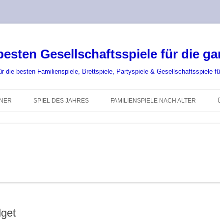
besten Gesellschaftsspiele für die ga
 die besten Familienspiele, Brettspiele, Partyspiele & Gesellschaftsspiele fü
NNER
SPIEL DES JAHRES
FAMILIENSPIELE NACH ALTER
SPIELE
SPIEL DES JAHRES 2026 –
DIE PIRATENINSEL –
AB 3-5 JAHRE (KINDERGARTEN)
GEWINNER UND NOMINIERTE
GRUPPENSPIEL FÜR KINDER
AHRE
DUNKLE MÄCHTE IN DER
AB 6-9 JAHRE (GRUNDSCHULE)
SPIELE!
GRUPPENSPIEL FÜR
MAGIERSCHULE
AHRE
HOCHZEIT IN DEN HIGHLANDS
AB 10-13 JAHRE (TEENIES)
KENNERSPIEL DES JAHRES 2026
KINDERGEBURTSTAG,
EINE ORIENTNACHT
– GEWINNER & NOMINIERTE
JUNGSCHAR, ZELTLAGER UND
WACHSENE
MORD AN BORD – XXL
SEX, DRUGS & DEATH
AB 14 JAHRE (JUGENDLICHE)
SPIELE!
SCHULKLASSEN
DES TOTEN KERLS KISTE
KRIMIPARTY
 VIDEO
EISKALTE GESCHÄFTE
TÖDLICHES KLASSENTREFFEN
KINDERSPIEL DES JAHRES 2026 –
dget
EIN HELDENHAFTER TOD
HOLLYWOODS LÜGEN