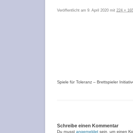
KRIMISPIELE – FAQ
Veröffentlicht am
9. April 2020
mit
224 × 16
PARTYSPIELE – DIE TOP 10 LISTE
ZUSÄTZLICHE ROLLEN
TOP 10 – DIE BESTEN
WÜRFELSPIELE
KRIMISPIELE BLOG /
BRETTSPIELE FÜR ERWACHSENE
FREEFORMGAMES.D
PARTNERPROGRAM
SPIELE FÜR DIE GANZE FAMILIE
DIE BESTEN KINDERSPIELE
ALLER ZEITEN
Spiele für Toleranz – Brettspieler Initi
DIE TOP 10 BRETTSPIELE
KLASSIKER
SPIELE MIT UND FÜR SENIOREN
HALLOWEEN SPIELE
Schreibe einen Kommentar
SPIELE ZU OSTERN
Du musst
angemeldet
sein, um einen K