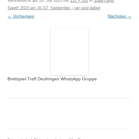
Veröffentlicht am
25. Juli 2023
mit
122 × 152
in
Stadt-Land-
Spielt! 2023 am 16./17. September – wir sind dabei!
.
← Vorheriges
Nächstes →
Brettspiel-Treff Deufringen WhatsApp Gruppe