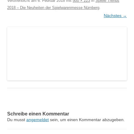
Veröffentlicht am
6. Februar 2018
mit
500 × 223
in
Spiele Trends
2018 – Die Neuheiten der Spielwarenmesse Nürnberg
.
Nächstes →
Schreibe einen Kommentar
Du musst
angemeldet
sein, um einen Kommentar abzugeben.