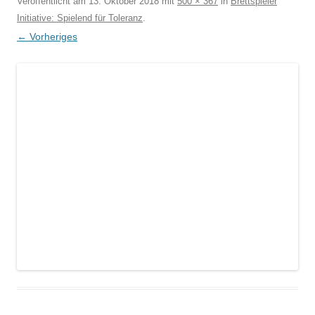
Veröffentlicht am
13. Oktober 2018
mit
500 × 367
in
Brettspieler
Initiative: Spielend für Toleranz
.
← Vorheriges