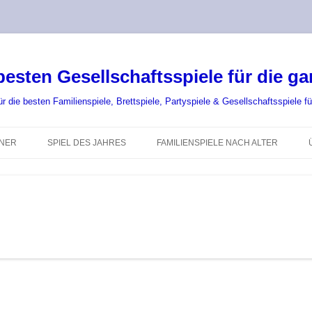
besten Gesellschaftsspiele für die ga
 die besten Familienspiele, Brettspiele, Partyspiele & Gesellschaftsspiele fü
NNER
SPIEL DES JAHRES
FAMILIENSPIELE NACH ALTER
SPIELE
SPIEL DES JAHRES 2026 –
DIE PIRATENINSEL –
AB 3-5 JAHRE (KINDERGARTEN)
GEWINNER UND NOMINIERTE
GRUPPENSPIEL FÜR KINDER
AHRE
DUNKLE MÄCHTE IN DER
AB 6-9 JAHRE (GRUNDSCHULE)
SPIELE!
GRUPPENSPIEL FÜR
MAGIERSCHULE
AHRE
HOCHZEIT IN DEN HIGHLANDS
AB 10-13 JAHRE (TEENIES)
KENNERSPIEL DES JAHRES 2026
KINDERGEBURTSTAG,
EINE ORIENTNACHT
– GEWINNER & NOMINIERTE
JUNGSCHAR, ZELTLAGER UND
WACHSENE
MORD AN BORD – XXL
SEX, DRUGS & DEATH
AB 14 JAHRE (JUGENDLICHE)
SPIELE!
SCHULKLASSEN
DES TOTEN KERLS KISTE
KRIMIPARTY
 VIDEO
EISKALTE GESCHÄFTE
TÖDLICHES KLASSENTREFFEN
KINDERSPIEL DES JAHRES 2026 –
EIN HELDENHAFTER TOD
HOLLYWOODS LÜGEN