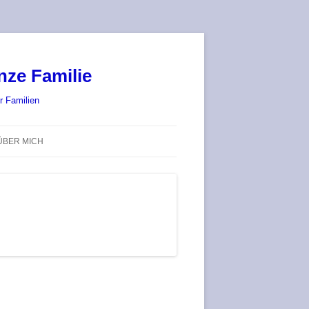
nze Familie
r Familien
ÜBER MICH
STADT-LAND-SPIELT 2025 – WIR
SIND (WIEDER) DABEI!
DEUFRINGER BRETTSPIEL-
TREFF
RATGEBER / BLOG