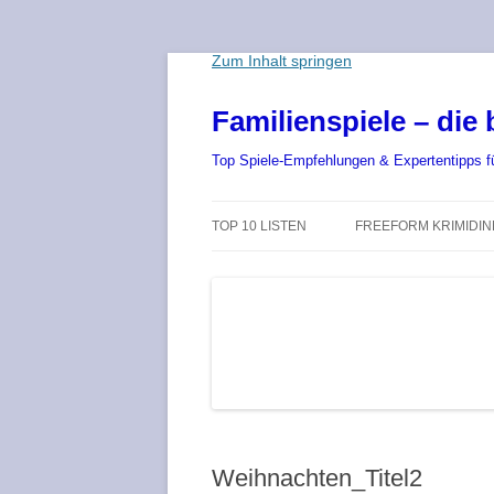
Zum Inhalt springen
Familienspiele – die 
Top Spiele-Empfehlungen & Expertentipps für
TOP 10 LISTEN
FREEFORM KRIMIDI
DIE BESTEN BRETTSPIELE 2025 –
AB 8 JAHRE – KINDER
DIE TOP 10 SPIELE-NEUHEITEN
EMPFOHLEN AB 12 J
DIE BESTEN KINDERSPIELE 2025
EMPFOHLEN AB 15 J
– BRETTSPIEL-NEUHEITEN FÜR
KINDER
EMPFOHLEN FÜR ER
DIE BESTEN SPIELE ZU ZWEIT
ONLINE SPIELE ÜBER
Weihnachten_Titel2
CHAT
DIE BESTEN KARTENSPIELE