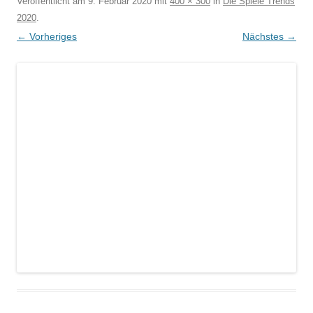
Veröffentlicht am
9. Februar 2020
mit
400 × 300
in
Die Spiele Trends
2020
.
← Vorheriges
Nächstes →