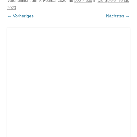
Veröffentlicht am
9. Februar 2020
mit
500 × 500
in
Die Spiele Trends
2020
.
← Vorheriges
Nächstes →