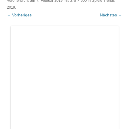
Veröffentlicht am
7. Februar 2019
mit
375 × 500
in
Spiele Trends
2019
.
← Vorheriges
Nächstes →