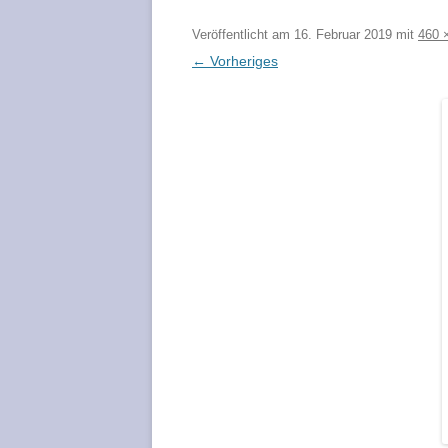
KRIMISPIELE – FAQ
Veröffentlicht am
16. Februar 2019
mit
460 
PARTYSPIELE – DIE TOP 10 LISTE
← Vorheriges
ZUSÄTZLICHE ROLLEN
TOP 10 – DIE BESTEN
WÜRFELSPIELE
KRIMISPIELE BLOG /
BRETTSPIELE FÜR ERWACHSENE
FREEFORMGAMES.D
PARTNERPROGRAM
SPIELE FÜR DIE GANZE FAMILIE
DIE BESTEN KINDERSPIELE
ALLER ZEITEN
DIE TOP 10 BRETTSPIELE
KLASSIKER
SPIELE MIT UND FÜR SENIOREN
HALLOWEEN SPIELE
SPIELE ZU OSTERN