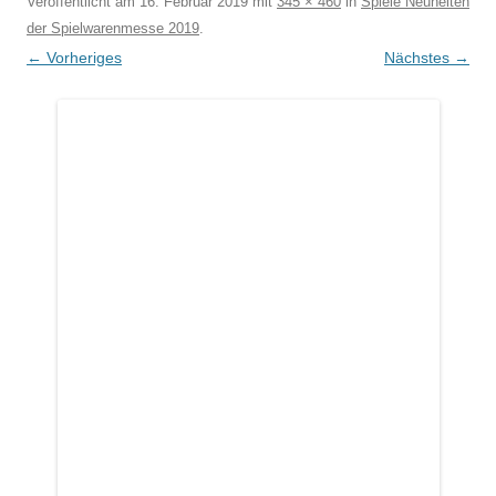
Veröffentlicht am
16. Februar 2019
mit
345 × 460
in
Spiele Neuheiten
der Spielwarenmesse 2019
.
← Vorheriges
Nächstes →